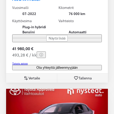
Vuosimalli
Kilometrit
07-2022
76 000 km
Käyttövoima
Vaihteisto
Plug-in hybridi
Bensiini
Automaatti
Näytä lisää
41 980,00 €
493,28 € / kk
Tutustu autoon
Ota yhteyttä jälleenmyyjään
Vertaile
Tallenna