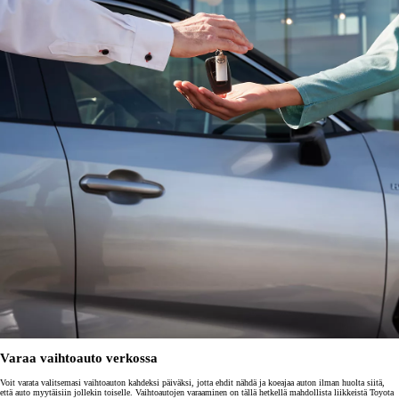
Varaa vaihtoauto verkossa
Voit varata valitsemasi vaihtoauton kahdeksi päiväksi, jotta ehdit nähdä ja koeajaa auton ilman huolta siitä,
että auto myytäisiin jollekin toiselle. Vaihtoautojen varaaminen on tällä hetkellä mahdollista liikkeistä Toyota