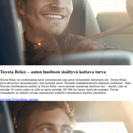
Toyota Relax – auton huoltoon sisältyvä kattava turva
Toyota Relax tuo mielenrauhaa auton omistamiseen jopa auton kymmeneen ikävuoteen asti. Toyota Relax -
turva aktivoituu automaattisesti, kun huollatat autosi Toyotalla määräaikaishuolto-ohjelman mukaisesti. Jatka
Toyotasi huollattamista meillä, ja Toyota Relax -turva uusitaan seuraavaan huoltoon asti – autolle, joka on
enintään 10 vuotta vanha tai jolla on ajettu enintään 185 000 km (ensin täyttyvän mukaan). Turvan
voimaantulo on kaikille turvaan oikeutetuille malleille veloitukseton huollon yhteydessä.
Lue lisää Toyota Relax -turvasta