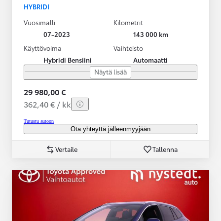
HYBRIDI
Vuosimalli
Kilometrit
07-2023
143 000 km
Käyttövoima
Vaihteisto
Hybridi Bensiini
Automaatti
Näytä lisää
29 980,00 €
362,40 € / kk
Tutustu autoon
Ota yhteyttä jälleenmyyjään
Vertaile
Tallenna