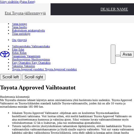
Siirry sisältöön
(Paina Enter)
Ota yhteyttä
DEALER NAME
Sulje
Etsi Toyota-jälleenmyyjä
Toyota palvelee
Etsi jälleenmyyjä
Varaa koeajo
Varaa huolto
Rahoituksen asiakaspalvelu
Tilaa uutiskirje
Ota yhteyttä
Vaihtoautohaku
Vaihtoautohaku
Edut
Edut
Relax
Relax
Avaa
Varaaminen
Varaaminen
Huoltosopimus
Huoltosopimus
Easy Osamaksu
Easy Osamaksu
Vakuutus
Vakuutus
Toyota Approved vuodeksi
Toyota Approved vuodeksi
Scroll left
Scroll right
Toyota Approved Vaihtoautot
Huolettomia kilometrejä
Me Toyotalla olemme tehneet käytetyn auton omistamisesta yhtä huoletonta kuin uudenkin. Toyota Approved
Vaihtoautot on Toyota-liikkeiden standardi kaikille Toyota-vaihtoautoille, joiden ikä on alle 10 vuotta ja
mittarilukema enintään 185 000 km.
Jokainen Toyota Approved Vaihtoautot -ohjelman auto on koulutetun Toyota-mekaanikon
huolellisesti tarkistama. Voit luottaa siihen, että meiltä hankkimasi Toyota Approved Vaihtoauto on
aina moitteettomassa kunnossa ja valmiina ajoon. Siksi voimme luvata vaihtoautoillemme myös
veloituksettoman 12 kk:n lisäturvan, joka tuo mielenrauhaa ajomatkoihisi.
Tutustu tarjolla oleviin yksityiskohtaisen tarkastuksen läpikäyneisiin, erittäin laadukkaisiin Toyota-
vaihtoautoihin vaihtoautohaussamme ja löydä sinulle sopivin vaihtoehto. Voit nyt varata vaihtoauton
kahdeksi päiväksi valikoiduista Toyota-liikkeistä, jotta ehdit nähdä ja koeajaa auton ilman huolta