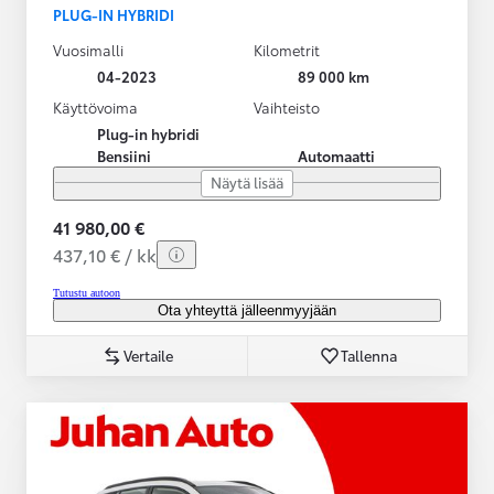
PLUG-IN HYBRIDI
Vuosimalli
Kilometrit
04-2023
89 000 km
Käyttövoima
Vaihteisto
Plug-in hybridi
Bensiini
Automaatti
Näytä lisää
41 980,00 €
437,10 € / kk
Tutustu autoon
Ota yhteyttä jälleenmyyjään
Vertaile
Tallenna