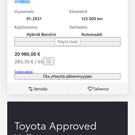
HYBRIDI
Vuosimalli
Kilometrit
01-2021
125 000 km
Käyttövoima
Vaihteisto
Hybridi Bensiini
Automaatti
Näytä lisää
20 980,00 €
283,35 € / kk
Tutustu autoon
Ota yhteyttä jälleenmyyjään
Vertaile
Tallenna
Toyota Approved