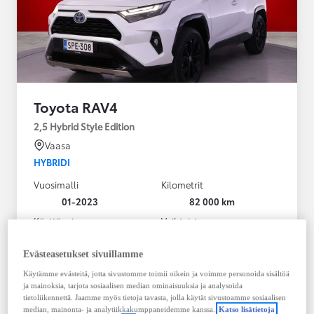
Toyota RAV4
2,5 Hybrid Style Edition
Vaasa
HYBRIDI
Vuosimalli
Kilometrit
01-2023
82 000 km
Käyttövoima
Vaihteisto
Hybridi Bensiini
Automaatti
Näytä lisää
Evästeasetukset sivuillamme
Käytämme evästeitä, jotta sivustomme toimii oikein ja voimme personoida sisältöä
38 900,00 €
ja mainoksia, tarjota sosiaalisen median ominaisuuksia ja analysoida
495,23 € / kk
tietoliikennettä. Jaamme myös tietoja tavasta, jolla käytät sivustoamme sosiaalisen
median, mainonta- ja analytiikkakumppaneidemme kanssa.
Katso lisätietoja