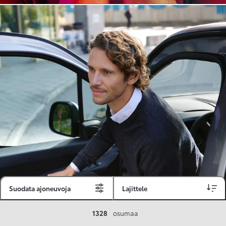
Suodata ajoneuvoja
Lajittele
Toyota Vakuutus
1328
osumaa
Toyota-asiakkaille räätälöity ja valmiiksi kilpailutettu Toyota Vakuutus on edullinen, monipuolinen ja kattava.
Se sisältää Täyskaskossa 80 %:n bonuksen ja voit hyödyntää liikennevakuutusbonuskertymäsi aina 80 %:iin