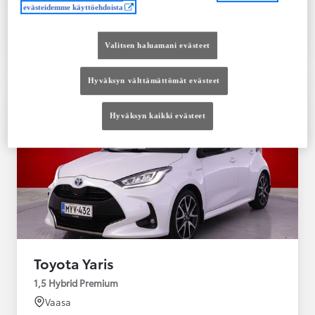
evästeidemme käyttöehdoista
Tutustu autoon
Ota yhteyttä jälleenmyyjään
Valitsen haluamani evästeet
Vertaile
Tallenna
Hyväksyn välttämättömät evästeet
Hyväksyn kaikki evästeet
Toyota Yaris
1,5 Hybrid Premium
Vaasa