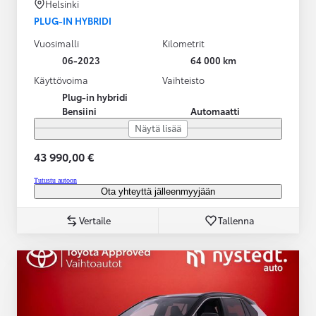
Helsinki
PLUG-IN HYBRIDI
Vuosimalli
Kilometrit
06-2023
64 000 km
Käyttövoima
Vaihteisto
Plug-in hybridi
Bensiini
Automaatti
Näytä lisää
43 990,00 €
Tutustu autoon
Ota yhteyttä jälleenmyyjään
Vertaile
Tallenna