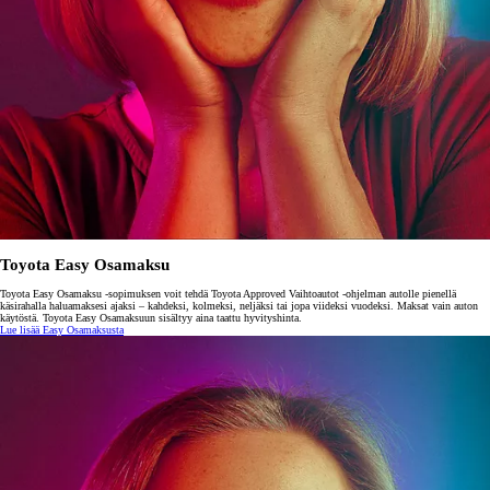
Toyota Easy Osamaksu
Toyota Easy Osamaksu -sopimuksen voit tehdä Toyota Approved Vaihtoautot -ohjelman autolle pienellä
käsirahalla haluamaksesi ajaksi – kahdeksi, kolmeksi, neljäksi tai jopa viideksi vuodeksi. Maksat vain auton
käytöstä. Toyota Easy Osamaksuun sisältyy aina taattu hyvityshinta.
Lue lisää Easy Osamaksusta