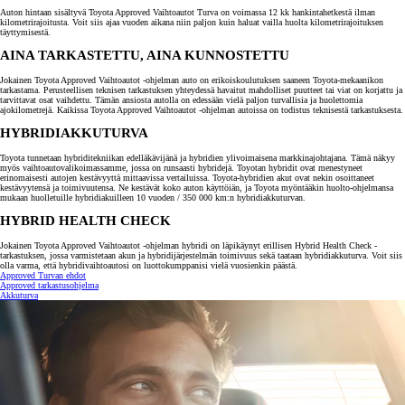
Auton hintaan sisältyvä Toyota Approved Vaihtoautot Turva on voimassa 12 kk hankintahetkestä ilman
kilometrirajoitusta. Voit siis ajaa vuoden aikana niin paljon kuin haluat vailla huolta kilometrirajoituksen
täyttymisestä.
AINA TARKASTETTU, AINA KUNNOSTETTU
Jokainen Toyota Approved Vaihtoautot -ohjelman auto on erikoiskoulutuksen saaneen Toyota-mekaanikon
tarkastama. Perusteellisen teknisen tarkastuksen yhteydessä havaitut mahdolliset puutteet tai viat on korjattu ja
tarvittavat osat vaihdettu. Tämän ansiosta autolla on edessään vielä paljon turvallisia ja huolettomia
ajokilometrejä. Kaikissa Toyota Approved Vaihtoautot -ohjelman autoissa on todistus teknisestä tarkastuksesta.
HYBRIDIAKKUTURVA
Toyota tunnetaan hybriditekniikan edelläkävijänä ja hybridien ylivoimaisena markkinajohtajana. Tämä näkyy
myös vaihtoautovalikoimassamme, jossa on runsaasti hybridejä. Toyotan hybridit ovat menestyneet
erinomaisesti autojen kestävyyttä mittaavissa vertailuissa. Toyota-hybridien akut ovat nekin osoittaneet
kestävyytensä ja toimivuutensa. Ne kestävät koko auton käyttöiän, ja Toyota myöntääkin huolto-ohjelmansa
mukaan huolletuille hybridiakuilleen 10 vuoden / 350 000 km:n hybridiakkuturvan.
HYBRID HEALTH CHECK
Jokainen Toyota Approved Vaihtoautot -ohjelman hybridi on läpikäynyt erillisen Hybrid Health Check -
tarkastuksen, jossa varmistetaan akun ja hybridijärjestelmän toimivuus sekä taataan hybridiakkuturva. Voit siis
olla varma, että hybridivaihtoautosi on luottokumppanisi vielä vuosienkin päästä.
Approved Turvan ehdot
Approved tarkastusohjelma
Akkuturva