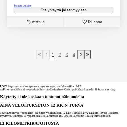
Tutustu autoon
Ota yhteyttä jälleenmyyjään
Vertaile
Tallenna
1
2
3
4
First Page
Previous page
Next page
Last Page
POST https://usc-webcomponents.toyota-europe.com/v1/car-filter/fi/fi?
carFilter=used&brand=toyota&uscEnv=production&sortOrder=published&brands=38&warranty=any
Käytetty ei ole koskaan tuntunut näin uudelta
AINA VELOITUKSETON 12 KK:N TURVA
Toyota Approved Vaihtoautot -ohjelman veloitukseton 12 kk:n Turva sisältyy kaikkiin Toyota-liikkeistä
myytäviin, enintään 10 vuoden ikäisiin ja enintään 185 000 km ajettuihin Toyota-vaihtoautoihin.
EI KILOMETRIRAJOITUSTA