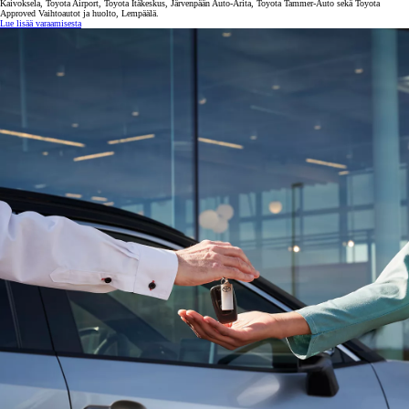
Kaivoksela, Toyota Airport, Toyota Itäkeskus, Järvenpään Auto-Arita, Toyota Tammer-Auto sekä Toyota
Approved Vaihtoautot ja huolto, Lempäälä.
Lue lisää varaamisesta