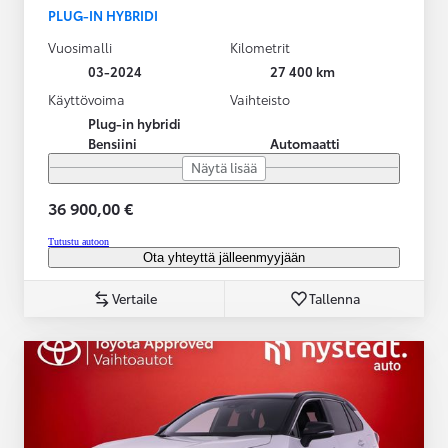
PLUG-IN HYBRIDI
Vuosimalli
Kilometrit
03-2024
27 400 km
Käyttövoima
Vaihteisto
Plug-in hybridi
Bensiini
Automaatti
Näytä lisää
36 900,00 €
Tutustu autoon
Ota yhteyttä jälleenmyyjään
Vertaile
Tallenna