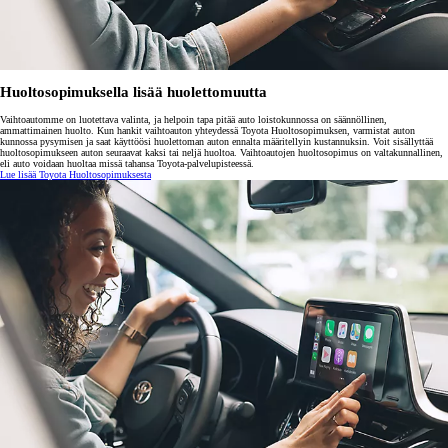
Huoltosopimuksella lisää huolettomuutta
Vaihtoautomme on luotettava valinta, ja helpoin tapa pitää auto loistokunnossa on säännöllinen,
ammattimainen huolto. Kun hankit vaihtoauton yhteydessä Toyota Huoltosopimuksen, varmistat auton
kunnossa pysymisen ja saat käyttöösi huolettoman auton ennalta määritellyin kustannuksin. Voit sisällyttää
huoltosopimukseen auton seuraavat kaksi tai neljä huoltoa. Vaihtoautojen huoltosopimus on valtakunnallinen,
eli auto voidaan huoltaa missä tahansa Toyota-palvelupisteessä.
Lue lisää Toyota Huoltosopimuksesta