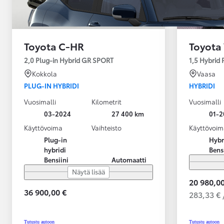
Toyota C-HR
Toyota 
2,0 Plug-in Hybrid GR SPORT
1,5 Hybrid
Kokkola
Vaasa
PLUG-IN HYBRIDI
HYBRIDI
Vuosimalli
Kilometrit
Vuosimalli
03-2024
27 400 km
01-2
Käyttövoima
Vaihteisto
Käyttövoim
Plug-in
Hybr
hybridi
Bens
Bensiini
Automaatti
Näytä lisää
20 980,00
36 900,00 €
283,33 € 
Alkaen
tai kuukausierä
Tutustu autoon
Tutustu autoon