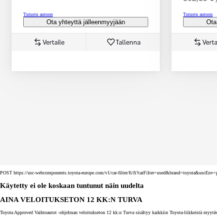
Tutustu autoon
Tutustu autoon
Ota yhteyttä jälleenmyyjään
Ota
Vertaile
Tallenna
Verta
Corolla Touring Sports
HYBRIDI
POST https://usc-webcomponents.toyota-europe.com/v1/car-filter/fi/fi?carFilter=used&brand=toyota&uscE
Käytetty ei ole koskaan tuntunut näin uudelta
AINA VELOITUKSETON 12 KK:N TURVA
Toyota Approved Vaihtoautot -ohjelman veloitukseton 12 kk:n Turva sisältyy kaikkiin Toyota-liikkeistä myytäv