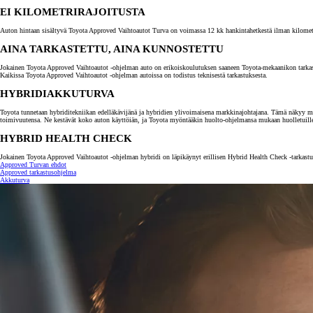
EI KILOMETRIRAJOITUSTA
Auton hintaan sisältyvä Toyota Approved Vaihtoautot Turva on voimassa 12 kk hankintahetkestä ilman kilometrira
AINA TARKASTETTU, AINA KUNNOSTETTU
Jokainen Toyota Approved Vaihtoautot -ohjelman auto on erikoiskoulutuksen saaneen Toyota-mekaanikon tarkastama.
Kaikissa Toyota Approved Vaihtoautot -ohjelman autoissa on todistus teknisestä tarkastuksesta.
HYBRIDIAKKUTURVA
Toyota tunnetaan hybriditekniikan edelläkävijänä ja hybridien ylivoimaisena markkinajohtajana. Tämä näkyy myö
toimivuutensa. Ne kestävät koko auton käyttöiän, ja Toyota myöntääkin huolto-ohjelmansa mukaan huolletuill
HYBRID HEALTH CHECK
Jokainen Toyota Approved Vaihtoautot -ohjelman hybridi on läpikäynyt erillisen Hybrid Health Check -tarkastuk
Approved Turvan ehdot
Alkaen
Approved tarkastusohjelma
tai kuukausierä
Akkuturva
RAV4
LADATTAVA HYBRIDI