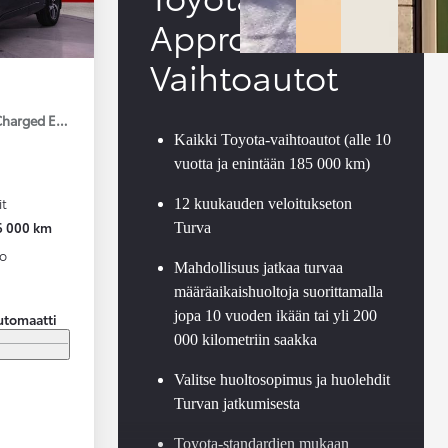
Approved
Vaihtoautot
Charged Edition
Kaikki Toyota-vaihtoautot (alle 10
vuotta ja enintään 185 000 km)
it
12 kuukauden veloitukseton
6 000 km
Turva
to
Mahdollisuus jatkaa turvaa
määräaikaishuoltoja suorittamalla
jopa 10 vuoden ikään tai yli 200
utomaatti
000 kilometriin saakka
Valitse huoltosopimus ja huolehdit
Turvan jatkumisesta
Toyota-standardien mukaan