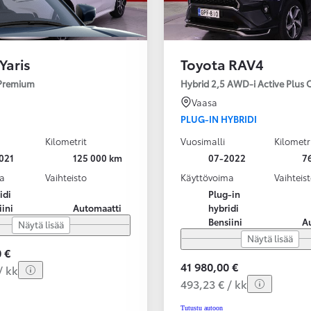
Yaris
Toyota RAV4
 Premium
Hybrid 2,5 AWD-i Active Plus 
Vaasa
PLUG-IN HYBRIDI
Kilometrit
Vuosimalli
Kilometr
021
125 000 km
07-2022
7
a
Vaihteisto
Käyttövoima
Vaihteis
idi
Plug-in
iini
Automaatti
hybridi
Bensiini
A
Näytä lisää
Näytä lisää
 €
41 980,00 €
/ kk
493,23 € / kk
Tutustu autoon