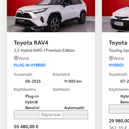
Toyota RAV4
Toyota
2,5 Hybrid AWD-i Premium Edition
Touring Sp
Vaasa
Vaasa
PLUG-IN HYBRIDI
HYBRIDI
Vuosimalli
Kilometrit
Vuosimalli
08-2025
11 000 km
07-
Käyttövoima
Vaihteisto
Käyttövoim
Plug-in
Hybr
hybridi
Bens
Bensiini
Automaatti
Näytä lisää
29 980,00
55 480,00 €
362,35 € 