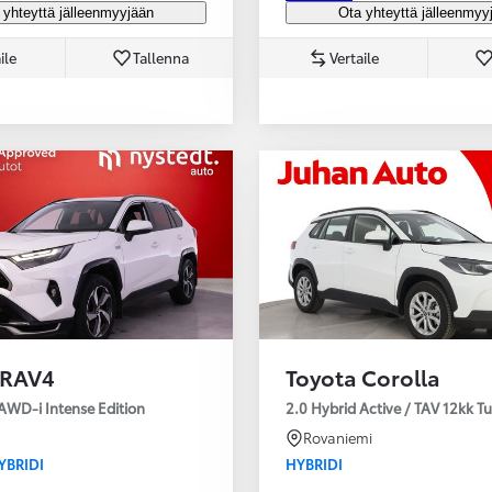
 yhteyttä jälleenmyyjään
Ota yhteyttä jälleenmyy
ile
Tallenna
Vertaile
 RAV4
Toyota Corolla
AWD-i Intense Edition
2.0 Hybrid Active / TAV 12kk T
Rovaniemi
YBRIDI
HYBRIDI