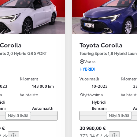
 Corolla
Toyota Corolla
orts 2,0 Hybrid GR SPORT
Touring Sports 1,8 Hybrid Laun
Vaasa
HYBRIDI
Kilometrit
Vuosimalli
Kilometr
2023
143 000 km
10-2023
3
a
Vaihteisto
Käyttövoima
Vaihteis
idi
Hybridi
iini
Automaatti
Bensiini
A
Näytä lisää
Näytä lisää
 €
30 980,00 €
/ kk
373,34 € / kk