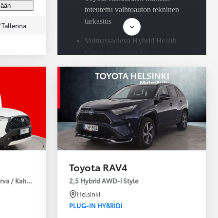
jään
toteutettu vaihtoauton tekninen
tarkastus
Tallenna
Voimassaoleva Hybrid Health
Check jokaisessa Toyota-
hybridissä
Saatavilla Easy Osamaksu -
rahoitus ja Toyota Vakuutus
Toyota RAV4
urva / Kahdet Renkaat / Huoltokirja / Moottorinlämmitin!
2,5 Hybrid AWD-i Style
Helsinki
PLUG-IN HYBRIDI