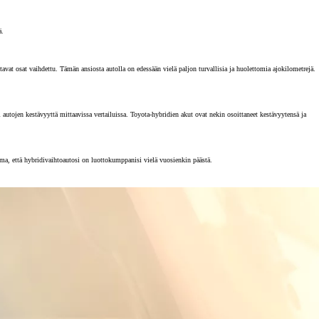
ä.
vat osat vaihdettu. Tämän ansiosta autolla on edessään vielä paljon turvallisia ja huolettomia ajokilometrejä.
tojen kestävyyttä mittaavissa vertailuissa. Toyota-hybridien akut ovat nekin osoittaneet kestävyytensä ja
rma, että hybridivaihtoautosi on luottokumppanisi vielä vuosienkin päästä.