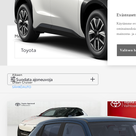
Evästeaset
Käytämme eväs
ominaisuuksia
mainonta- ja
Merkki
Malli
Toyota
Malli
Valitsen 
Alkaen
Suodata ajoneuvoja
Urban Cruiser
SÄHKÖAUTO