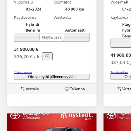
Vuosimalli
Kilometrit
Vuosimalli
03-2024
48 000 km
04-
Käyttövoima
Vaihteisto
Käyttövoim
Hybridi
Plug
Bensiini
Automaatti
hybr
Bens
Näytä lisää
31 900,00 €
41 980,00
336,20 € / kk
437,04 € 
Tutustu autoon
Tutustu autoon
Ota yhteyttä jälleenmyyjään
Ota
Vertaile
Tallenna
Verta