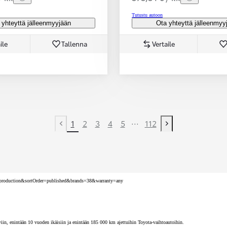
Tutustu autoon
 yhteyttä jälleenmyyjään
Ota yhteyttä jälleenmyy
ile
Tallenna
Vertaile
...
1
2
3
4
5
112
Previous page
Next page
nv=production&sortOrder=published&brands=38&warranty=any
iin, enintään 10 vuoden ikäisiin ja enintään 185 000 km ajettuihin Toyota-vaihtoautoihin.