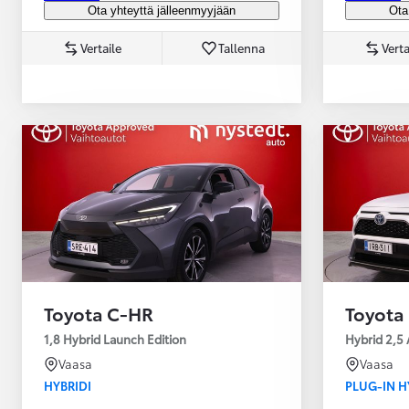
Ota yhteyttä jälleenmyyjään
Ota
Vertaile
Tallenna
Verta
Yaris Cross
HYBRIDI
Tulossa pian
Toyota C-HR
Toyota
1,8 Hybrid Launch Edition
Hybrid 2,5 
Vaasa
Vaasa
HYBRIDI
PLUG-IN H