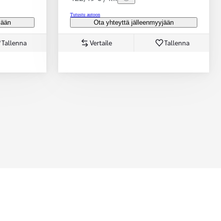
Tutustu autoon
jään
Ota yhteyttä jälleenmyyjään
Tallenna
Vertaile
Tallenna