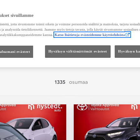
Hae vaihtoautoja
ukset sivuillamme
teitä, jotta sivustomme toimii oikein ja voimme personoida sisältöä ja mainoksia, tarjota sosiaa
 ja analysoida tietoliikennettä. Jaamme myös tietoja tavasta, jolla käytät sivustoamme sosiaalisen
 analytiikkakumppaneidemme kanssa.
Katso lisätietoja evästeidemme käyttöehdoista
Hinta
Kokonaishinta
haluamani evästeet
Hyväksyn välttämättömät evästeet
Hyväksyn kai
1335
osumaa