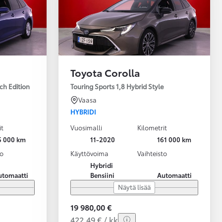
Toyota Corolla
ch Edition
Touring Sports 1,8 Hybrid Style
Vaasa
HYBRIDI
it
Vuosimalli
Kilometrit
5 000 km
11-2020
161 000 km
to
Käyttövoima
Vaihteisto
Hybridi
utomaatti
Bensiini
Automaatti
Näytä lisää
19 980,00 €
422,49 € / kk