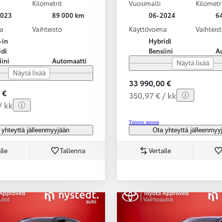
Kilometrit
Vuosimalli
Kilometr
2023
89 000 km
06-2024
6
a
Vaihteisto
Käyttövoima
Vaihteis
-in
Hybridi
idi
Bensiini
A
iini
Automaatti
Näytä lisää
Näytä lisää
33 990,00 €
 €
350,97 € / kk
/ kk
Tutustu autoon
 yhteyttä jälleenmyyjään
Ota yhteyttä jälleenmyy
ile
Tallenna
Vertaile