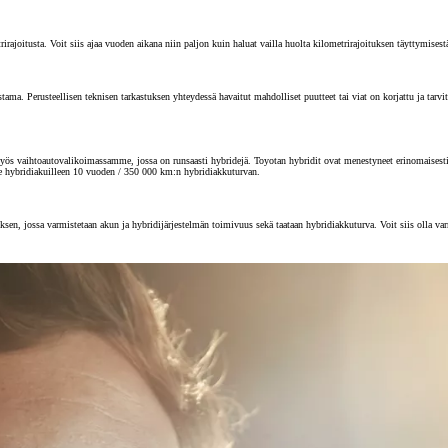
joitusta. Voit siis ajaa vuoden aikana niin paljon kuin haluat vailla huolta kilometrirajoituksen täyttymisest
 Perusteellisen teknisen tarkastuksen yhteydessä havaitut mahdolliset puutteet tai viat on korjattu ja tarvitta
s vaihtoautovalikoimassamme, jossa on runsaasti hybridejä. Toyotan hybridit ovat menestyneet erinomaisesti au
e hybridiakuilleen 10 vuoden / 350 000 km:n hybridiakkuturvan.
sen, jossa varmistetaan akun ja hybridijärjestelmän toimivuus sekä taataan hybridiakkuturva. Voit siis olla va