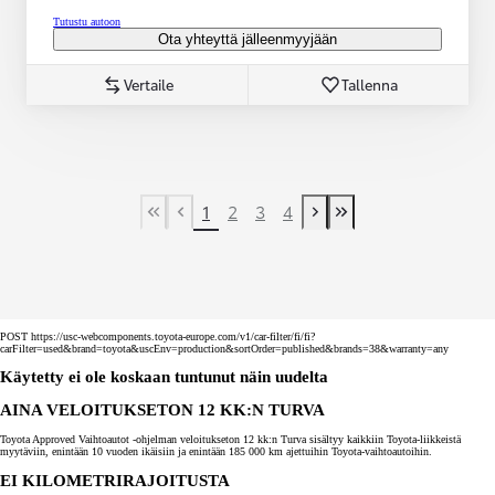
Tutustu autoon
Ota yhteyttä jälleenmyyjään
Vertaile
Tallenna
1
2
3
4
First Page
Previous page
Next page
Last Page
POST https://usc-webcomponents.toyota-europe.com/v1/car-filter/fi/fi?
carFilter=used&brand=toyota&uscEnv=production&sortOrder=published&brands=38&warranty=any
Käytetty ei ole koskaan tuntunut näin uudelta
AINA VELOITUKSETON 12 KK:N TURVA
Toyota Approved Vaihtoautot -ohjelman veloitukseton 12 kk:n Turva sisältyy kaikkiin Toyota-liikkeistä
myytäviin, enintään 10 vuoden ikäisiin ja enintään 185 000 km ajettuihin Toyota-vaihtoautoihin.
EI KILOMETRIRAJOITUSTA