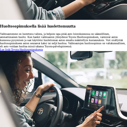
Huoltosopimuksella lisää huolettomuutta
Vaihtoautomme on luotettava valinta, ja helpoin tapa pitää auto loistokunnossa on säännöllinen,
ammattimainen huolto. Kun hankit vaihtoauton yhteydessä Toyota Huoltosopimuksen, varmistat auton
kunnossa pysymisen ja saat käyttöösi huolettoman auton ennalta määritellyin kustannuksin. Voit sisällyttää
huoltosopimukseen auton seuraavat kaksi tai neljä huoltoa. Vaihtoautojen huoltosopimus on valtakunnallinen,
eli auto voidaan huoltaa missä tahansa Toyota-palvelupisteessä.
Lue lisää Toyota Huoltosopimuksesta