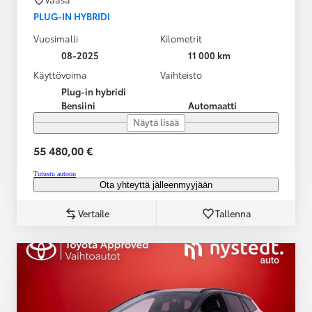
PLUG-IN HYBRIDI
Vuosimalli
Kilometrit
08-2025
11 000 km
Käyttövoima
Vaihteisto
Plug-in hybridi
Bensiini
Automaatti
Näytä lisää
55 480,00 €
Tutustu autoon
Ota yhteyttä jälleenmyyjään
Vertaile
Tallenna