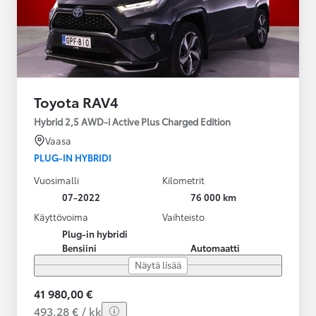
Toyota RAV4
Hybrid 2,5 AWD-i Active Plus Charged Edition
Vaasa
PLUG-IN HYBRIDI
Vuosimalli
Kilometrit
07-2022
76 000 km
Käyttövoima
Vaihteisto
Plug-in hybridi
Bensiini
Automaatti
Näytä lisää
41 980,00 €
493,28 € / kk