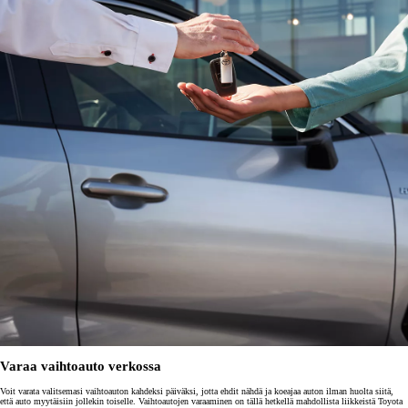
Varaa vaihtoauto verkossa
Voit varata valitsemasi vaihtoauton kahdeksi päiväksi, jotta ehdit nähdä ja koeajaa auton ilman huolta siitä,
että auto myytäisiin jollekin toiselle. Vaihtoautojen varaaminen on tällä hetkellä mahdollista liikkeistä Toyota