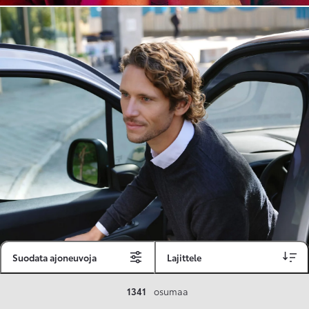
Suodata ajoneuvoja
Lajittele
Toyota Vakuutus
1341
osumaa
Toyota-asiakkaille räätälöity ja valmiiksi kilpailutettu Toyota Vakuutus on edullinen, monipuolinen ja kattava.
Se sisältää Täyskaskossa 80 %:n bonuksen ja voit hyödyntää liikennevakuutusbonuskertymäsi aina 80 %:iin