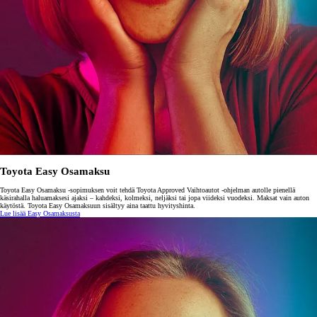
Toyota Easy Osamaksu
Toyota Easy Osamaksu -sopimuksen voit tehdä Toyota Approved Vaihtoautot -ohjelman autolle pienellä
käsirahalla haluamaksesi ajaksi – kahdeksi, kolmeksi, neljäksi tai jopa viideksi vuodeksi. Maksat vain auton
käytöstä. Toyota Easy Osamaksuun sisältyy aina taattu hyvityshinta.
Lue lisää Easy Osamaksusta