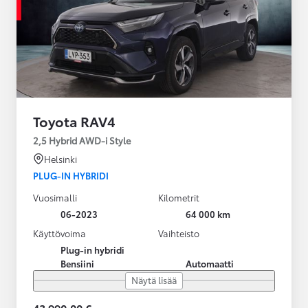
Toyota RAV4
2,5 Hybrid AWD-i Style
Helsinki
PLUG-IN HYBRIDI
Vuosimalli
Kilometrit
06-2023
64 000 km
Käyttövoima
Vaihteisto
Plug-in hybridi
Bensiini
Automaatti
Näytä lisää
43 990,00 €