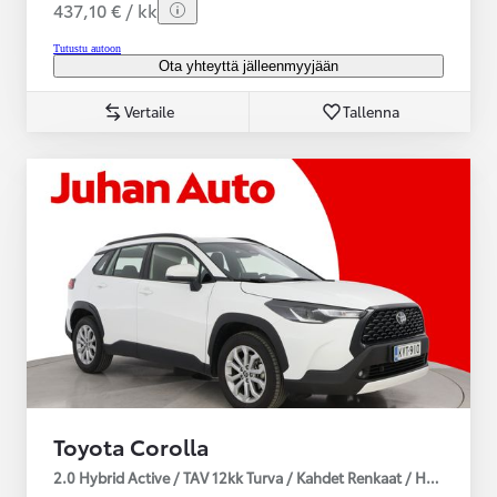
437,10 € / kk
Tutustu autoon
Ota yhteyttä jälleenmyyjään
Vertaile
Tallenna
Toyota Corolla
2.0 Hybrid Active / TAV 12kk Turva / Kahdet Renkaat / Huoltokirja