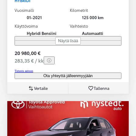
HYBRIDI
Vuosimalli
Kilometrit
01-2021
125 000 km
Käyttövoima
Vaihteisto
Hybridi Bensiini
Automaatti
Näytä lisää
20 980,00 €
283,35 € / kk
Tutustu autoon
Ota yhteyttä jälleenmyyjään
Vertaile
Tallenna