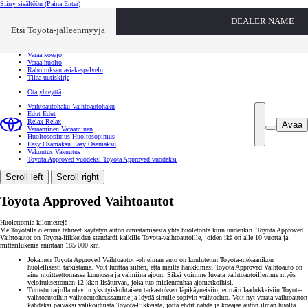
Siirry sisältöön
(Paina Enter)
Ota yhteyttä
DEALER NAME
Sulje
Etsi Toyota-jälleenmyyjä
Toyota palvelee
Etsi jälleenmyyjä
Varaa koeajo
Varaa huolto
Rahoituksen asiakaspalvelu
Tilaa uutiskirje
Ota yhteyttä
Vaihtoautohaku
Vaihtoautohaku
Edut
Edut
Relax
Relax
Avaa
Varaaminen
Varaaminen
Huoltosopimus
Huoltosopimus
Easy Osamaksu
Easy Osamaksu
Vakuutus
Vakuutus
Toyota Approved vuodeksi
Toyota Approved vuodeksi
Scroll left
Scroll right
Toyota Approved Vaihtoautot
Huolettomia kilometrejä
Me Toyotalla olemme tehneet käytetyn auton omistamisesta yhtä huoletonta kuin uudenkin. Toyota Approved
Vaihtoautot on Toyota-liikkeiden standardi kaikille Toyota-vaihtoautoille, joiden ikä on alle 10 vuotta ja
mittarilukema enintään 185 000 km.
Jokainen Toyota Approved Vaihtoautot -ohjelman auto on koulutetun Toyota-mekaanikon
huolellisesti tarkistama. Voit luottaa siihen, että meiltä hankkimasi Toyota Approved Vaihtoauto on
aina moitteettomassa kunnossa ja valmiina ajoon. Siksi voimme luvata vaihtoautoillemme myös
veloituksettoman 12 kk:n lisäturvan, joka tuo mielenrauhaa ajomatkoihisi.
Tutustu tarjolla oleviin yksityiskohtaisen tarkastuksen läpikäyneisiin, erittäin laadukkaisiin Toyota-
vaihtoautoihin vaihtoautohaussamme ja löydä sinulle sopivin vaihtoehto. Voit nyt varata vaihtoauton
kahdeksi päiväksi valikoiduista Toyota-liikkeistä, jotta ehdit nähdä ja koeajaa auton ilman huolta