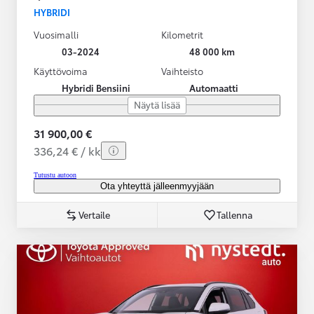
HYBRIDI
Vuosimalli
Kilometrit
03-2024
48 000 km
Käyttövoima
Vaihteisto
Hybridi Bensiini
Automaatti
Näytä lisää
31 900,00 €
336,24 € / kk
Tutustu autoon
Ota yhteyttä jälleenmyyjään
Vertaile
Tallenna