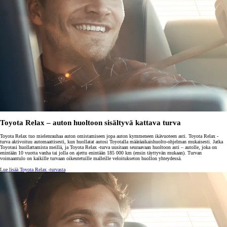
Toyota Relax – auton huoltoon sisältyvä kattava turva
Toyota Relax tuo mielenrauhaa auton omistamiseen jopa auton kymmeneen ikävuoteen asti. Toyota Relax -
turva aktivoituu automaattisesti, kun huollatat autosi Toyotalla määräaikaishuolto-ohjelman mukaisesti. Jatka
Toyotasi huollattamista meillä, ja Toyota Relax -turva uusitaan seuraavaan huoltoon asti – autolle, joka on
enintään 10 vuotta vanha tai jolla on ajettu enintään 185 000 km (ensin täyttyvän mukaan). Turvan
voimaantulo on kaikille turvaan oikeutetuille malleille veloitukseton huollon yhteydessä.
Lue lisää Toyota Relax -turvasta