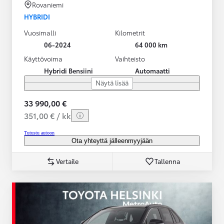
Rovaniemi
HYBRIDI
Vuosimalli
Kilometrit
06-2024
64 000 km
Käyttövoima
Vaihteisto
Hybridi Bensiini
Automaatti
Näytä lisää
33 990,00 €
351,00 € / kk
Tutustu autoon
Ota yhteyttä jälleenmyyjään
Vertaile
Tallenna