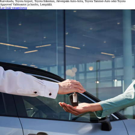
Kaivoksela, Toyota Airport, Toyota Itäkeskus, Järvenpään Auto-Arita, Toyota Tammer-Auto sekä Toyota
Approved Vaihtoautot ja huolto, Lempäälä.
Lue lisää varaamisesta