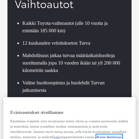
Vaihtoautot
Kaikki Toyota-vaihtoautot (alle 10 vuotta ja
enintään 185 000 km)
12 kuukauden veloitukseton Turva
Mahdollisuus jatkaa turvaa määräaikaishuoltoja
suorittamalla jopa 10 vuoden ikään tai yli 200 000
kilometriin saakka
Valitse huoltosopimus ja huolehdit Turvan
jatkumisesta
Toyota-standardien mukaan toteutettu vaihtoauton
tekninen tarkastus
Evästeasetukset sivuillamme
Käytämme evästeitä, jotta sivustomme toimii oikein ja voimme personoida sisältöä
Voimassaoleva Hybrid Health Check jokaisessa
ja mainoksia, tarjota sosiaalisen median ominaisuuksia ja analysoida
Toyota-hybridissä
tietoliikennettä. Jaamme myös tietoja tavasta, jolla käytät sivustoamme sosiaalisen
median, mainonta- ja analytiikkakumppaneidemme kanssa.
Katso lisätietoja