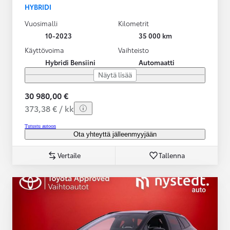
HYBRIDI
Vuosimalli
Kilometrit
10-2023
35 000 km
Käyttövoima
Vaihteisto
Hybridi Bensiini
Automaatti
Näytä lisää
30 980,00 €
373,38 € / kk
Tutustu autoon
Ota yhteyttä jälleenmyyjään
Vertaile
Tallenna