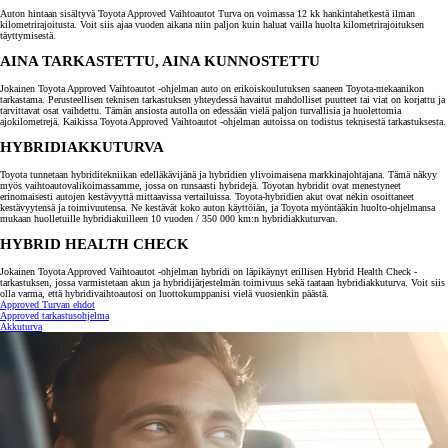
Auton hintaan sisältyvä Toyota Approved Vaihtoautot Turva on voimassa 12 kk hankintahetkestä ilman
kilometrirajoitusta. Voit siis ajaa vuoden aikana niin paljon kuin haluat vailla huolta kilometrirajoituksen
täyttymisestä.
AINA TARKASTETTU, AINA KUNNOSTETTU
Jokainen Toyota Approved Vaihtoautot -ohjelman auto on erikoiskoulutuksen saaneen Toyota-mekaanikon
tarkastama. Perusteellisen teknisen tarkastuksen yhteydessä havaitut mahdolliset puutteet tai viat on korjattu ja
tarvittavat osat vaihdettu. Tämän ansiosta autolla on edessään vielä paljon turvallisia ja huolettomia
ajokilometrejä. Kaikissa Toyota Approved Vaihtoautot -ohjelman autoissa on todistus teknisestä tarkastuksesta.
HYBRIDIAKKUTURVA
Toyota tunnetaan hybriditekniikan edelläkävijänä ja hybridien ylivoimaisena markkinajohtajana. Tämä näkyy
myös vaihtoautovalikoimassamme, jossa on runsaasti hybridejä. Toyotan hybridit ovat menestyneet
erinomaisesti autojen kestävyyttä mittaavissa vertailuissa. Toyota-hybridien akut ovat nekin osoittaneet
kestävyytensä ja toimivuutensa. Ne kestävät koko auton käyttöiän, ja Toyota myöntääkin huolto-ohjelmansa
mukaan huolletuille hybridiakuilleen 10 vuoden / 350 000 km:n hybridiakkuturvan.
HYBRID HEALTH CHECK
Jokainen Toyota Approved Vaihtoautot -ohjelman hybridi on läpikäynyt erillisen Hybrid Health Check -
tarkastuksen, jossa varmistetaan akun ja hybridijärjestelmän toimivuus sekä taataan hybridiakkuturva. Voit siis
olla varma, että hybridivaihtoautosi on luottokumppanisi vielä vuosienkin päästä.
Approved Turvan ehdot
Approved tarkastusohjelma
Akkuturva