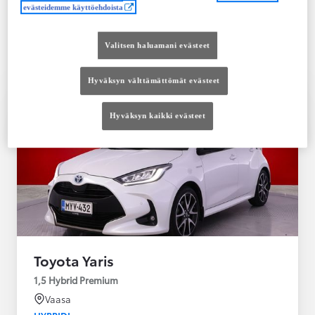
Saatavilla Easy Osamaksu -rahoitus ja Toyota
evästeidemme käyttöehdoista
Vakuutus
Valitsen haluamani evästeet
Hyväksyn välttämättömät evästeet
Hyväksyn kaikki evästeet
Toyota Yaris
1,5 Hybrid Premium
Vaasa