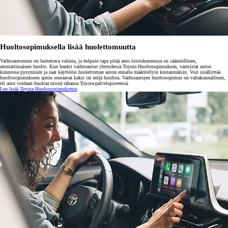
Huoltosopimuksella lisää huolettomuutta
Vaihtoautomme on luotettava valinta, ja helpoin tapa pitää auto loistokunnossa on säännöllinen,
ammattimainen huolto. Kun hankit vaihtoauton yhteydessä Toyota Huoltosopimuksen, varmistat auton
kunnossa pysymisen ja saat käyttöösi huolettoman auton ennalta määritellyin kustannuksin. Voit sisällyttää
huoltosopimukseen auton seuraavat kaksi tai neljä huoltoa. Vaihtoautojen huoltosopimus on valtakunnallinen,
eli auto voidaan huoltaa missä tahansa Toyota-palvelupisteessä.
Lue lisää Toyota Huoltosopimuksesta