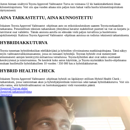
Auton hintaan sisältyvä Toyota Approved Vaihtoautot Turva on voimassa 12 kk hankintahetkestä ilman
kilometrirajoitusta. Voit siis ajaa vuoden aikana niin paljon kuin haluat vailla huolta kilometrirajoituksen
täyttymisestä.
AINA TARKASTETTU, AINA KUNNOSTETTU
Jokainen Toyota Approved Vaihtoautot -ohjelman auto on erikoiskoulutuksen saaneen Toyota-mekaanikon
tarkastama. Perusteellisen teknisen tarkastuksen yhteydessä havaitut mahdolliset puutteet tai viat on korjattu ja
tarvittavat osat vaihdettu. Tämän ansiosta autolla on edessään vielä paljon turvallisia ja huolettomia
ajokilometrejä. Kaikissa Toyota Approved Vaihtoautot -ohjelman autoissa on todistus teknisestä tarkastuksesta.
HYBRIDIAKKUTURVA
Toyota tunnetaan hybriditekniikan edelläkävijänä ja hybridien ylivoimaisena markkinajohtajana. Tämä näkyy
myös vaihtoautovalikoimassamme, jossa on runsaasti hybridejä. Toyotan hybridit ovat menestyneet
erinomaisesti autojen kestävyyttä mittaavissa vertailuissa. Toyota-hybridien akut ovat nekin osoittaneet
kestävyytensä ja toimivuutensa. Ne kestävät koko auton käyttöiän, ja Toyota myöntääkin huolto-ohjelmansa
mukaan huolletuille hybridiakuilleen 10 vuoden / 350 000 km:n hybridiakkuturvan.
HYBRID HEALTH CHECK
Jokainen Toyota Approved Vaihtoautot -ohjelman hybridi on läpikäynyt erillisen Hybrid Health Check -
tarkastuksen, jossa varmistetaan akun ja hybridijärjestelmän toimivuus sekä taataan hybridiakkuturva. Voit siis
olla varma, että hybridivaihtoautosi on luottokumppanisi vielä vuosienkin päästä.
Approved Turvan ehdot
Approved tarkastusohjelma
Akkuturva