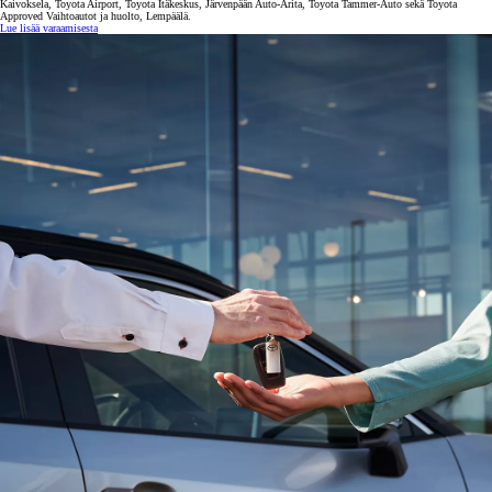
Kaivoksela, Toyota Airport, Toyota Itäkeskus, Järvenpään Auto-Arita, Toyota Tammer-Auto sekä Toyota
Approved Vaihtoautot ja huolto, Lempäälä.
Lue lisää varaamisesta