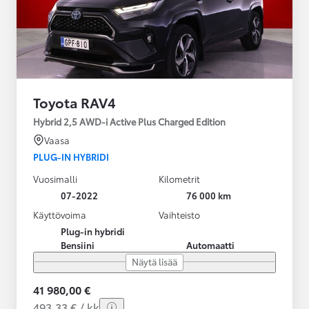
Toyota RAV4
Hybrid 2,5 AWD-i Active Plus Charged Edition
Vaasa
PLUG-IN HYBRIDI
Vuosimalli
Kilometrit
07-2022
76 000 km
Käyttövoima
Vaihteisto
Plug-in hybridi
Bensiini
Automaatti
Näytä lisää
41 980,00 €
493,33 € / kk