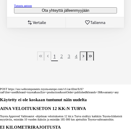
Tutustu autoon
Ota yhteyttä jälleenmyyjään
Vertaile
Tallenna
1
2
3
4
First Page
Previous page
Next page
Last Page
POST https://usc-webcomponents.toyota-europe.com/v1/car-filter/fi/fi?
carFilter=used&brand=toyota&uscEnv=production&sortOrder=published&brands=38&warranty=any
Käytetty ei ole koskaan tuntunut näin uudelta
AINA VELOITUKSETON 12 KK:N TURVA
Toyota Approved Vaihtoautot -ohjelman veloitukseton 12 kk:n Turva sisältyy kaikkiin Toyota-liikkeistä
myytäviin, enintään 10 vuoden ikäisiin ja enintään 185 000 km ajettuihin Toyota-vaihtoautoihin.
EI KILOMETRIRAJOITUSTA