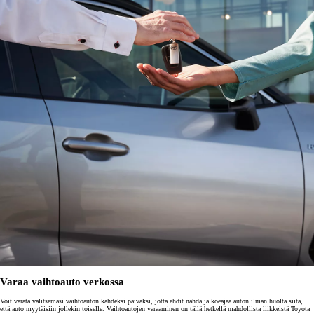
Varaa vaihtoauto verkossa
Voit varata valitsemasi vaihtoauton kahdeksi päiväksi, jotta ehdit nähdä ja koeajaa auton ilman huolta siitä,
että auto myytäisiin jollekin toiselle. Vaihtoautojen varaaminen on tällä hetkellä mahdollista liikkeistä Toyota