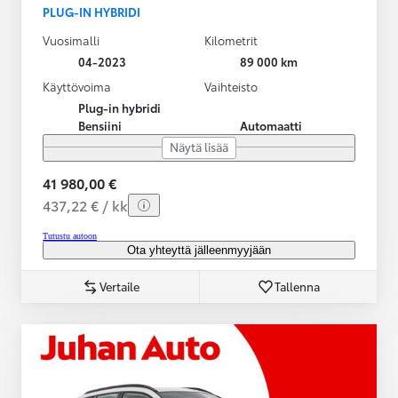
PLUG-IN HYBRIDI
Vuosimalli
Kilometrit
04-2023
89 000 km
Käyttövoima
Vaihteisto
Plug-in hybridi
Bensiini
Automaatti
Näytä lisää
41 980,00 €
437,22 € / kk
Tutustu autoon
Ota yhteyttä jälleenmyyjään
Vertaile
Tallenna