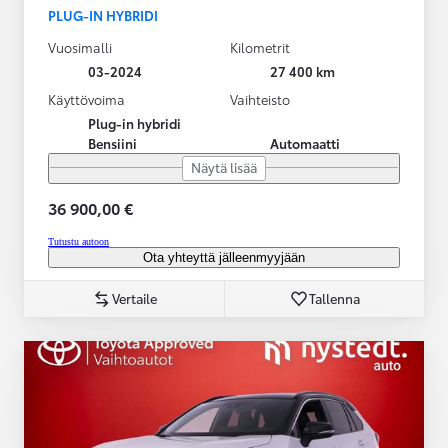
PLUG-IN HYBRIDI
Vuosimalli
Kilometrit
03-2024
27 400 km
Käyttövoima
Vaihteisto
Plug-in hybridi
Bensiini
Automaatti
Näytä lisää
36 900,00 €
Tutustu autoon
Ota yhteyttä jälleenmyyjään
Vertaile
Tallenna