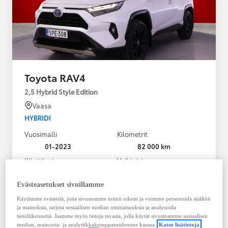
Toyota RAV4
2,5 Hybrid Style Edition
Vaasa
HYBRIDI
Vuosimalli
Kilometrit
01-2023
82 000 km
Käyttövoima
Vaihteisto
Hybridi Bensiini
Automaatti
Näytä lisää
Evästeasetukset sivuillamme
Käytämme evästeitä, jotta sivustomme toimii oikein ja voimme personoida sisältöä
38 900,00 €
ja mainoksia, tarjota sosiaalisen median ominaisuuksia ja analysoida
495,30 € / kk
tietoliikennettä. Jaamme myös tietoja tavasta, jolla käytät sivustoamme sosiaalisen
median, mainonta- ja analytiikkakumppaneidemme kanssa.
Katso lisätietoja