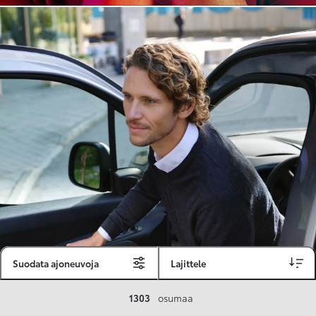
Suodata ajoneuvoja
Lajittele
Toyota Vakuutus
1303
osumaa
Toyota-asiakkaille räätälöity ja valmiiksi kilpailutettu Toyota Vakuutus on edullinen, monipuolinen ja kattava.
Se sisältää Täyskaskossa 80 %:n bonuksen ja voit hyödyntää liikennevakuutusbonuskertymäsi aina 80 %:iin