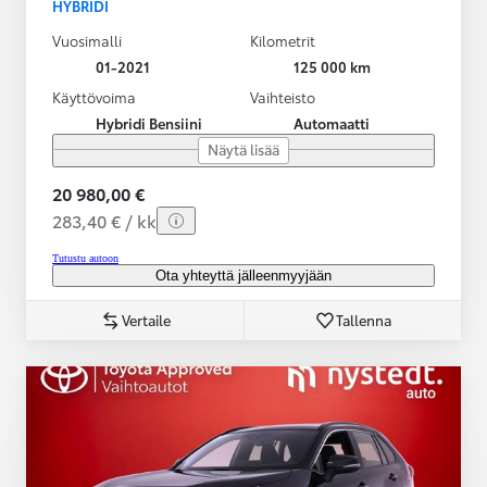
HYBRIDI
Vuosimalli
Kilometrit
01-2021
125 000 km
Käyttövoima
Vaihteisto
Hybridi Bensiini
Automaatti
Näytä lisää
20 980,00 €
283,40 € / kk
Tutustu autoon
Ota yhteyttä jälleenmyyjään
Vertaile
Tallenna