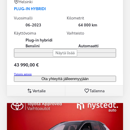
Helsinki
PLUG-IN HYBRIDI
Vuosimalli
Kilometrit
06-2023
64 000 km
Käyttövoima
Vaihteisto
Plug-in hybridi
Bensiini
Automaatti
Näytä lisää
43 990,00 €
Tutustu autoon
Ota yhteyttä jälleenmyyjään
Vertaile
Tallenna