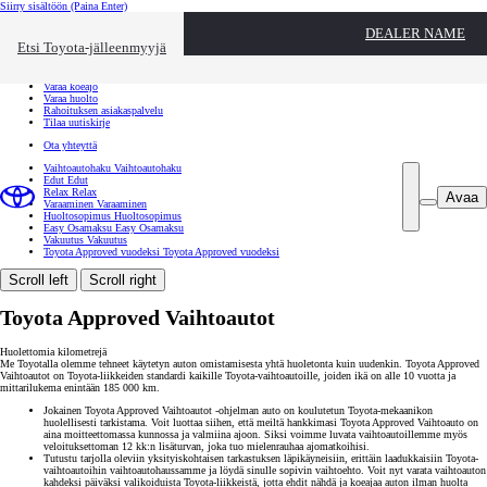
Siirry sisältöön
(Paina Enter)
Ota yhteyttä
DEALER NAME
Sulje
Etsi Toyota-jälleenmyyjä
Toyota palvelee
Etsi jälleenmyyjä
Varaa koeajo
Varaa huolto
Rahoituksen asiakaspalvelu
Tilaa uutiskirje
Ota yhteyttä
Vaihtoautohaku
Vaihtoautohaku
Edut
Edut
Relax
Relax
Avaa
Varaaminen
Varaaminen
Huoltosopimus
Huoltosopimus
Easy Osamaksu
Easy Osamaksu
Vakuutus
Vakuutus
Toyota Approved vuodeksi
Toyota Approved vuodeksi
Scroll left
Scroll right
Toyota Approved Vaihtoautot
Huolettomia kilometrejä
Me Toyotalla olemme tehneet käytetyn auton omistamisesta yhtä huoletonta kuin uudenkin. Toyota Approved
Vaihtoautot on Toyota-liikkeiden standardi kaikille Toyota-vaihtoautoille, joiden ikä on alle 10 vuotta ja
mittarilukema enintään 185 000 km.
Jokainen Toyota Approved Vaihtoautot -ohjelman auto on koulutetun Toyota-mekaanikon
huolellisesti tarkistama. Voit luottaa siihen, että meiltä hankkimasi Toyota Approved Vaihtoauto on
aina moitteettomassa kunnossa ja valmiina ajoon. Siksi voimme luvata vaihtoautoillemme myös
veloituksettoman 12 kk:n lisäturvan, joka tuo mielenrauhaa ajomatkoihisi.
Tutustu tarjolla oleviin yksityiskohtaisen tarkastuksen läpikäyneisiin, erittäin laadukkaisiin Toyota-
vaihtoautoihin vaihtoautohaussamme ja löydä sinulle sopivin vaihtoehto. Voit nyt varata vaihtoauton
kahdeksi päiväksi valikoiduista Toyota-liikkeistä, jotta ehdit nähdä ja koeajaa auton ilman huolta