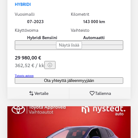
HYBRIDI
Vuosimalli
Kilometrit
07-2023
143 000 km
Käyttövoima
Vaihteisto
Hybridi Bensiini
Automaatti
Näytä lisää
29 980,00 €
362,52 € / kk
Tutustu autoon
Ota yhteyttä jälleenmyyjään
Vertaile
Tallenna