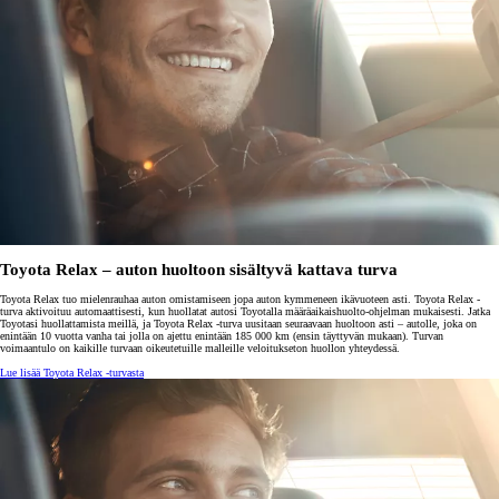
Toyota Relax – auton huoltoon sisältyvä kattava turva
Toyota Relax tuo mielenrauhaa auton omistamiseen jopa auton kymmeneen ikävuoteen asti. Toyota Relax -
turva aktivoituu automaattisesti, kun huollatat autosi Toyotalla määräaikaishuolto-ohjelman mukaisesti. Jatka
Toyotasi huollattamista meillä, ja Toyota Relax -turva uusitaan seuraavaan huoltoon asti – autolle, joka on
enintään 10 vuotta vanha tai jolla on ajettu enintään 185 000 km (ensin täyttyvän mukaan). Turvan
voimaantulo on kaikille turvaan oikeutetuille malleille veloitukseton huollon yhteydessä.
Lue lisää Toyota Relax -turvasta