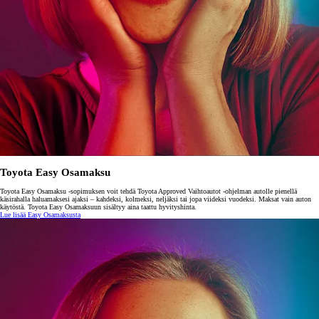
Toyota Easy Osamaksu
Toyota Easy Osamaksu -sopimuksen voit tehdä Toyota Approved Vaihtoautot -ohjelman autolle pienellä
käsirahalla haluamaksesi ajaksi – kahdeksi, kolmeksi, neljäksi tai jopa viideksi vuodeksi. Maksat vain auton
käytöstä. Toyota Easy Osamaksuun sisältyy aina taattu hyvityshinta.
Lue lisää Easy Osamaksusta