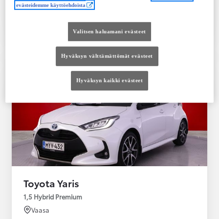
evästeidemme käyttöehdoista
Tutustu autoon
Ota yhteyttä jälleenmyyjään
Valitsen haluamani evästeet
Vertaile
Tallenna
Hyväksyn välttämättömät evästeet
Hyväksyn kaikki evästeet
Toyota Yaris
1,5 Hybrid Premium
Vaasa