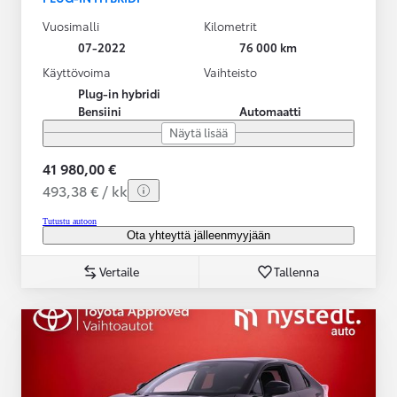
Vuosimalli
Kilometrit
07-2022
76 000 km
Käyttövoima
Vaihteisto
Plug-in hybridi
Bensiini
Automaatti
Näytä lisää
41 980,00 €
493,38 € / kk
Tutustu autoon
Ota yhteyttä jälleenmyyjään
Vertaile
Tallenna