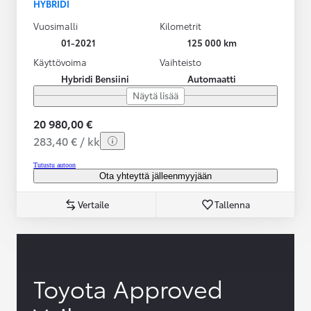
HYBRIDI
Vuosimalli
Kilometrit
01-2021
125 000 km
Käyttövoima
Vaihteisto
Hybridi Bensiini
Automaatti
Näytä lisää
20 980,00 €
283,40 € / kk
Tutustu autoon
Ota yhteyttä jälleenmyyjään
Vertaile
Tallenna
Toyota Approved