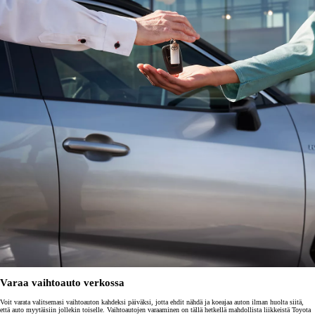
Varaa vaihtoauto verkossa
Voit varata valitsemasi vaihtoauton kahdeksi päiväksi, jotta ehdit nähdä ja koeajaa auton ilman huolta siitä,
että auto myytäisiin jollekin toiselle. Vaihtoautojen varaaminen on tällä hetkellä mahdollista liikkeistä Toyota