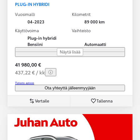
PLUG-IN HYBRIDI
Vuosimalli
Kilometrit
04-2023
89 000 km
Käyttövoima
Vaihteisto
Plug-in hybridi
Bensiini
Automaatti
Näytä lisää
41 980,00 €
437,22 € / kk
Tutustu autoon
Ota yhteyttä jälleenmyyjään
Vertaile
Tallenna