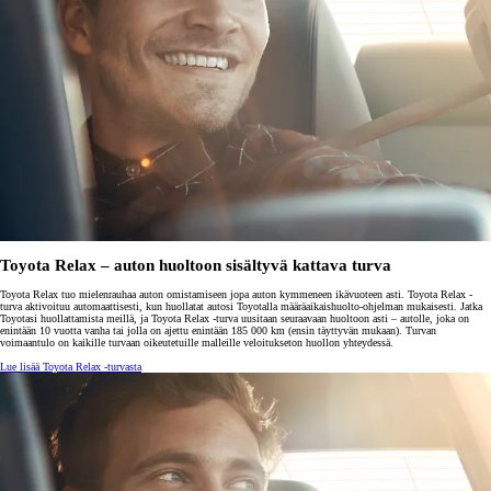
Toyota Relax – auton huoltoon sisältyvä kattava turva
Toyota Relax tuo mielenrauhaa auton omistamiseen jopa auton kymmeneen ikävuoteen asti. Toyota Relax -
turva aktivoituu automaattisesti, kun huollatat autosi Toyotalla määräaikaishuolto-ohjelman mukaisesti. Jatka
Toyotasi huollattamista meillä, ja Toyota Relax -turva uusitaan seuraavaan huoltoon asti – autolle, joka on
enintään 10 vuotta vanha tai jolla on ajettu enintään 185 000 km (ensin täyttyvän mukaan). Turvan
voimaantulo on kaikille turvaan oikeutetuille malleille veloitukseton huollon yhteydessä.
Lue lisää Toyota Relax -turvasta