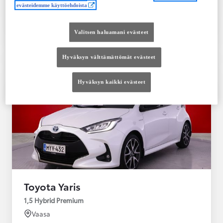
evästeidemme käyttöehdoista
Tutustu autoon
Ota yhteyttä jälleenmyyjään
Valitsen haluamani evästeet
Vertaile
Tallenna
Hyväksyn välttämättömät evästeet
Hyväksyn kaikki evästeet
Toyota Yaris
1,5 Hybrid Premium
Vaasa