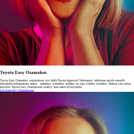
Toyota Easy Osamaksu
Toyota Easy Osamaksu -sopimuksen voit tehdä Toyota Approved Vaihtoautot -ohjelman autolle pienellä
käsirahalla haluamaksesi ajaksi – kahdeksi, kolmeksi, neljäksi tai jopa viideksi vuodeksi. Maksat vain auton
käytöstä. Toyota Easy Osamaksuun sisältyy aina taattu hyvityshinta.
Lue lisää Easy Osamaksusta