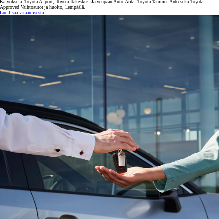
Kaivoksela, Toyota Airport, Toyota Itäkeskus, Järvenpään Auto-Arita, Toyota Tammer-Auto sekä Toyota
Approved Vaihtoautot ja huolto, Lempäälä.
Lue lisää varaamisesta