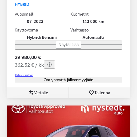
HYBRIDI
Vuosimalli
Kilometrit
07-2023
143 000 km
Käyttövoima
Vaihteisto
Hybridi Bensiini
Automaatti
Näytä lisää
29 980,00 €
362,52 € / kk
Tutustu autoon
Ota yhteyttä jälleenmyyjään
Vertaile
Tallenna