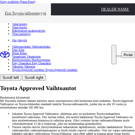
Siirry sisältöön
(Paina Enter)
Ota yhteyttä
DEALER NAME
Sulje
Etsi Toyota-jälleenmyyjä
Toyota palvelee
Etsi jälleenmyyjä
Varaa koeajo
Varaa huolto
Rahoituksen asiakaspalvelu
Tilaa uutiskirje
Ota yhteyttä
Vaihtoautohaku
Vaihtoautohaku
Edut
Edut
Relax
Relax
Avaa
Varaaminen
Varaaminen
Huoltosopimus
Huoltosopimus
Easy Osamaksu
Easy Osamaksu
Vakuutus
Vakuutus
Toyota Approved vuodeksi
Toyota Approved vuodeksi
Scroll left
Scroll right
Toyota Approved Vaihtoautot
Huolettomia kilometrejä
Me Toyotalla olemme tehneet käytetyn auton omistamisesta yhtä huoletonta kuin uudenkin. Toyota Approved
Vaihtoautot on Toyota-liikkeiden standardi kaikille Toyota-vaihtoautoille, joiden ikä on alle 10 vuotta ja
mittarilukema enintään 185 000 km.
Jokainen Toyota Approved Vaihtoautot -ohjelman auto on koulutetun Toyota-mekaanikon
huolellisesti tarkistama. Voit luottaa siihen, että meiltä hankkimasi Toyota Approved Vaihtoauto on
aina moitteettomassa kunnossa ja valmiina ajoon. Siksi voimme luvata vaihtoautoillemme myös
veloituksettoman 12 kk:n lisäturvan, joka tuo mielenrauhaa ajomatkoihisi.
Tutustu tarjolla oleviin yksityiskohtaisen tarkastuksen läpikäyneisiin, erittäin laadukkaisiin Toyota-
vaihtoautoihin vaihtoautohaussamme ja löydä sinulle sopivin vaihtoehto. Voit nyt varata vaihtoauton
kahdeksi päiväksi valikoiduista Toyota-liikkeistä, jotta ehdit nähdä ja koeajaa auton ilman huolta