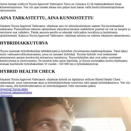
Auton hintaan sisältyvä Toyota Approved Vaihtoautot Turva on voimassa 12 kk hankintahetkestä ilman
kilometrirajoitusta. Voit siis ajaa vuoden aikana niin paljon kuin haluat vailla huolta kilometrirajoituksen
täyttymisestä.
AINA TARKASTETTU, AINA KUNNOSTETTU
Jokainen Toyota Approved Vaihtoautot -ohjelman auto on erikoiskoulutuksen saaneen Toyota-mekaanikon
tarkastama. Perusteellisen teknisen tarkastuksen yhteydessä havaitut mahdolliset puutteet tai viat on korjattu ja
tarvittavat osat vaihdettu. Tämän ansiosta autolla on edessään vielä paljon turvallisia ja huolettomia
ajokilometrejä. Kaikissa Toyota Approved Vaihtoautot -ohjelman autoissa on todistus teknisestä tarkastuksesta.
HYBRIDIAKKUTURVA
Toyota tunnetaan hybriditekniikan edelläkävijänä ja hybridien ylivoimaisena markkinajohtajana. Tämä näkyy
myös vaihtoautovalikoimassamme, jossa on runsaasti hybridejä. Toyotan hybridit ovat menestyneet
erinomaisesti autojen kestävyyttä mittaavissa vertailuissa. Toyota-hybridien akut ovat nekin osoittaneet
kestävyytensä ja toimivuutensa. Ne kestävät koko auton käyttöiän, ja Toyota myöntääkin huolto-ohjelmansa
mukaan huolletuille hybridiakuilleen 10 vuoden / 350 000 km:n hybridiakkuturvan.
HYBRID HEALTH CHECK
Jokainen Toyota Approved Vaihtoautot -ohjelman hybridi on läpikäynyt erillisen Hybrid Health Check -
tarkastuksen, jossa varmistetaan akun ja hybridijärjestelmän toimivuus sekä taataan hybridiakkuturva. Voit siis
olla varma, että hybridivaihtoautosi on luottokumppanisi vielä vuosienkin päästä.
Approved Turvan ehdot
Approved tarkastusohjelma
Akkuturva