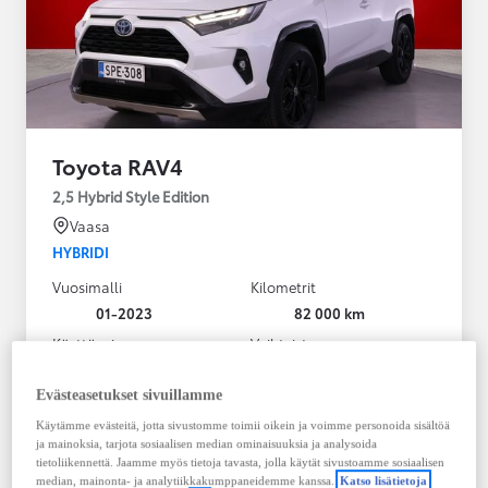
Toyota RAV4
2,5 Hybrid Style Edition
Vaasa
HYBRIDI
Vuosimalli
Kilometrit
01-2023
82 000 km
Käyttövoima
Vaihteisto
Hybridi Bensiini
Automaatti
Näytä lisää
Evästeasetukset sivuillamme
Käytämme evästeitä, jotta sivustomme toimii oikein ja voimme personoida sisältöä
38 900,00 €
ja mainoksia, tarjota sosiaalisen median ominaisuuksia ja analysoida
495,36 € / kk
tietoliikennettä. Jaamme myös tietoja tavasta, jolla käytät sivustoamme sosiaalisen
median, mainonta- ja analytiikkakumppaneidemme kanssa.
Katso lisätietoja