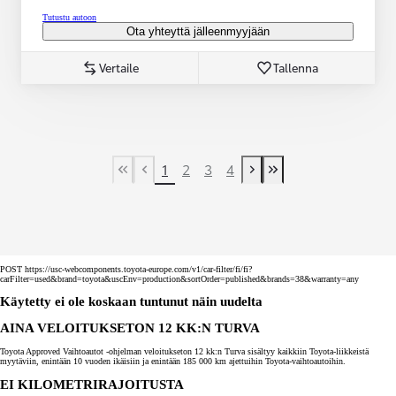
Tutustu autoon
Ota yhteyttä jälleenmyyjään
Vertaile
Tallenna
1
2
3
4
First Page
Previous page
Next page
Last Page
POST https://usc-webcomponents.toyota-europe.com/v1/car-filter/fi/fi?
carFilter=used&brand=toyota&uscEnv=production&sortOrder=published&brands=38&warranty=any
Käytetty ei ole koskaan tuntunut näin uudelta
AINA VELOITUKSETON 12 KK:N TURVA
Toyota Approved Vaihtoautot -ohjelman veloitukseton 12 kk:n Turva sisältyy kaikkiin Toyota-liikkeistä
myytäviin, enintään 10 vuoden ikäisiin ja enintään 185 000 km ajettuihin Toyota-vaihtoautoihin.
EI KILOMETRIRAJOITUSTA