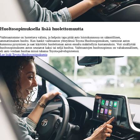
Huoltosopimuksella lisää huolettomuutta
Vaihtoautomme on luotettava valinta, ja helpoin tapa pitää auto loistokunnossa on säännöllinen,
ammattimainen huolto. Kun hankit vaihtoauton yhteydessä Toyota Huoltosopimuksen, varmistat auton
kunnossa pysymisen ja saat käyttöösi huolettoman auton ennalta määritellyin kustannuksin. Voit sisällyttää
huoltosopimukseen auton seuraavat kaksi tai neljä huoltoa. Vaihtoautojen huoltosopimus on valtakunnallinen,
eli auto voidaan huoltaa missä tahansa Toyota-palvelupisteessä.
Lue lisää Toyota Huoltosopimuksesta