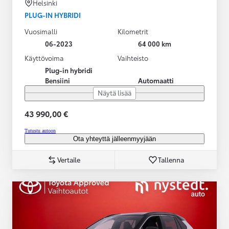
Helsinki
PLUG-IN HYBRIDI
Vuosimalli
Kilometrit
06-2023
64 000 km
Käyttövoima
Vaihteisto
Plug-in hybridi
Bensiini
Automaatti
Näytä lisää
43 990,00 €
Tutustu autoon
Ota yhteyttä jälleenmyyjään
Vertaile
Tallenna