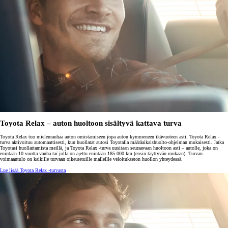
Toyota Relax – auton huoltoon sisältyvä kattava turva
Toyota Relax tuo mielenrauhaa auton omistamiseen jopa auton kymmeneen ikävuoteen asti. Toyota Relax -
turva aktivoituu automaattisesti, kun huollatat autosi Toyotalla määräaikaishuolto-ohjelman mukaisesti. Jatka
Toyotasi huollattamista meillä, ja Toyota Relax -turva uusitaan seuraavaan huoltoon asti – autolle, joka on
enintään 10 vuotta vanha tai jolla on ajettu enintään 185 000 km (ensin täyttyvän mukaan). Turvan
voimaantulo on kaikille turvaan oikeutetuille malleille veloitukseton huollon yhteydessä.
Lue lisää Toyota Relax -turvasta