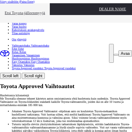
Siirry sisältöön
(Paina Enter)
Ota yhteyttä
DEALER NAME
Sulje
Etsi Toyota-jälleenmyyjä
Toyota palvelee
Etsi jälleenmyyjä
Varaa koeajo
Varaa huolto
Rahoituksen asiakaspalvelu
Tilaa uutiskirje
Ota yhteyttä
Vaihtoautohaku
Vaihtoautohaku
Edut
Edut
Relax
Relax
Avaa
Varaaminen
Varaaminen
Huoltosopimus
Huoltosopimus
Easy Osamaksu
Easy Osamaksu
Vakuutus
Vakuutus
Toyota Approved vuodeksi
Toyota Approved vuodeksi
Scroll left
Scroll right
Toyota Approved Vaihtoautot
Huolettomia kilometrejä
Me Toyotalla olemme tehneet käytetyn auton omistamisesta yhtä huoletonta kuin uudenkin. Toyota Approved
Vaihtoautot on Toyota-liikkeiden standardi kaikille Toyota-vaihtoautoille, joiden ikä on alle 10 vuotta ja
mittarilukema enintään 185 000 km.
Jokainen Toyota Approved Vaihtoautot -ohjelman auto on koulutetun Toyota-mekaanikon
huolellisesti tarkistama. Voit luottaa siihen, että meiltä hankkimasi Toyota Approved Vaihtoauto on
aina moitteettomassa kunnossa ja valmiina ajoon. Siksi voimme luvata vaihtoautoillemme myös
veloituksettoman 12 kk:n lisäturvan, joka tuo mielenrauhaa ajomatkoihisi.
Tutustu tarjolla oleviin yksityiskohtaisen tarkastuksen läpikäyneisiin, erittäin laadukkaisiin Toyota-
vaihtoautoihin vaihtoautohaussamme ja löydä sinulle sopivin vaihtoehto. Voit nyt varata vaihtoauton
kahdeksi päiväksi valikoiduista Toyota-liikkeistä, jotta ehdit nähdä ja koeajaa auton ilman huolta