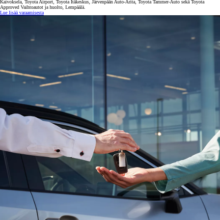
Kaivoksela, Toyota Airport, Toyota Itäkeskus, Järvenpään Auto-Arita, Toyota Tammer-Auto sekä Toyota
Approved Vaihtoautot ja huolto, Lempäälä.
Lue lisää varaamisesta