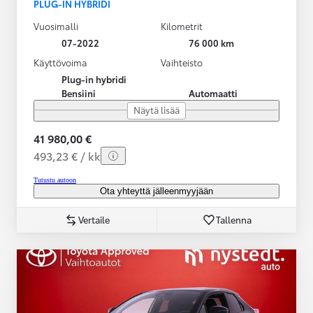
PLUG-IN HYBRIDI
Vuosimalli
Kilometrit
07-2022
76 000 km
Käyttövoima
Vaihteisto
Plug-in hybridi
Bensiini
Automaatti
Näytä lisää
41 980,00 €
493,23 € / kk
Tutustu autoon
Ota yhteyttä jälleenmyyjään
Vertaile
Tallenna