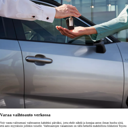
Varaa vaihtoauto verkossa
Voit varata valitsemasi vaihtoauton kahdeksi päiväksi, jotta ehdit nähdä ja koeajaa auton ilman huolta siitä,
että auto myytäisiin jollekin toiselle. Vaihtoautojen varaaminen on tällä hetkellä mahdollista liikkeistä Toyota