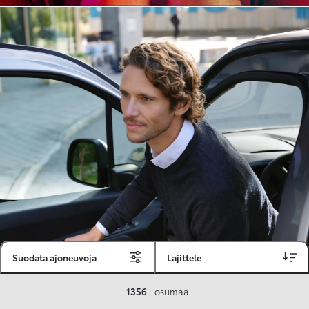
Suodata ajoneuvoja
Lajittele
Toyota Vakuutus
1356
osumaa
Toyota-asiakkaille räätälöity ja valmiiksi kilpailutettu Toyota Vakuutus on edullinen, monipuolinen ja kattava.
Se sisältää Täyskaskossa 80 %:n bonuksen ja voit hyödyntää liikennevakuutusbonuskertymäsi aina 80 %:iin