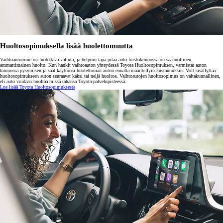
Huoltosopimuksella lisää huolettomuutta
Vaihtoautomme on luotettava valinta, ja helpoin tapa pitää auto loistokunnossa on säännöllinen,
ammattimainen huolto. Kun hankit vaihtoauton yhteydessä Toyota Huoltosopimuksen, varmistat auton
kunnossa pysymisen ja saat käyttöösi huolettoman auton ennalta määritellyin kustannuksin. Voit sisällyttää
huoltosopimukseen auton seuraavat kaksi tai neljä huoltoa. Vaihtoautojen huoltosopimus on valtakunnallinen,
eli auto voidaan huoltaa missä tahansa Toyota-palvelupisteessä.
Lue lisää Toyota Huoltosopimuksesta