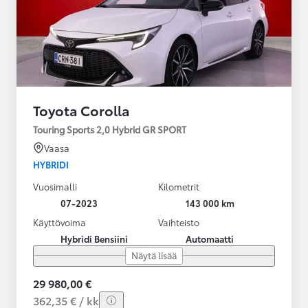
Toyota Corolla
Touring Sports 2,0 Hybrid GR SPORT
Vaasa
HYBRIDI
Vuosimalli
Kilometrit
07-2023
143 000 km
Käyttövoima
Vaihteisto
Hybridi Bensiini
Automaatti
Näytä lisää
29 980,00 €
362,35 € / kk