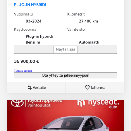
PLUG-IN HYBRIDI
Vuosimalli
Kilometrit
03-2024
27 400 km
Käyttövoima
Vaihteisto
Plug-in hybridi
Bensiini
Automaatti
Näytä lisää
36 900,00 €
Tutustu autoon
Ota yhteyttä jälleenmyyjään
Vertaile
Tallenna