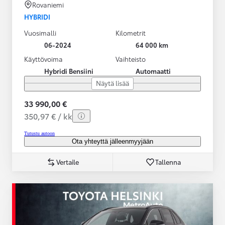
Rovaniemi
HYBRIDI
Vuosimalli
Kilometrit
06-2024
64 000 km
Käyttövoima
Vaihteisto
Hybridi Bensiini
Automaatti
Näytä lisää
33 990,00 €
350,97 € / kk
Tutustu autoon
Ota yhteyttä jälleenmyyjään
Vertaile
Tallenna