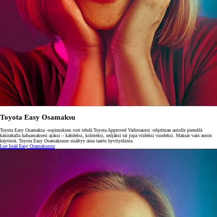
Toyota Easy Osamaksu
Toyota Easy Osamaksu -sopimuksen voit tehdä Toyota Approved Vaihtoautot -ohjelman autolle pienellä
käsirahalla haluamaksesi ajaksi – kahdeksi, kolmeksi, neljäksi tai jopa viideksi vuodeksi. Maksat vain auton
käytöstä. Toyota Easy Osamaksuun sisältyy aina taattu hyvityshinta.
Lue lisää Easy Osamaksusta