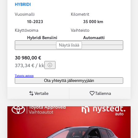
HYBRIDI
Vuosimalli
Kilometrit
10-2023
35 000 km
Käyttövoima
Vaihteisto
Hybridi Bensiini
Automaatti
Näytä lisää
30 980,00 €
373,34 € / kk
Tutustu autoon
Ota yhteyttä jälleenmyyjään
Vertaile
Tallenna