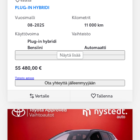
PLUG-IN HYBRIDI
Vuosimalli
Kilometrit
08-2025
11 000 km
Käyttövoima
Vaihteisto
Plug-in hybridi
Bensiini
Automaatti
Näytä lisää
55 480,00 €
Tutustu autoon
Ota yhteyttä jälleenmyyjään
Vertaile
Tallenna