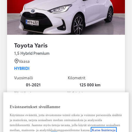
Toyota Yaris
1,5 Hybrid Premium
Vaasa
HYBRIDI
Vuosimalli
Kilometrit
01-2021
125 000 km
Käyttövoima
Vaihteisto
Hybridi Bensiini
Automaatti
Näytä lisää
Evästeasetukset sivuillamme
Käytämme evästeitä, jotta sivustomme toimii oikein ja voimme personoida sisältöä
20 980,00 €
ja mainoksia, tarjota sosiaalisen median ominaisuuksia ja analysoida
283,33 € / kk
tietoliikennettä. Jaamme myös tietoja tavasta, jolla käytät sivustoamme sosiaalisen
median, mainonta- ja analytiikkakumppaneidemme kanssa.
Katso lisätietoja