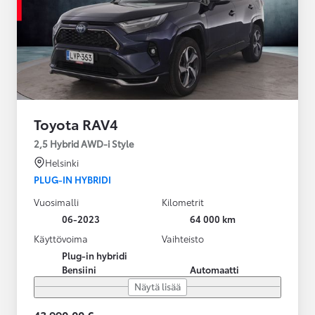
Toyota RAV4
2,5 Hybrid AWD-i Style
Helsinki
PLUG-IN HYBRIDI
Vuosimalli
Kilometrit
06-2023
64 000 km
Käyttövoima
Vaihteisto
Plug-in hybridi
Bensiini
Automaatti
Näytä lisää
43 990,00 €