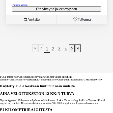
Tutustu autoon
Ota yhteyttä jälleenmyyjään
Vertaile
Tallenna
1
2
3
4
First Page
Previous page
Next page
Last Page
POST https://usc-webcomponents.toyota-europe.com/v1/car-filter/fi/fi?
carFilter=used&brand=toyota&uscEnv=production&sortOrder=published&brands=38&warranty=any
Käytetty ei ole koskaan tuntunut näin uudelta
AINA VELOITUKSETON 12 KK:N TURVA
Toyota Approved Vaihtoautot -ohjelman veloitukseton 12 kk:n Turva sisältyy kaikkiin Toyota-liikkeistä
myytäviin, enintään 10 vuoden ikäisiin ja enintään 185 000 km ajettuihin Toyota-vaihtoautoihin.
EI KILOMETRIRAJOITUSTA