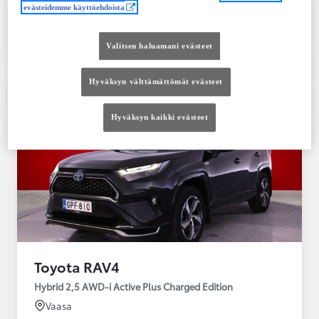
evästeidemme käyttöehdoista
Tutustu autoon
Ota yhteyttä jälleenmyyjään
Valitsen haluamani evästeet
Vertaile
Tallenna
Hyväksyn välttämättömät evästeet
Hyväksyn kaikki evästeet
Toyota RAV4
Hybrid 2,5 AWD-i Active Plus Charged Edition
Vaasa