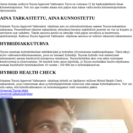
Auton hintaan sisältyvä Toyota Approved Vaihtoautot Turva on voimassa 12 kk hankintahetkestä ilman
kilometrirajoitusta. Voit siis ajaa vuoden aikana niin paljon kuin haluat vailla huolta kilometrirajoituksen
täyttymisestä.
AINA TARKASTETTU, AINA KUNNOSTETTU
Jokainen Toyota Approved Vaihtoautot -ohjelman auto on erikoiskoulutuksen saaneen Toyota-mekaanikon
tarkastama. Perusteellisen teknisen tarkastuksen yhteydessä havaitut mahdolliset puutteet tai viat on korjattu ja
tarvittavat osat vaihdettu. Tämän ansiosta autolla on edessään vielä paljon turvallisia ja huolettomia
ajokilometrejä. Kaikissa Toyota Approved Vaihtoautot -ohjelman autoissa on todistus teknisestä tarkastuksesta.
HYBRIDIAKKUTURVA
Toyota tunnetaan hybriditekniikan edelläkävijänä ja hybridien ylivoimaisena markkinajohtajana. Tämä näkyy
myös vaihtoautovalikoimassamme, jossa on runsaasti hybridejä. Toyotan hybridit ovat menestyneet
erinomaisesti autojen kestävyyttä mittaavissa vertailuissa. Toyota-hybridien akut ovat nekin osoittaneet
kestävyytensä ja toimivuutensa. Ne kestävät koko auton käyttöiän, ja Toyota myöntääkin huolto-ohjelmansa
mukaan huolletuille hybridiakuilleen 10 vuoden / 350 000 km:n hybridiakkuturvan.
HYBRID HEALTH CHECK
Jokainen Toyota Approved Vaihtoautot -ohjelman hybridi on läpikäynyt erillisen Hybrid Health Check -
tarkastuksen, jossa varmistetaan akun ja hybridijärjestelmän toimivuus sekä taataan hybridiakkuturva. Voit siis
olla varma, että hybridivaihtoautosi on luottokumppanisi vielä vuosienkin päästä.
Approved Turvan ehdot
Approved tarkastusohjelma
Akkuturva