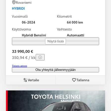
Rovaniemi
HYBRIDI
Vuosimalli
Kilometrit
06-2024
64 000 km
Käyttövoima
Vaihteisto
Hybridi Bensiini
Automaatti
Näytä lisää
33 990,00 €
350,94 € / kk
Tutustu autoon
Ota yhteyttä jälleenmyyjään
Vertaile
Tallenna