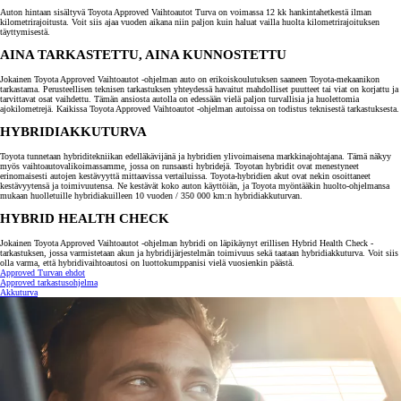
Auton hintaan sisältyvä Toyota Approved Vaihtoautot Turva on voimassa 12 kk hankintahetkestä ilman
kilometrirajoitusta. Voit siis ajaa vuoden aikana niin paljon kuin haluat vailla huolta kilometrirajoituksen
täyttymisestä.
AINA TARKASTETTU, AINA KUNNOSTETTU
Jokainen Toyota Approved Vaihtoautot -ohjelman auto on erikoiskoulutuksen saaneen Toyota-mekaanikon
tarkastama. Perusteellisen teknisen tarkastuksen yhteydessä havaitut mahdolliset puutteet tai viat on korjattu ja
tarvittavat osat vaihdettu. Tämän ansiosta autolla on edessään vielä paljon turvallisia ja huolettomia
ajokilometrejä. Kaikissa Toyota Approved Vaihtoautot -ohjelman autoissa on todistus teknisestä tarkastuksesta.
HYBRIDIAKKUTURVA
Toyota tunnetaan hybriditekniikan edelläkävijänä ja hybridien ylivoimaisena markkinajohtajana. Tämä näkyy
myös vaihtoautovalikoimassamme, jossa on runsaasti hybridejä. Toyotan hybridit ovat menestyneet
erinomaisesti autojen kestävyyttä mittaavissa vertailuissa. Toyota-hybridien akut ovat nekin osoittaneet
kestävyytensä ja toimivuutensa. Ne kestävät koko auton käyttöiän, ja Toyota myöntääkin huolto-ohjelmansa
mukaan huolletuille hybridiakuilleen 10 vuoden / 350 000 km:n hybridiakkuturvan.
HYBRID HEALTH CHECK
Jokainen Toyota Approved Vaihtoautot -ohjelman hybridi on läpikäynyt erillisen Hybrid Health Check -
tarkastuksen, jossa varmistetaan akun ja hybridijärjestelmän toimivuus sekä taataan hybridiakkuturva. Voit siis
olla varma, että hybridivaihtoautosi on luottokumppanisi vielä vuosienkin päästä.
Approved Turvan ehdot
Approved tarkastusohjelma
Akkuturva