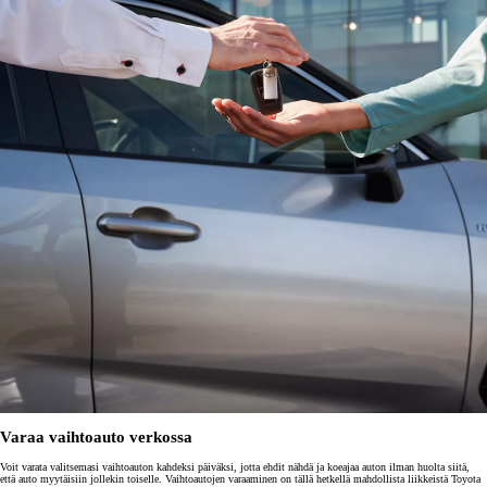
Varaa vaihtoauto verkossa
Voit varata valitsemasi vaihtoauton kahdeksi päiväksi, jotta ehdit nähdä ja koeajaa auton ilman huolta siitä,
että auto myytäisiin jollekin toiselle. Vaihtoautojen varaaminen on tällä hetkellä mahdollista liikkeistä Toyota