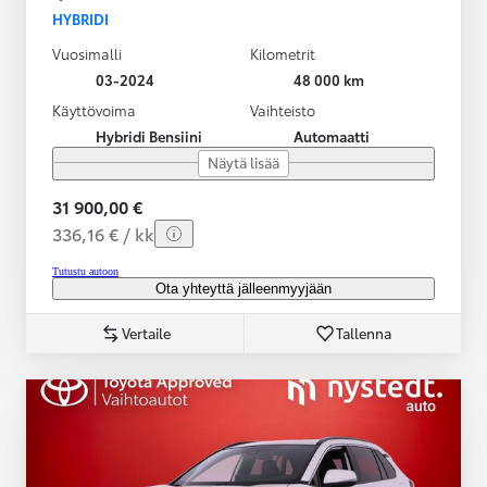
HYBRIDI
Vuosimalli
Kilometrit
03-2024
48 000 km
Käyttövoima
Vaihteisto
Hybridi Bensiini
Automaatti
Näytä lisää
31 900,00 €
336,16 € / kk
Tutustu autoon
Ota yhteyttä jälleenmyyjään
Vertaile
Tallenna