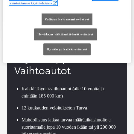
evästeidemme käyttöehdoista
Tutustu autoon
Ota yhteyttä jälleenmyyjään
Valitsen haluamani evästeet
Vertaile
Tallenna
Hyväksyn välttämättömät evästeet
Hyväksyn kaikki evästeet
Toyota Approved
Vaihtoautot
Kaikki Toyota-vaihtoautot (alle 10 vuotta ja
enintään 185 000 km)
12 kuukauden veloitukseton Turva
Mahdollisuus jatkaa turvaa määräaikaishuoltoja
suorittamalla jopa 10 vuoden ikään tai yli 200 000