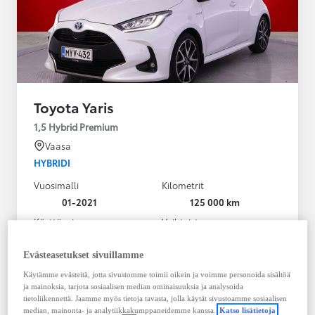
Toyota Yaris
1,5 Hybrid Premium
Vaasa
HYBRIDI
Vuosimalli
Kilometrit
01-2021
125 000 km
Käyttövoima
Vaihteisto
Hybridi Bensiini
Automaatti
Näytä lisää
Evästeasetukset sivuillamme
Käytämme evästeitä, jotta sivustomme toimii oikein ja voimme personoida sisältöä
20 980,00 €
ja mainoksia, tarjota sosiaalisen median ominaisuuksia ja analysoida
283,33 € / kk
tietoliikennettä. Jaamme myös tietoja tavasta, jolla käytät sivustoamme sosiaalisen
median, mainonta- ja analytiikkakumppaneidemme kanssa.
Katso lisätietoja