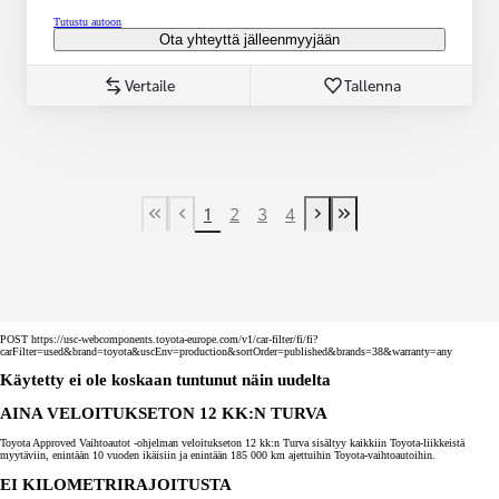
Tutustu autoon
Ota yhteyttä jälleenmyyjään
Vertaile
Tallenna
1
2
3
4
First Page
Previous page
Next page
Last Page
POST https://usc-webcomponents.toyota-europe.com/v1/car-filter/fi/fi?
carFilter=used&brand=toyota&uscEnv=production&sortOrder=published&brands=38&warranty=any
Käytetty ei ole koskaan tuntunut näin uudelta
AINA VELOITUKSETON 12 KK:N TURVA
Toyota Approved Vaihtoautot -ohjelman veloitukseton 12 kk:n Turva sisältyy kaikkiin Toyota-liikkeistä
myytäviin, enintään 10 vuoden ikäisiin ja enintään 185 000 km ajettuihin Toyota-vaihtoautoihin.
EI KILOMETRIRAJOITUSTA