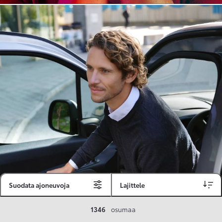
Suodata ajoneuvoja
Lajittele
Toyota Vakuutus
1346
osumaa
Toyota-asiakkaille räätälöity ja valmiiksi kilpailutettu Toyota Vakuutus on edullinen, monipuolinen ja kattava.
Se sisältää Täyskaskossa 80 %:n bonuksen ja voit hyödyntää liikennevakuutusbonuskertymäsi aina 80 %:iin