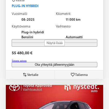
PLUG-IN HYBRIDI
Vuosimalli
Kilometrit
08-2025
11 000 km
Käyttövoima
Vaihteisto
Plug-in hybridi
Bensiini
Automaatti
Näytä lisää
55 480,00 €
Tutustu autoon
Ota yhteyttä jälleenmyyjään
Vertaile
Tallenna