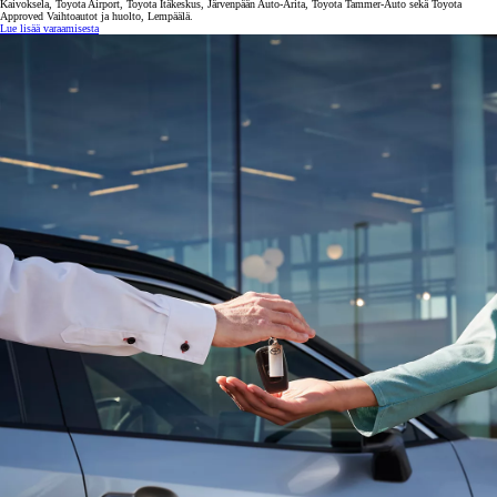
Kaivoksela, Toyota Airport, Toyota Itäkeskus, Järvenpään Auto-Arita, Toyota Tammer-Auto sekä Toyota
Approved Vaihtoautot ja huolto, Lempäälä.
Lue lisää varaamisesta