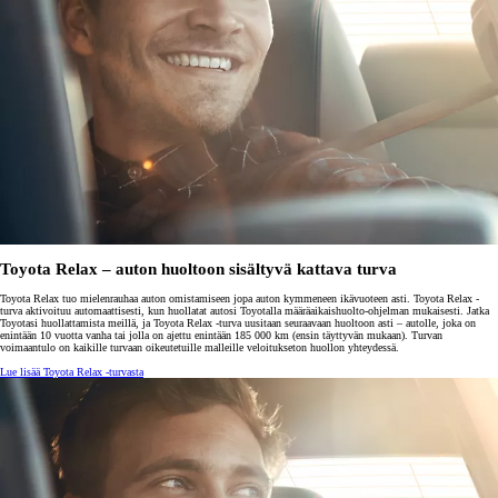
Toyota Relax – auton huoltoon sisältyvä kattava turva
Toyota Relax tuo mielenrauhaa auton omistamiseen jopa auton kymmeneen ikävuoteen asti. Toyota Relax -
turva aktivoituu automaattisesti, kun huollatat autosi Toyotalla määräaikaishuolto-ohjelman mukaisesti. Jatka
Toyotasi huollattamista meillä, ja Toyota Relax -turva uusitaan seuraavaan huoltoon asti – autolle, joka on
enintään 10 vuotta vanha tai jolla on ajettu enintään 185 000 km (ensin täyttyvän mukaan). Turvan
voimaantulo on kaikille turvaan oikeutetuille malleille veloitukseton huollon yhteydessä.
Lue lisää Toyota Relax -turvasta