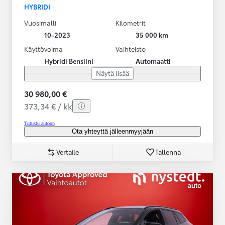
HYBRIDI
Vuosimalli
Kilometrit
10-2023
35 000 km
Käyttövoima
Vaihteisto
Hybridi Bensiini
Automaatti
Näytä lisää
30 980,00 €
373,34 € / kk
Tutustu autoon
Ota yhteyttä jälleenmyyjään
Vertaile
Tallenna