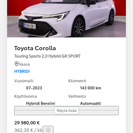
Toyota Corolla
Touring Sports 2,0 Hybrid GR SPORT
Vaasa
HYBRIDI
Vuosimalli
Kilometrit
07-2023
143 000 km
Käyttövoima
Vaihteisto
Hybridi Bensiini
Automaatti
Näytä lisää
29 980,00 €
362,35 € / kk