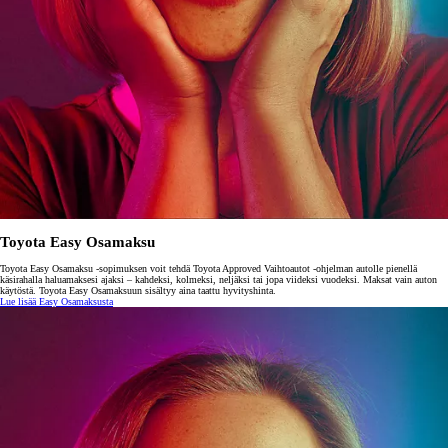
Toyota Easy Osamaksu
Toyota Easy Osamaksu -sopimuksen voit tehdä Toyota Approved Vaihtoautot -ohjelman autolle pienellä
käsirahalla haluamaksesi ajaksi – kahdeksi, kolmeksi, neljäksi tai jopa viideksi vuodeksi. Maksat vain auton
käytöstä. Toyota Easy Osamaksuun sisältyy aina taattu hyvityshinta.
Lue lisää Easy Osamaksusta