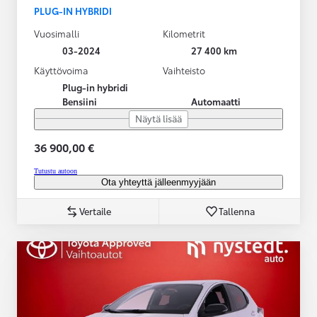
PLUG-IN HYBRIDI
Vuosimalli
Kilometrit
03-2024
27 400 km
Käyttövoima
Vaihteisto
Plug-in hybridi
Bensiini
Automaatti
Näytä lisää
36 900,00 €
Tutustu autoon
Ota yhteyttä jälleenmyyjään
Vertaile
Tallenna