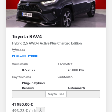
Toyota RAV4
Hybrid 2,5 AWD-i Active Plus Charged Edition
Vaasa
PLUG-IN HYBRIDI
Vuosimalli
Kilometrit
07-2022
76 000 km
Käyttövoima
Vaihteisto
Plug-in hybridi
Bensiini
Automaatti
Näytä lisää
41 980,00 €
493,23 € / kk