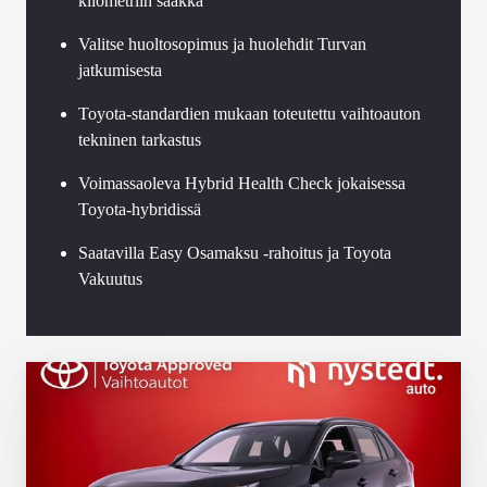
kilometriin saakka
Valitse huoltosopimus ja huolehdit Turvan
jatkumisesta
Toyota-standardien mukaan toteutettu vaihtoauton
tekninen tarkastus
Voimassaoleva Hybrid Health Check jokaisessa
Toyota-hybridissä
Saatavilla Easy Osamaksu -rahoitus ja Toyota
Vakuutus