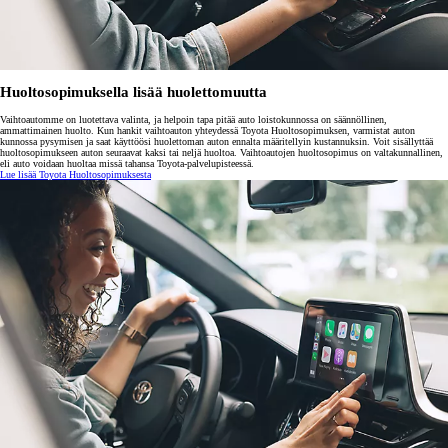
Huoltosopimuksella lisää huolettomuutta
Vaihtoautomme on luotettava valinta, ja helpoin tapa pitää auto loistokunnossa on säännöllinen,
ammattimainen huolto. Kun hankit vaihtoauton yhteydessä Toyota Huoltosopimuksen, varmistat auton
kunnossa pysymisen ja saat käyttöösi huolettoman auton ennalta määritellyin kustannuksin. Voit sisällyttää
huoltosopimukseen auton seuraavat kaksi tai neljä huoltoa. Vaihtoautojen huoltosopimus on valtakunnallinen,
eli auto voidaan huoltaa missä tahansa Toyota-palvelupisteessä.
Lue lisää Toyota Huoltosopimuksesta