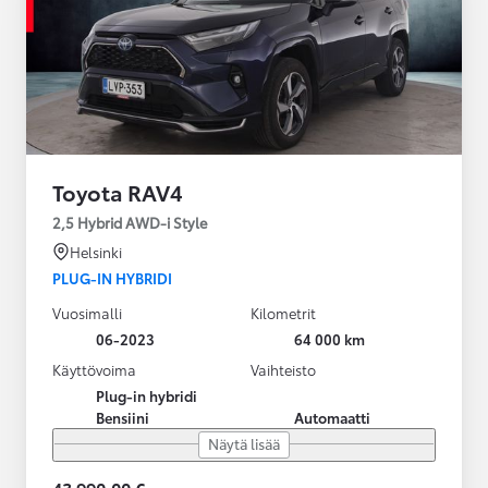
Toyota RAV4
2,5 Hybrid AWD-i Style
Helsinki
PLUG-IN HYBRIDI
Vuosimalli
Kilometrit
06-2023
64 000 km
Käyttövoima
Vaihteisto
Plug-in hybridi
Bensiini
Automaatti
Näytä lisää
43 990,00 €