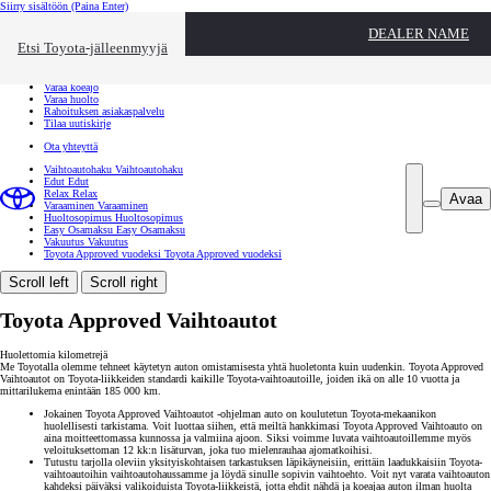
Siirry sisältöön
(Paina Enter)
Ota yhteyttä
DEALER NAME
Sulje
Etsi Toyota-jälleenmyyjä
Toyota palvelee
Etsi jälleenmyyjä
Varaa koeajo
Varaa huolto
Rahoituksen asiakaspalvelu
Tilaa uutiskirje
Ota yhteyttä
Vaihtoautohaku
Vaihtoautohaku
Edut
Edut
Relax
Relax
Avaa
Varaaminen
Varaaminen
Huoltosopimus
Huoltosopimus
Easy Osamaksu
Easy Osamaksu
Vakuutus
Vakuutus
Toyota Approved vuodeksi
Toyota Approved vuodeksi
Scroll left
Scroll right
Toyota Approved Vaihtoautot
Huolettomia kilometrejä
Me Toyotalla olemme tehneet käytetyn auton omistamisesta yhtä huoletonta kuin uudenkin. Toyota Approved
Vaihtoautot on Toyota-liikkeiden standardi kaikille Toyota-vaihtoautoille, joiden ikä on alle 10 vuotta ja
mittarilukema enintään 185 000 km.
Jokainen Toyota Approved Vaihtoautot -ohjelman auto on koulutetun Toyota-mekaanikon
huolellisesti tarkistama. Voit luottaa siihen, että meiltä hankkimasi Toyota Approved Vaihtoauto on
aina moitteettomassa kunnossa ja valmiina ajoon. Siksi voimme luvata vaihtoautoillemme myös
veloituksettoman 12 kk:n lisäturvan, joka tuo mielenrauhaa ajomatkoihisi.
Tutustu tarjolla oleviin yksityiskohtaisen tarkastuksen läpikäyneisiin, erittäin laadukkaisiin Toyota-
vaihtoautoihin vaihtoautohaussamme ja löydä sinulle sopivin vaihtoehto. Voit nyt varata vaihtoauton
kahdeksi päiväksi valikoiduista Toyota-liikkeistä, jotta ehdit nähdä ja koeajaa auton ilman huolta