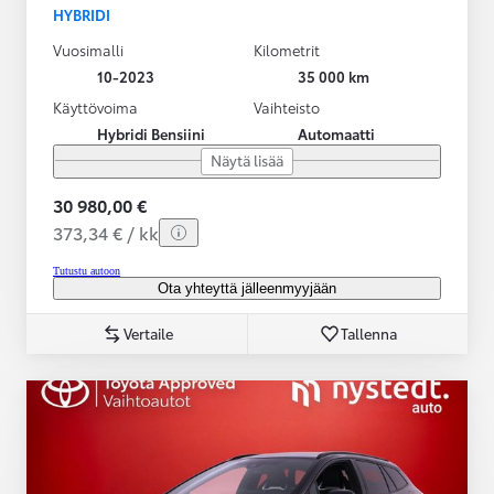
HYBRIDI
Vuosimalli
Kilometrit
10-2023
35 000 km
Käyttövoima
Vaihteisto
Hybridi Bensiini
Automaatti
Näytä lisää
30 980,00 €
373,34 € / kk
Tutustu autoon
Ota yhteyttä jälleenmyyjään
Vertaile
Tallenna