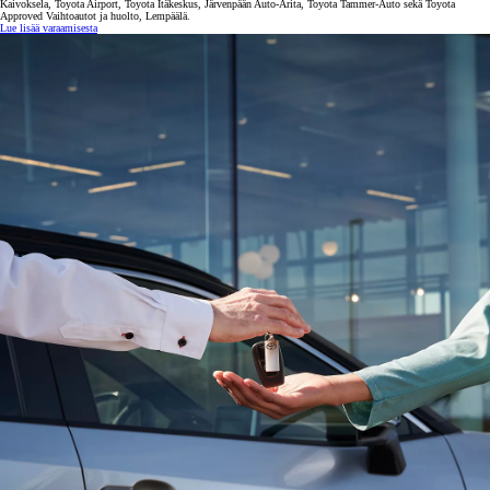
Kaivoksela, Toyota Airport, Toyota Itäkeskus, Järvenpään Auto-Arita, Toyota Tammer-Auto sekä Toyota
Approved Vaihtoautot ja huolto, Lempäälä.
Lue lisää varaamisesta