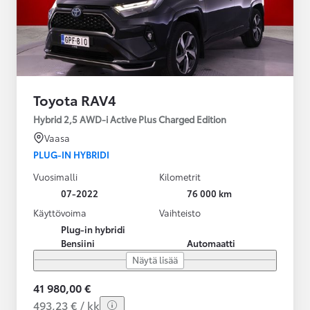
Toyota RAV4
Hybrid 2,5 AWD-i Active Plus Charged Edition
Vaasa
PLUG-IN HYBRIDI
Vuosimalli
Kilometrit
07-2022
76 000 km
Käyttövoima
Vaihteisto
Plug-in hybridi
Bensiini
Automaatti
Näytä lisää
41 980,00 €
493,23 € / kk