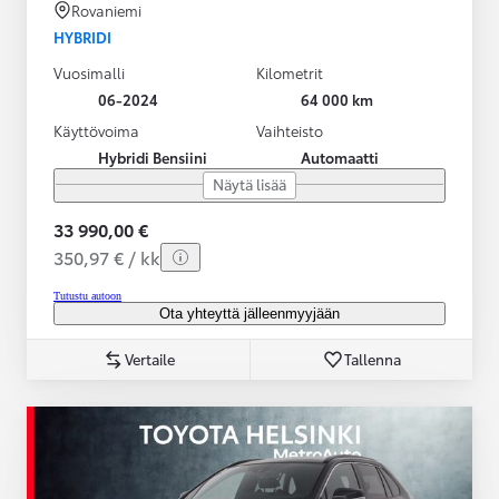
Rovaniemi
HYBRIDI
Vuosimalli
Kilometrit
06-2024
64 000 km
Käyttövoima
Vaihteisto
Hybridi Bensiini
Automaatti
Näytä lisää
33 990,00 €
350,97 € / kk
Tutustu autoon
Ota yhteyttä jälleenmyyjään
Vertaile
Tallenna