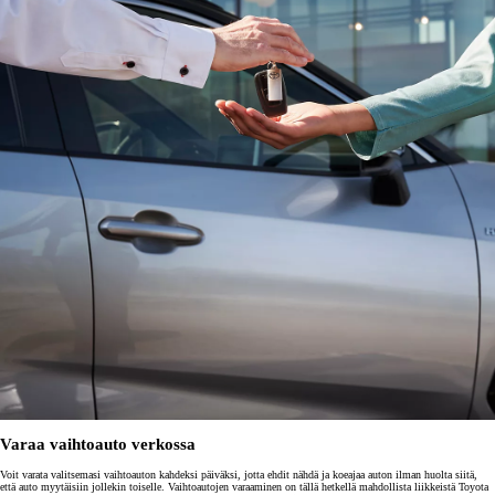
Varaa vaihtoauto verkossa
Voit varata valitsemasi vaihtoauton kahdeksi päiväksi, jotta ehdit nähdä ja koeajaa auton ilman huolta siitä,
että auto myytäisiin jollekin toiselle. Vaihtoautojen varaaminen on tällä hetkellä mahdollista liikkeistä Toyota