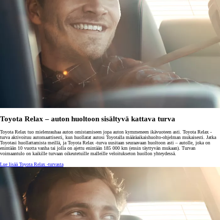
Toyota Relax – auton huoltoon sisältyvä kattava turva
Toyota Relax tuo mielenrauhaa auton omistamiseen jopa auton kymmeneen ikävuoteen asti. Toyota Relax -
turva aktivoituu automaattisesti, kun huollatat autosi Toyotalla määräaikaishuolto-ohjelman mukaisesti. Jatka
Toyotasi huollattamista meillä, ja Toyota Relax -turva uusitaan seuraavaan huoltoon asti – autolle, joka on
enintään 10 vuotta vanha tai jolla on ajettu enintään 185 000 km (ensin täyttyvän mukaan). Turvan
voimaantulo on kaikille turvaan oikeutetuille malleille veloitukseton huollon yhteydessä.
Lue lisää Toyota Relax -turvasta