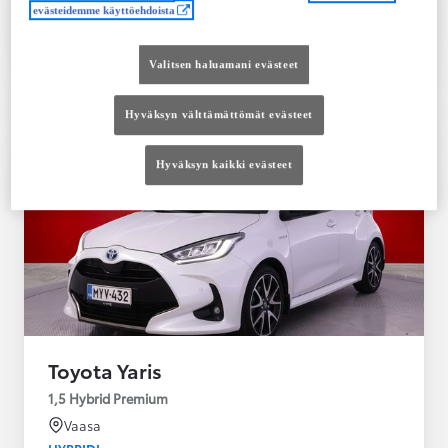
evästeidemme käyttöehdoista
Tutustu autoon
Ota yhteyttä jälleenmyyjään
Valitsen haluamani evästeet
Vertaile
Tallenna
Hyväksyn välttämättömät evästeet
Hyväksyn kaikki evästeet
Toyota Yaris
1,5 Hybrid Premium
Vaasa