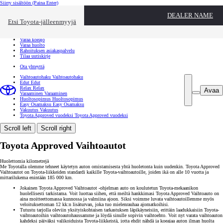
Siirry sisältöön
(Paina Enter)
Ota yhteyttä
DEALER NAME
Sulje
Etsi Toyota-jälleenmyyjä
Toyota palvelee
Etsi jälleenmyyjä
Varaa koeajo
Varaa huolto
Rahoituksen asiakaspalvelu
Tilaa uutiskirje
Ota yhteyttä
Vaihtoautohaku
Vaihtoautohaku
Edut
Edut
Relax
Relax
Avaa
Varaaminen
Varaaminen
Huoltosopimus
Huoltosopimus
Easy Osamaksu
Easy Osamaksu
Vakuutus
Vakuutus
Toyota Approved vuodeksi
Toyota Approved vuodeksi
Scroll left
Scroll right
Toyota Approved Vaihtoautot
Huolettomia kilometrejä
Me Toyotalla olemme tehneet käytetyn auton omistamisesta yhtä huoletonta kuin uudenkin. Toyota Approved
Vaihtoautot on Toyota-liikkeiden standardi kaikille Toyota-vaihtoautoille, joiden ikä on alle 10 vuotta ja
mittarilukema enintään 185 000 km.
Jokainen Toyota Approved Vaihtoautot -ohjelman auto on koulutetun Toyota-mekaanikon
huolellisesti tarkistama. Voit luottaa siihen, että meiltä hankkimasi Toyota Approved Vaihtoauto on
aina moitteettomassa kunnossa ja valmiina ajoon. Siksi voimme luvata vaihtoautoillemme myös
veloituksettoman 12 kk:n lisäturvan, joka tuo mielenrauhaa ajomatkoihisi.
Tutustu tarjolla oleviin yksityiskohtaisen tarkastuksen läpikäyneisiin, erittäin laadukkaisiin Toyota-
vaihtoautoihin vaihtoautohaussamme ja löydä sinulle sopivin vaihtoehto. Voit nyt varata vaihtoauton
kahdeksi päiväksi valikoiduista Toyota-liikkeistä, jotta ehdit nähdä ja koeajaa auton ilman huolta