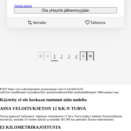
Tutustu autoon
Ota yhteyttä jälleenmyyjään
Vertaile
Tallenna
1
2
3
4
First Page
Previous page
Next page
Last Page
POST https://usc-webcomponents.toyota-europe.com/v1/car-filter/fi/fi?
carFilter=used&brand=toyota&uscEnv=production&sortOrder=published&brands=38&warranty=any
Käytetty ei ole koskaan tuntunut näin uudelta
AINA VELOITUKSETON 12 KK:N TURVA
Toyota Approved Vaihtoautot -ohjelman veloitukseton 12 kk:n Turva sisältyy kaikkiin Toyota-liikkeistä
myytäviin, enintään 10 vuoden ikäisiin ja enintään 185 000 km ajettuihin Toyota-vaihtoautoihin.
EI KILOMETRIRAJOITUSTA