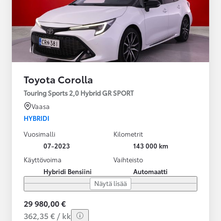
Toyota Corolla
Touring Sports 2,0 Hybrid GR SPORT
Vaasa
HYBRIDI
Vuosimalli
Kilometrit
07-2023
143 000 km
Käyttövoima
Vaihteisto
Hybridi Bensiini
Automaatti
Näytä lisää
29 980,00 €
362,35 € / kk