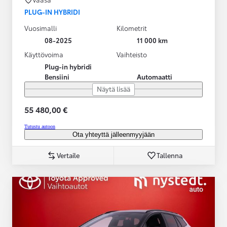
PLUG-IN HYBRIDI
Vuosimalli
Kilometrit
08-2025
11 000 km
Käyttövoima
Vaihteisto
Plug-in hybridi
Bensiini
Automaatti
Näytä lisää
55 480,00 €
Tutustu autoon
Ota yhteyttä jälleenmyyjään
Vertaile
Tallenna