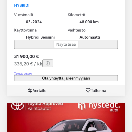
HYBRIDI
Vuosimalli
Kilometrit
03-2024
48 000 km
Käyttövoima
Vaihteisto
Hybridi Bensiini
Automaatti
Näytä lisää
31 900,00 €
336,20 € / kk
Tutustu autoon
Ota yhteyttä jälleenmyyjään
Vertaile
Tallenna