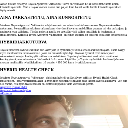
Auton hintaan sisältyvä Toyota Approved Vaihtoautot Turva on voimassa 12 kk hankintahetkestä ilman
kilometrirajoitusta. Voit siis ajaa vuoden aikana niin paljon kuin haluat vailla huolta kilometrirajoituksen
täyttymisestä.
AINA TARKASTETTU, AINA KUNNOSTETTU
Jokainen Toyota Approved Vaihtoautot -ohjelman auto on erikoiskoulutuksen saaneen Toyota-mekaanikon
tarkastama. Perusteellisen teknisen tarkastuksen yhteydessä havaitut mahdolliset puutteet tai viat on korjattu ja
tarvittavat osat vaihdettu. Tämän ansiosta autolla on edessään vielä paljon turvallisia ja huolettomia
ajokilometrejä. Kaikissa Toyota Approved Vaihtoautot -ohjelman autoissa on todistus teknisestä tarkastuksesta.
HYBRIDIAKKUTURVA
Toyota tunnetaan hybriditekniikan edelläkävijänä ja hybridien ylivoimaisena markkinajohtajana. Tämä näkyy
myös vaihtoautovalikoimassamme, jossa on runsaasti hybridejä. Toyotan hybridit ovat menestyneet
erinomaisesti autojen kestävyyttä mittaavissa vertailuissa. Toyota-hybridien akut ovat nekin osoittaneet
kestävyytensä ja toimivuutensa. Ne kestävät koko auton käyttöiän, ja Toyota myöntääkin huolto-ohjelmansa
mukaan huolletuille hybridiakuilleen 10 vuoden / 350 000 km:n hybridiakkuturvan.
HYBRID HEALTH CHECK
Jokainen Toyota Approved Vaihtoautot -ohjelman hybridi on läpikäynyt erillisen Hybrid Health Check -
tarkastuksen, jossa varmistetaan akun ja hybridijärjestelmän toimivuus sekä taataan hybridiakkuturva. Voit siis
olla varma, että hybridivaihtoautosi on luottokumppanisi vielä vuosienkin päästä.
Approved Turvan ehdot
Approved tarkastusohjelma
Akkuturva