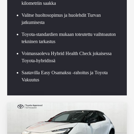
kilometriin saakka
Valitse huoltosopimus ja huolehdit Turvan
jatkumisesta
Toyota-standardien mukaan toteutettu vaihtoauton
tekninen tarkastus
Voimassaoleva Hybrid Health Check jokaisessa
Toyota-hybridissä
Saatavilla Easy Osamaksu -rahoitus ja Toyota
Vakuutus