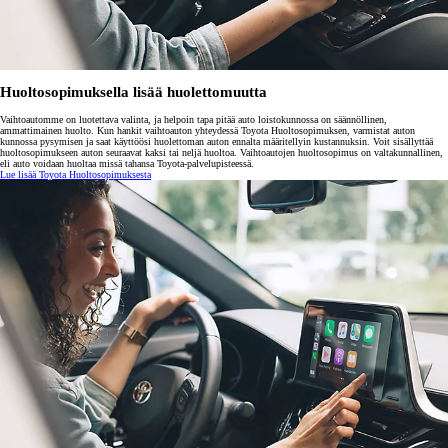
Huoltosopimuksella lisää huolettomuutta
Vaihtoautomme on luotettava valinta, ja helpoin tapa pitää auto loistokunnossa on säännöllinen,
ammattimainen huolto. Kun hankit vaihtoauton yhteydessä Toyota Huoltosopimuksen, varmistat auton
kunnossa pysymisen ja saat käyttöösi huolettoman auton ennalta määritellyin kustannuksin. Voit sisällyttää
huoltosopimukseen auton seuraavat kaksi tai neljä huoltoa. Vaihtoautojen huoltosopimus on valtakunnallinen,
eli auto voidaan huoltaa missä tahansa Toyota-palvelupisteessä.
Lue lisää Toyota Huoltosopimuksesta