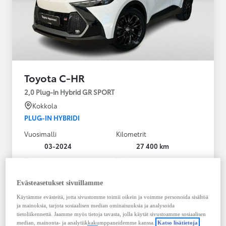
Toyota C-HR
2,0 Plug-in Hybrid GR SPORT
Kokkola
PLUG-IN HYBRIDI
Vuosimalli
Kilometrit
03-2024
27 400 km
Käyttövoima
Vaihteisto
Plug-in hybridi
Bensiini
Automaatti
Evästeasetukset sivuillamme
Näytä lisää
Käytämme evästeitä, jotta sivustomme toimii oikein ja voimme personoida sisältöä
ja mainoksia, tarjota sosiaalisen median ominaisuuksia ja analysoida
36 900,00 €
tietoliikennettä. Jaamme myös tietoja tavasta, jolla käytät sivustoamme sosiaalisen
median, mainonta- ja analytiikkakumppaneidemme kanssa.
Katso lisätietoja