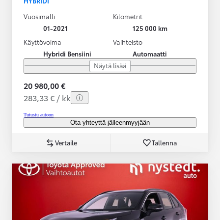
HYBRIDI
Vuosimalli
Kilometrit
01-2021
125 000 km
Käyttövoima
Vaihteisto
Hybridi Bensiini
Automaatti
Näytä lisää
20 980,00 €
283,33 € / kk
Tutustu autoon
Ota yhteyttä jälleenmyyjään
Vertaile
Tallenna