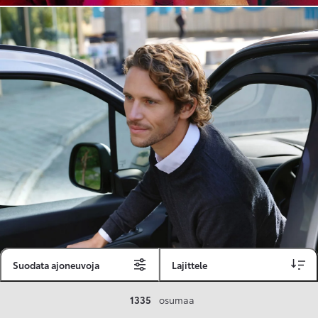
Suodata ajoneuvoja
Lajittele
Toyota Vakuutus
1335
osumaa
Toyota-asiakkaille räätälöity ja valmiiksi kilpailutettu Toyota Vakuutus on edullinen, monipuolinen ja kattava.
Se sisältää Täyskaskossa 80 %:n bonuksen ja voit hyödyntää liikennevakuutusbonuskertymäsi aina 80 %:iin