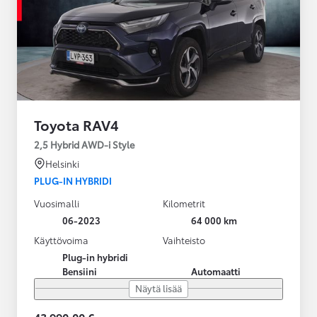
Toyota RAV4
2,5 Hybrid AWD-i Style
Helsinki
PLUG-IN HYBRIDI
Vuosimalli
Kilometrit
06-2023
64 000 km
Käyttövoima
Vaihteisto
Plug-in hybridi
Bensiini
Automaatti
Näytä lisää
43 990,00 €