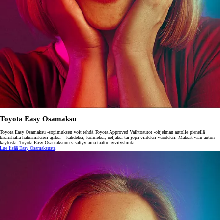
Toyota Easy Osamaksu
Toyota Easy Osamaksu -sopimuksen voit tehdä Toyota Approved Vaihtoautot -ohjelman autolle pienellä
käsirahalla haluamaksesi ajaksi – kahdeksi, kolmeksi, neljäksi tai jopa viideksi vuodeksi. Maksat vain auton
käytöstä. Toyota Easy Osamaksuun sisältyy aina taattu hyvityshinta.
Lue lisää Easy Osamaksusta