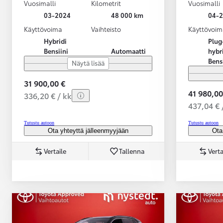
Vuosimalli
Kilometrit
Vuosimalli
03-2024
48 000 km
04-
Käyttövoima
Vaihteisto
Käyttövoim
Hybridi
Plug
Bensiini
Automaatti
hybr
Bens
Näytä lisää
31 900,00 €
41 980,00
336,20 € / kk
437,04 € 
Tutustu autoon
Tutustu autoon
Ota yhteyttä jälleenmyyjään
Ota
Vertaile
Tallenna
Verta