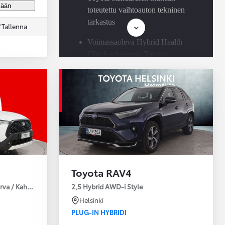
jään
toteutettu vaihtoauton tekninen
tarkastus
Tallenna
Voimassaoleva Hybrid Health
Check jokaisessa Toyota-
hybridissä
Saatavilla Easy Osamaksu -
rahoitus ja Toyota Vakuutus
Toyota RAV4
urva / Kahdet Renkaat / Huoltokirja / Moottorinlämmitin!
2,5 Hybrid AWD-i Style
Helsinki
PLUG-IN HYBRIDI