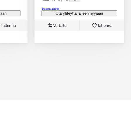
Tutustu autoon
jään
Ota yhteyttä jälleenmyyjään
Tallenna
Vertaile
Tallenna