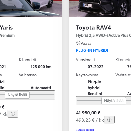
Yaris
Toyota RAV4
 Premium
Hybrid 2,5 AWD-i Active Plus 
Vaasa
PLUG-IN HYBRIDI
Kilometrit
Vuosimalli
Kilometr
021
125 000 km
07-2022
7
a
Vaihteisto
Käyttövoima
Vaihteis
idi
Plug-in
iini
Automaatti
hybridi
Bensiini
A
Näytä lisää
Näytä lisää
 €
41 980,00 €
/ kk
493,23 € / kk
Tutustu autoon