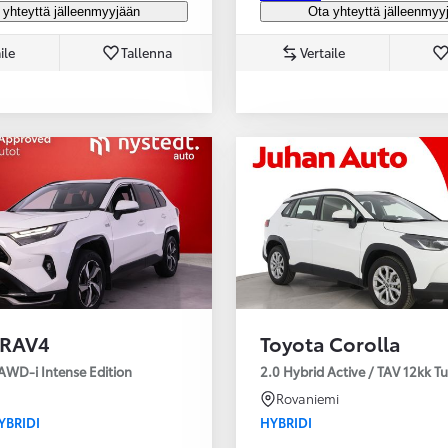
 yhteyttä jälleenmyyjään
Ota yhteyttä jälleenmyy
ile
Tallenna
Vertaile
 RAV4
Toyota Corolla
AWD-i Intense Edition
2.0 Hybrid Active / TAV 12kk T
Rovaniemi
YBRIDI
HYBRIDI