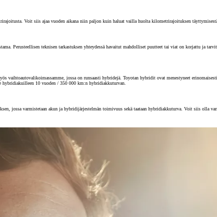
joitusta. Voit siis ajaa vuoden aikana niin paljon kuin haluat vailla huolta kilometrirajoituksen täyttymisest
 Perusteellisen teknisen tarkastuksen yhteydessä havaitut mahdolliset puutteet tai viat on korjattu ja tarvitta
s vaihtoautovalikoimassamme, jossa on runsaasti hybridejä. Toyotan hybridit ovat menestyneet erinomaisesti au
e hybridiakuilleen 10 vuoden / 350 000 km:n hybridiakkuturvan.
sen, jossa varmistetaan akun ja hybridijärjestelmän toimivuus sekä taataan hybridiakkuturva. Voit siis olla va