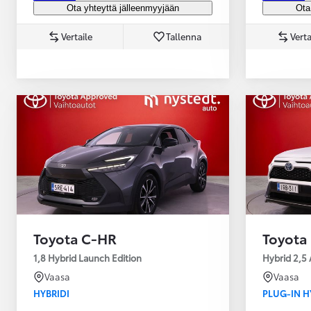
Ota yhteyttä jälleenmyyjään
Ota
Vertaile
Tallenna
Verta
Yaris Cross
HYBRIDI
Tulossa pian
Toyota C-HR
Toyota
1,8 Hybrid Launch Edition
Hybrid 2,5 
Vaasa
Vaasa
HYBRIDI
PLUG-IN H