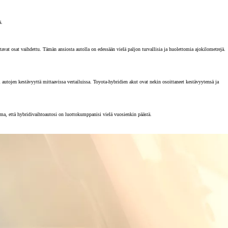
ä.
vat osat vaihdettu. Tämän ansiosta autolla on edessään vielä paljon turvallisia ja huolettomia ajokilometrejä.
tojen kestävyyttä mittaavissa vertailuissa. Toyota-hybridien akut ovat nekin osoittaneet kestävyytensä ja
rma, että hybridivaihtoautosi on luottokumppanisi vielä vuosienkin päästä.