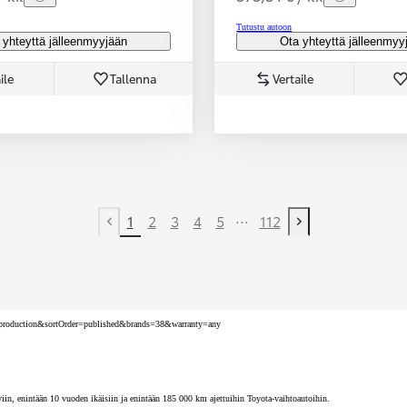
Tutustu autoon
 yhteyttä jälleenmyyjään
Ota yhteyttä jälleenmyy
ile
Tallenna
Vertaile
...
1
2
3
4
5
112
Previous page
Next page
nv=production&sortOrder=published&brands=38&warranty=any
iin, enintään 10 vuoden ikäisiin ja enintään 185 000 km ajettuihin Toyota-vaihtoautoihin.