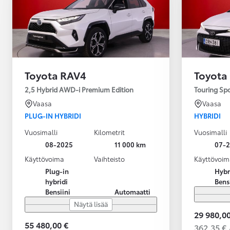
Toyota RAV4
Toyota
2,5 Hybrid AWD-i Premium Edition
Touring Sp
Vaasa
Vaasa
PLUG-IN HYBRIDI
HYBRIDI
Vuosimalli
Kilometrit
Vuosimalli
08-2025
11 000 km
07-
Käyttövoima
Vaihteisto
Käyttövoim
Plug-in
Hybr
hybridi
Bens
Bensiini
Automaatti
Näytä lisää
29 980,00
55 480,00 €
362,35 € 