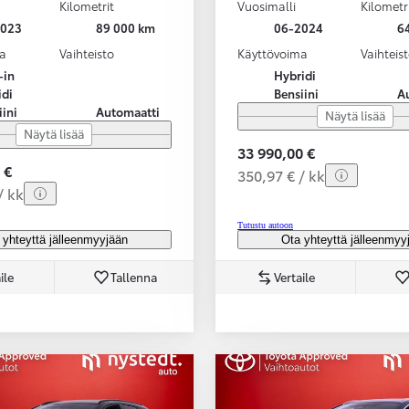
Kilometrit
Vuosimalli
Kilometr
2023
89 000 km
06-2024
6
a
Vaihteisto
Käyttövoima
Vaihteis
-in
Hybridi
idi
Bensiini
A
iini
Automaatti
Näytä lisää
Näytä lisää
33 990,00 €
 €
350,97 € / kk
/ kk
Tutustu autoon
 yhteyttä jälleenmyyjään
Ota yhteyttä jälleenmyy
ile
Tallenna
Vertaile