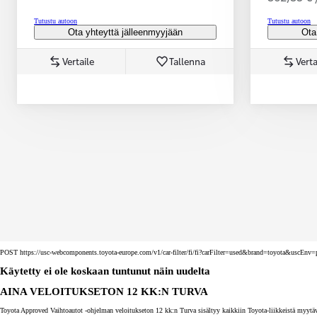
Tutustu autoon
Tutustu autoon
Ota yhteyttä jälleenmyyjään
Ota
Vertaile
Tallenna
Verta
Corolla Touring Sports
HYBRIDI
POST https://usc-webcomponents.toyota-europe.com/v1/car-filter/fi/fi?carFilter=used&brand=toyota&uscE
Käytetty ei ole koskaan tuntunut näin uudelta
AINA VELOITUKSETON 12 KK:N TURVA
Toyota Approved Vaihtoautot -ohjelman veloitukseton 12 kk:n Turva sisältyy kaikkiin Toyota-liikkeistä myytäv