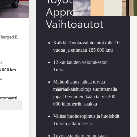
Approved
Vaihtoautot
Charged Edition
Kaikki Toyota-vaihtoautot (alle 10
vuotta ja enintään 185 000 km)
it
12 kuukauden veloitukseton
6 000 km
Turva
to
Mahdollisuus jatkaa turvaa
määräaikaishuoltoja suorittamalla
jopa 10 vuoden ikään tai yli 200
utomaatti
000 kilometriin saakka
Valitse huoltosopimus ja huolehdit
Turvan jatkumisesta
Toyota-standardien mukaan