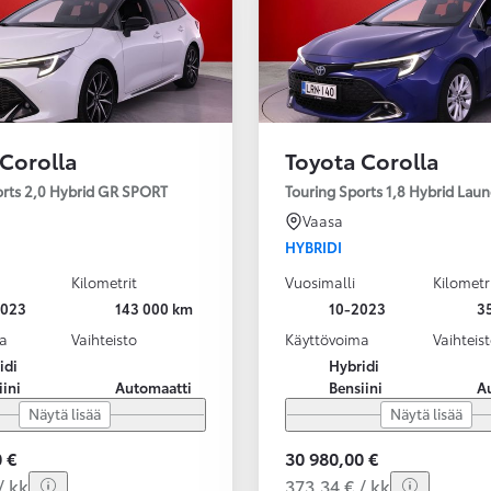
 Corolla
Toyota Corolla
orts 2,0 Hybrid GR SPORT
Touring Sports 1,8 Hybrid Laun
Vaasa
HYBRIDI
Kilometrit
Vuosimalli
Kilometr
2023
143 000 km
10-2023
3
a
Vaihteisto
Käyttövoima
Vaihteis
idi
Hybridi
iini
Automaatti
Bensiini
A
Näytä lisää
Näytä lisää
 €
30 980,00 €
/ kk
373,34 € / kk