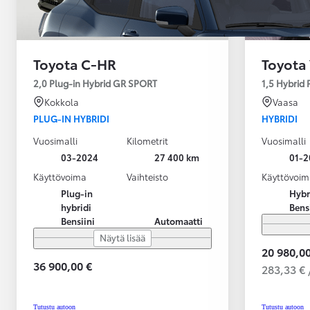
Toyota C-HR
Toyota 
2,0 Plug-in Hybrid GR SPORT
1,5 Hybrid
Kokkola
Vaasa
PLUG-IN HYBRIDI
HYBRIDI
Vuosimalli
Kilometrit
Vuosimalli
03-2024
27 400 km
01-2
Käyttövoima
Vaihteisto
Käyttövoim
Plug-in
Hybr
hybridi
Bens
Bensiini
Automaatti
Näytä lisää
20 980,00
36 900,00 €
283,33 € 
Alkaen
tai kuukausierä
Tutustu autoon
Tutustu autoon