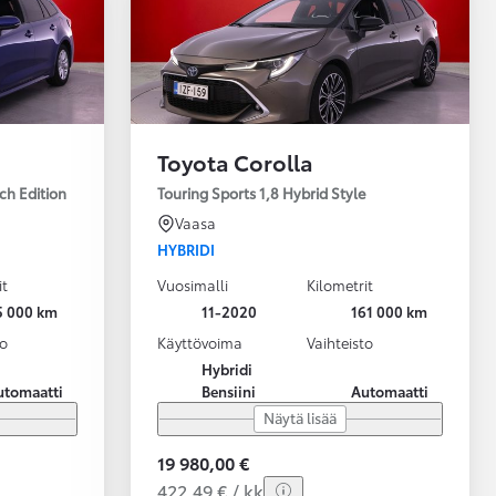
Toyota Corolla
ch Edition
Touring Sports 1,8 Hybrid Style
Vaasa
HYBRIDI
it
Vuosimalli
Kilometrit
5 000 km
11-2020
161 000 km
to
Käyttövoima
Vaihteisto
Hybridi
utomaatti
Bensiini
Automaatti
Näytä lisää
19 980,00 €
422,49 € / kk