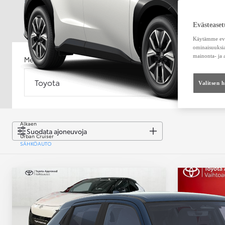
Evästeaset
Käytämme eväs
ominaisuuksia
mainonta- ja
Merkki
Malli
Toyota
Malli
Valitsen 
Alkaen
Suodata ajoneuvoja
Urban Cruiser
SÄHKÖAUTO