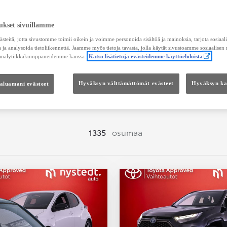
Hae vaihtoautoja
ukset sivuillamme
teitä, jotta sivustomme toimii oikein ja voimme personoida sisältöä ja mainoksia, tarjota sosiaa
 ja analysoida tietoliikennettä. Jaamme myös tietoja tavasta, jolla käytät sivustoamme sosiaalisen
 analytiikkakumppaneidemme kanssa.
Katso lisätietoja evästeidemme käyttöehdoista
Hinta
Kokonaishinta
haluamani evästeet
Hyväksyn välttämättömät evästeet
Hyväksyn kai
1335
osumaa