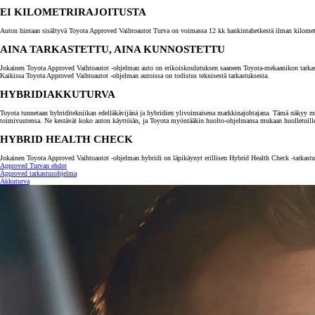
EI KILOMETRIRAJOITUSTA
Auton hintaan sisältyvä Toyota Approved Vaihtoautot Turva on voimassa 12 kk hankintahetkestä ilman kilometrira
AINA TARKASTETTU, AINA KUNNOSTETTU
Jokainen Toyota Approved Vaihtoautot -ohjelman auto on erikoiskoulutuksen saaneen Toyota-mekaanikon tarkastama.
Kaikissa Toyota Approved Vaihtoautot -ohjelman autoissa on todistus teknisestä tarkastuksesta.
HYBRIDIAKKUTURVA
Toyota tunnetaan hybriditekniikan edelläkävijänä ja hybridien ylivoimaisena markkinajohtajana. Tämä näkyy myö
toimivuutensa. Ne kestävät koko auton käyttöiän, ja Toyota myöntääkin huolto-ohjelmansa mukaan huolletuill
HYBRID HEALTH CHECK
Jokainen Toyota Approved Vaihtoautot -ohjelman hybridi on läpikäynyt erillisen Hybrid Health Check -tarkastuk
Approved Turvan ehdot
Alkaen
Approved tarkastusohjelma
tai kuukausierä
Akkuturva
RAV4
LADATTAVA HYBRIDI