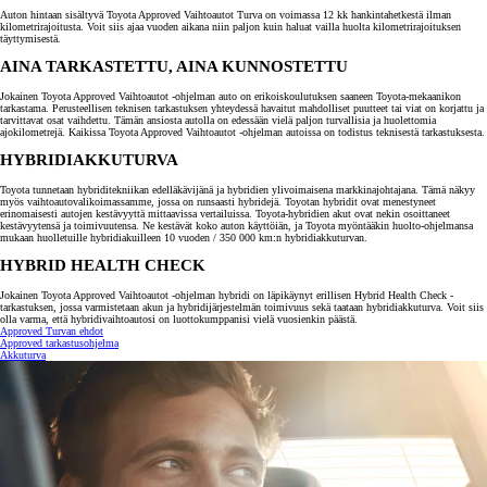
Auton hintaan sisältyvä Toyota Approved Vaihtoautot Turva on voimassa 12 kk hankintahetkestä ilman
kilometrirajoitusta. Voit siis ajaa vuoden aikana niin paljon kuin haluat vailla huolta kilometrirajoituksen
täyttymisestä.
AINA TARKASTETTU, AINA KUNNOSTETTU
Jokainen Toyota Approved Vaihtoautot -ohjelman auto on erikoiskoulutuksen saaneen Toyota-mekaanikon
tarkastama. Perusteellisen teknisen tarkastuksen yhteydessä havaitut mahdolliset puutteet tai viat on korjattu ja
tarvittavat osat vaihdettu. Tämän ansiosta autolla on edessään vielä paljon turvallisia ja huolettomia
ajokilometrejä. Kaikissa Toyota Approved Vaihtoautot -ohjelman autoissa on todistus teknisestä tarkastuksesta.
HYBRIDIAKKUTURVA
Toyota tunnetaan hybriditekniikan edelläkävijänä ja hybridien ylivoimaisena markkinajohtajana. Tämä näkyy
myös vaihtoautovalikoimassamme, jossa on runsaasti hybridejä. Toyotan hybridit ovat menestyneet
erinomaisesti autojen kestävyyttä mittaavissa vertailuissa. Toyota-hybridien akut ovat nekin osoittaneet
kestävyytensä ja toimivuutensa. Ne kestävät koko auton käyttöiän, ja Toyota myöntääkin huolto-ohjelmansa
mukaan huolletuille hybridiakuilleen 10 vuoden / 350 000 km:n hybridiakkuturvan.
HYBRID HEALTH CHECK
Jokainen Toyota Approved Vaihtoautot -ohjelman hybridi on läpikäynyt erillisen Hybrid Health Check -
tarkastuksen, jossa varmistetaan akun ja hybridijärjestelmän toimivuus sekä taataan hybridiakkuturva. Voit siis
olla varma, että hybridivaihtoautosi on luottokumppanisi vielä vuosienkin päästä.
Approved Turvan ehdot
Approved tarkastusohjelma
Akkuturva