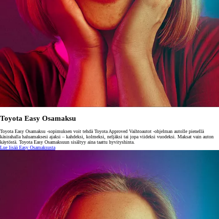
Toyota Easy Osamaksu
Toyota Easy Osamaksu -sopimuksen voit tehdä Toyota Approved Vaihtoautot -ohjelman autolle pienellä
käsirahalla haluamaksesi ajaksi – kahdeksi, kolmeksi, neljäksi tai jopa viideksi vuodeksi. Maksat vain auton
käytöstä. Toyota Easy Osamaksuun sisältyy aina taattu hyvityshinta.
Lue lisää Easy Osamaksusta