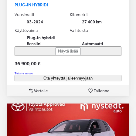
PLUG-IN HYBRIDI
Vuosimalli
Kilometrit
03-2024
27 400 km
Käyttövoima
Vaihteisto
Plug-in hybridi
Bensiini
Automaatti
Näytä lisää
36 900,00 €
Tutustu autoon
Ota yhteyttä jälleenmyyjään
Vertaile
Tallenna