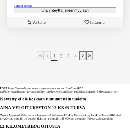
Tutustu autoon
Ota yhteyttä jälleenmyyjään
Vertaile
Tallenna
1
2
3
4
First Page
Previous page
Next page
Last Page
POST https://usc-webcomponents.toyota-europe.com/v1/car-filter/fi/fi?
carFilter=used&brand=toyota&uscEnv=production&sortOrder=published&brands=38&warranty=any
Käytetty ei ole koskaan tuntunut näin uudelta
AINA VELOITUKSETON 12 KK:N TURVA
Toyota Approved Vaihtoautot -ohjelman veloitukseton 12 kk:n Turva sisältyy kaikkiin Toyota-liikkeistä
myytäviin, enintään 10 vuoden ikäisiin ja enintään 185 000 km ajettuihin Toyota-vaihtoautoihin.
EI KILOMETRIRAJOITUSTA