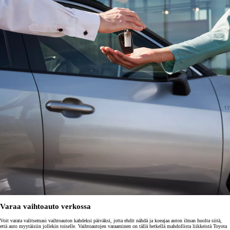
Varaa vaihtoauto verkossa
Voit varata valitsemasi vaihtoauton kahdeksi päiväksi, jotta ehdit nähdä ja koeajaa auton ilman huolta siitä,
että auto myytäisiin jollekin toiselle. Vaihtoautojen varaaminen on tällä hetkellä mahdollista liikkeistä Toyota