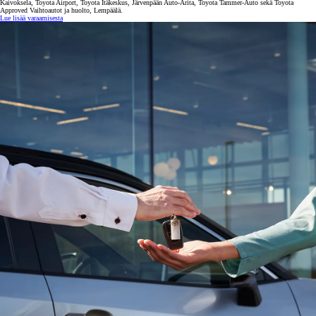
Kaivoksela, Toyota Airport, Toyota Itäkeskus, Järvenpään Auto-Arita, Toyota Tammer-Auto sekä Toyota
Approved Vaihtoautot ja huolto, Lempäälä.
Lue lisää varaamisesta