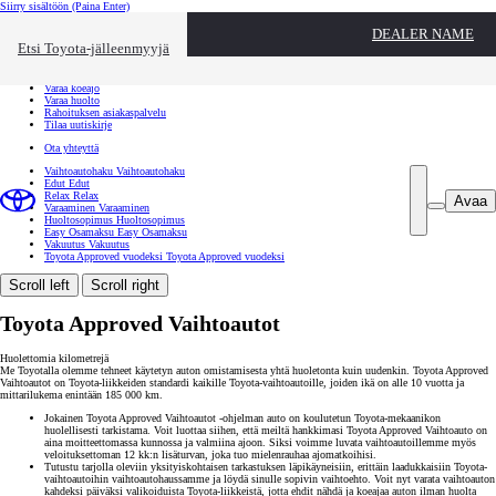
Siirry sisältöön
(Paina Enter)
Ota yhteyttä
DEALER NAME
Sulje
Etsi Toyota-jälleenmyyjä
Toyota palvelee
Etsi jälleenmyyjä
Varaa koeajo
Varaa huolto
Rahoituksen asiakaspalvelu
Tilaa uutiskirje
Ota yhteyttä
Vaihtoautohaku
Vaihtoautohaku
Edut
Edut
Relax
Relax
Avaa
Varaaminen
Varaaminen
Huoltosopimus
Huoltosopimus
Easy Osamaksu
Easy Osamaksu
Vakuutus
Vakuutus
Toyota Approved vuodeksi
Toyota Approved vuodeksi
Scroll left
Scroll right
Toyota Approved Vaihtoautot
Huolettomia kilometrejä
Me Toyotalla olemme tehneet käytetyn auton omistamisesta yhtä huoletonta kuin uudenkin. Toyota Approved
Vaihtoautot on Toyota-liikkeiden standardi kaikille Toyota-vaihtoautoille, joiden ikä on alle 10 vuotta ja
mittarilukema enintään 185 000 km.
Jokainen Toyota Approved Vaihtoautot -ohjelman auto on koulutetun Toyota-mekaanikon
huolellisesti tarkistama. Voit luottaa siihen, että meiltä hankkimasi Toyota Approved Vaihtoauto on
aina moitteettomassa kunnossa ja valmiina ajoon. Siksi voimme luvata vaihtoautoillemme myös
veloituksettoman 12 kk:n lisäturvan, joka tuo mielenrauhaa ajomatkoihisi.
Tutustu tarjolla oleviin yksityiskohtaisen tarkastuksen läpikäyneisiin, erittäin laadukkaisiin Toyota-
vaihtoautoihin vaihtoautohaussamme ja löydä sinulle sopivin vaihtoehto. Voit nyt varata vaihtoauton
kahdeksi päiväksi valikoiduista Toyota-liikkeistä, jotta ehdit nähdä ja koeajaa auton ilman huolta