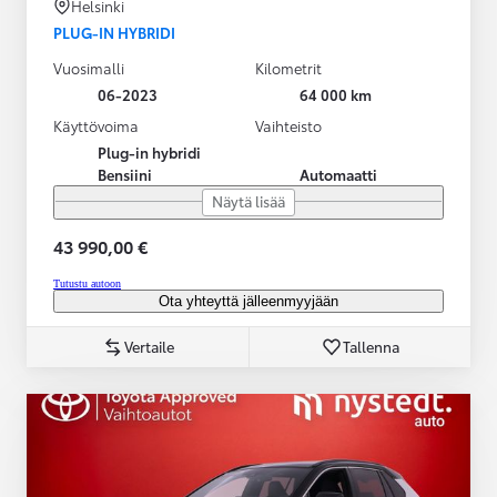
Helsinki
PLUG-IN HYBRIDI
Vuosimalli
Kilometrit
06-2023
64 000 km
Käyttövoima
Vaihteisto
Plug-in hybridi
Bensiini
Automaatti
Näytä lisää
43 990,00 €
Tutustu autoon
Ota yhteyttä jälleenmyyjään
Vertaile
Tallenna