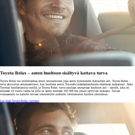
Toyota Relax – auton huoltoon sisältyvä kattava turva
Toyota Relax tuo mielenrauhaa auton omistamiseen jopa auton kymmeneen ikävuoteen asti. Toyota Relax -
turva aktivoituu automaattisesti, kun huollatat autosi Toyotalla määräaikaishuolto-ohjelman mukaisesti. Jatka
Toyotasi huollattamista meillä, ja Toyota Relax -turva uusitaan seuraavaan huoltoon asti – autolle, joka on
enintään 10 vuotta vanha tai jolla on ajettu enintään 185 000 km (ensin täyttyvän mukaan). Turvan
voimaantulo on kaikille turvaan oikeutetuille malleille veloitukseton huollon yhteydessä.
Lue lisää Toyota Relax -turvasta