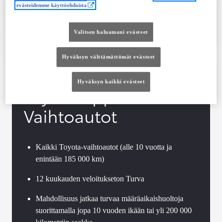
evästeidemme käyttöehdoista
Tutustu autoon
Ota yhteyttä jälleenmyyjään
Valitsen haluamani evästeet
Vertaile
Tallenna
Hyväksyn välttämättömät evästeet
Hyväksyn kaikki evästeet
Toyota Approved
Vaihtoautot
Kaikki Toyota-vaihtoautot (alle 10 vuotta ja
enintään 185 000 km)
12 kuukauden veloitukseton Turva
Mahdollisuus jatkaa turvaa määräaikaishuoltoja
suorittamalla jopa 10 vuoden ikään tai yli 200 000