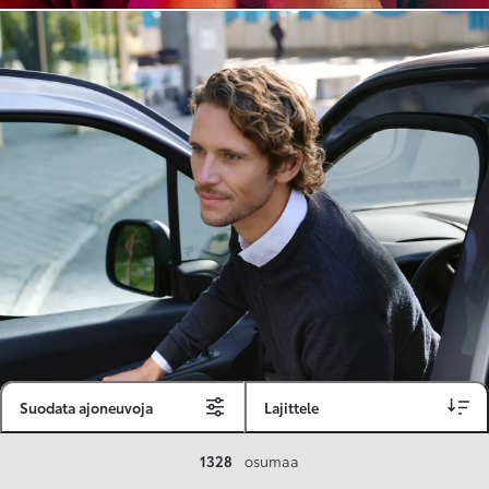
Suodata ajoneuvoja
Lajittele
Toyota Vakuutus
1328
osumaa
Toyota-asiakkaille räätälöity ja valmiiksi kilpailutettu Toyota Vakuutus on edullinen, monipuolinen ja kattava.
Se sisältää Täyskaskossa 80 %:n bonuksen ja voit hyödyntää liikennevakuutusbonuskertymäsi aina 80 %:iin