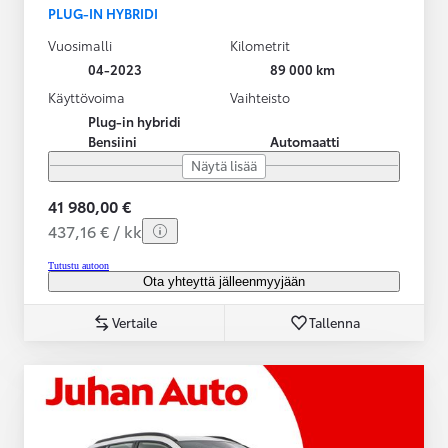
PLUG-IN HYBRIDI
Vuosimalli
Kilometrit
04-2023
89 000 km
Käyttövoima
Vaihteisto
Plug-in hybridi
Bensiini
Automaatti
Näytä lisää
41 980,00 €
437,16 € / kk
Tutustu autoon
Ota yhteyttä jälleenmyyjään
Vertaile
Tallenna