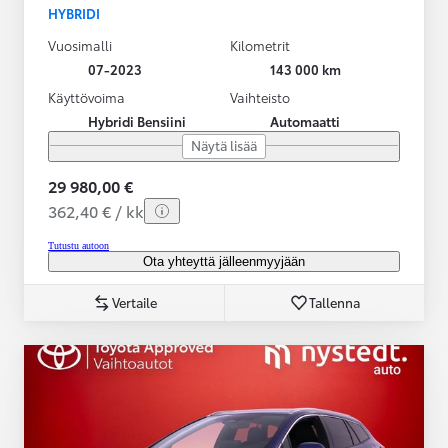
HYBRIDI
Vuosimalli
Kilometrit
07-2023
143 000 km
Käyttövoima
Vaihteisto
Hybridi Bensiini
Automaatti
Näytä lisää
29 980,00 €
362,40 € / kk
Tutustu autoon
Ota yhteyttä jälleenmyyjään
Vertaile
Tallenna