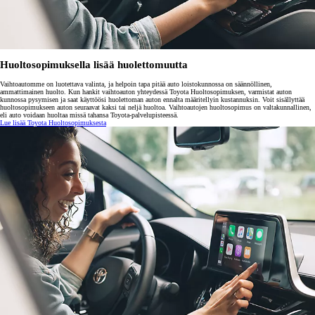
Huoltosopimuksella lisää huolettomuutta
Vaihtoautomme on luotettava valinta, ja helpoin tapa pitää auto loistokunnossa on säännöllinen,
ammattimainen huolto. Kun hankit vaihtoauton yhteydessä Toyota Huoltosopimuksen, varmistat auton
kunnossa pysymisen ja saat käyttöösi huolettoman auton ennalta määritellyin kustannuksin. Voit sisällyttää
huoltosopimukseen auton seuraavat kaksi tai neljä huoltoa. Vaihtoautojen huoltosopimus on valtakunnallinen,
eli auto voidaan huoltaa missä tahansa Toyota-palvelupisteessä.
Lue lisää Toyota Huoltosopimuksesta