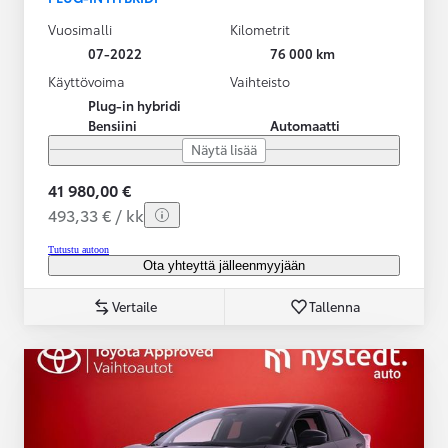
Vuosimalli
Kilometrit
07-2022
76 000 km
Käyttövoima
Vaihteisto
Plug-in hybridi
Bensiini
Automaatti
Näytä lisää
41 980,00 €
493,33 € / kk
Tutustu autoon
Ota yhteyttä jälleenmyyjään
Vertaile
Tallenna