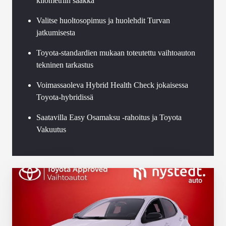
kilometriin saakka
Valitse huoltosopimus ja huolehdit Turvan
jatkumisesta
Toyota-standardien mukaan toteutettu vaihtoauton
tekninen tarkastus
Voimassaoleva Hybrid Health Check jokaisessa
Toyota-hybridissä
Saatavilla Easy Osamaksu -rahoitus ja Toyota
Vakuutus