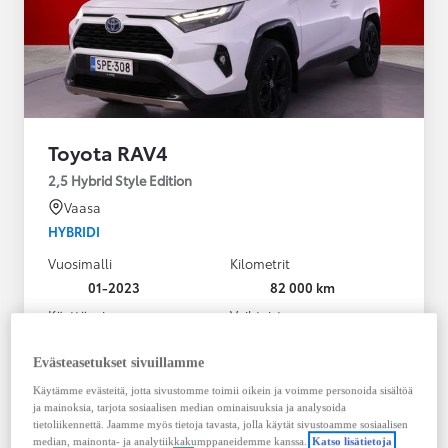
Toyota RAV4
2,5 Hybrid Style Edition
Vaasa
HYBRIDI
Vuosimalli
Kilometrit
01-2023
82 000 km
Käyttövoima
Vaihteisto
Hybridi Bensiini
Automaatti
Näytä lisää
Evästeasetukset sivuillamme
Käytämme evästeitä, jotta sivustomme toimii oikein ja voimme personoida sisältöä
38 900,00 €
ja mainoksia, tarjota sosiaalisen median ominaisuuksia ja analysoida
495,30 € / kk
tietoliikennettä. Jaamme myös tietoja tavasta, jolla käytät sivustoamme sosiaalisen
median, mainonta- ja analytiikkakumppaneidemme kanssa.
Katso lisätietoja