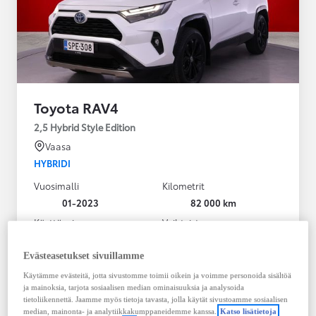
Toyota RAV4
2,5 Hybrid Style Edition
Vaasa
HYBRIDI
Vuosimalli
Kilometrit
01-2023
82 000 km
Käyttövoima
Vaihteisto
Hybridi Bensiini
Automaatti
Näytä lisää
Evästeasetukset sivuillamme
Käytämme evästeitä, jotta sivustomme toimii oikein ja voimme personoida sisältöä
38 900,00 €
ja mainoksia, tarjota sosiaalisen median ominaisuuksia ja analysoida
495,30 € / kk
tietoliikennettä. Jaamme myös tietoja tavasta, jolla käytät sivustoamme sosiaalisen
median, mainonta- ja analytiikkakumppaneidemme kanssa.
Katso lisätietoja