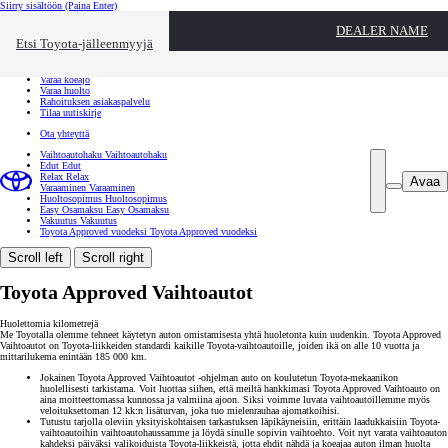
Siirry sisältöön
(Paina Enter)
Ota yhteyttä
DEALER NAME
Sulje
Etsi Toyota-jälleenmyyjä
Toyota palvelee
Etsi jälleenmyyjä
Varaa koeajo
Varaa huolto
Rahoituksen asiakaspalvelu
Tilaa uutiskirje
Ota yhteyttä
Vaihtoautohaku
Vaihtoautohaku
Edut
Edut
Relax
Relax
Avaa
Varaaminen
Varaaminen
Huoltosopimus
Huoltosopimus
Easy Osamaksu
Easy Osamaksu
Vakuutus
Vakuutus
Toyota Approved vuodeksi
Toyota Approved vuodeksi
Scroll left
Scroll right
Toyota Approved Vaihtoautot
Huolettomia kilometrejä
Me Toyotalla olemme tehneet käytetyn auton omistamisesta yhtä huoletonta kuin uudenkin. Toyota Approved
Vaihtoautot on Toyota-liikkeiden standardi kaikille Toyota-vaihtoautoille, joiden ikä on alle 10 vuotta ja
mittarilukema enintään 185 000 km.
Jokainen Toyota Approved Vaihtoautot -ohjelman auto on koulutetun Toyota-mekaanikon
huolellisesti tarkistama. Voit luottaa siihen, että meiltä hankkimasi Toyota Approved Vaihtoauto on
aina moitteettomassa kunnossa ja valmiina ajoon. Siksi voimme luvata vaihtoautoillemme myös
veloituksettoman 12 kk:n lisäturvan, joka tuo mielenrauhaa ajomatkoihisi.
Tutustu tarjolla oleviin yksityiskohtaisen tarkastuksen läpikäyneisiin, erittäin laadukkaisiin Toyota-
vaihtoautoihin vaihtoautohaussamme ja löydä sinulle sopivin vaihtoehto. Voit nyt varata vaihtoauton
kahdeksi päiväksi valikoiduista Toyota-liikkeistä, jotta ehdit nähdä ja koeajaa auton ilman huolta