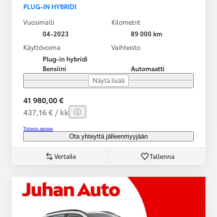
PLUG-IN HYBRIDI
Vuosimalli
Kilometrit
04-2023
89 000 km
Käyttövoima
Vaihteisto
Plug-in hybridi
Bensiini
Automaatti
Näytä lisää
41 980,00 €
437,16 € / kk
Tutustu autoon
Ota yhteyttä jälleenmyyjään
Vertaile
Tallenna