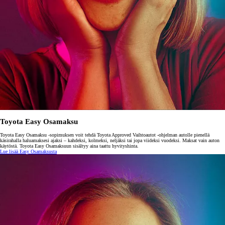
Toyota Easy Osamaksu
Toyota Easy Osamaksu -sopimuksen voit tehdä Toyota Approved Vaihtoautot -ohjelman autolle pienellä
käsirahalla haluamaksesi ajaksi – kahdeksi, kolmeksi, neljäksi tai jopa viideksi vuodeksi. Maksat vain auton
käytöstä. Toyota Easy Osamaksuun sisältyy aina taattu hyvityshinta.
Lue lisää Easy Osamaksusta