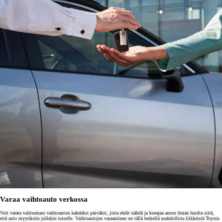
Varaa vaihtoauto verkossa
Voit varata valitsemasi vaihtoauton kahdeksi päiväksi, jotta ehdit nähdä ja koeajaa auton ilman huolta siitä,
että auto myytäisiin jollekin toiselle. Vaihtoautojen varaaminen on tällä hetkellä mahdollista liikkeistä Toyota