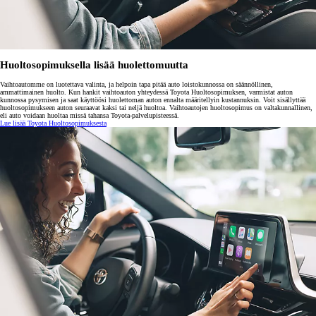
Huoltosopimuksella lisää huolettomuutta
Vaihtoautomme on luotettava valinta, ja helpoin tapa pitää auto loistokunnossa on säännöllinen,
ammattimainen huolto. Kun hankit vaihtoauton yhteydessä Toyota Huoltosopimuksen, varmistat auton
kunnossa pysymisen ja saat käyttöösi huolettoman auton ennalta määritellyin kustannuksin. Voit sisällyttää
huoltosopimukseen auton seuraavat kaksi tai neljä huoltoa. Vaihtoautojen huoltosopimus on valtakunnallinen,
eli auto voidaan huoltaa missä tahansa Toyota-palvelupisteessä.
Lue lisää Toyota Huoltosopimuksesta