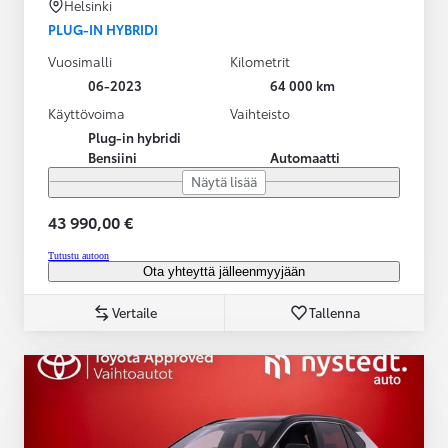
Helsinki
PLUG-IN HYBRIDI
Vuosimalli
Kilometrit
06-2023
64 000 km
Käyttövoima
Vaihteisto
Plug-in hybridi
Bensiini
Automaatti
Näytä lisää
43 990,00 €
Tutustu autoon
Ota yhteyttä jälleenmyyjään
Vertaile
Tallenna