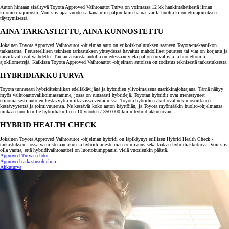
Auton hintaan sisältyvä Toyota Approved Vaihtoautot Turva on voimassa 12 kk hankintahetkestä ilman
kilometrirajoitusta. Voit siis ajaa vuoden aikana niin paljon kuin haluat vailla huolta kilometrirajoituksen
täyttymisestä.
AINA TARKASTETTU, AINA KUNNOSTETTU
Jokainen Toyota Approved Vaihtoautot -ohjelman auto on erikoiskoulutuksen saaneen Toyota-mekaanikon
tarkastama. Perusteellisen teknisen tarkastuksen yhteydessä havaitut mahdolliset puutteet tai viat on korjattu ja
tarvittavat osat vaihdettu. Tämän ansiosta autolla on edessään vielä paljon turvallisia ja huolettomia
ajokilometrejä. Kaikissa Toyota Approved Vaihtoautot -ohjelman autoissa on todistus teknisestä tarkastuksesta.
HYBRIDIAKKUTURVA
Toyota tunnetaan hybriditekniikan edelläkävijänä ja hybridien ylivoimaisena markkinajohtajana. Tämä näkyy
myös vaihtoautovalikoimassamme, jossa on runsaasti hybridejä. Toyotan hybridit ovat menestyneet
erinomaisesti autojen kestävyyttä mittaavissa vertailuissa. Toyota-hybridien akut ovat nekin osoittaneet
kestävyytensä ja toimivuutensa. Ne kestävät koko auton käyttöiän, ja Toyota myöntääkin huolto-ohjelmansa
mukaan huolletuille hybridiakuilleen 10 vuoden / 350 000 km:n hybridiakkuturvan.
HYBRID HEALTH CHECK
Jokainen Toyota Approved Vaihtoautot -ohjelman hybridi on läpikäynyt erillisen Hybrid Health Check -
tarkastuksen, jossa varmistetaan akun ja hybridijärjestelmän toimivuus sekä taataan hybridiakkuturva. Voit siis
olla varma, että hybridivaihtoautosi on luottokumppanisi vielä vuosienkin päästä.
Approved Turvan ehdot
Approved tarkastusohjelma
Akkuturva