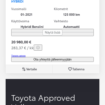
HYBRIDI
Vuosimalli
Kilometrit
01-2021
125 000 km
Käyttövoima
Vaihteisto
Hybridi Bensiini
Automaatti
Näytä lisää
20 980,00 €
283,37 € / kk
Tutustu autoon
Ota yhteyttä jälleenmyyjään
Vertaile
Tallenna
Toyota Approved