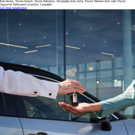
Kaivoksela, Toyota Airport, Toyota Itäkeskus, Järvenpään Auto-Arita, Toyota Tammer-Auto sekä Toyota
Approved Vaihtoautot ja huolto, Lempäälä.
Lue lisää varaamisesta