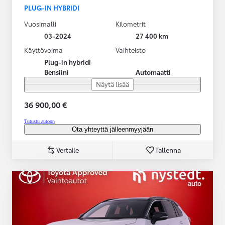
PLUG-IN HYBRIDI
Vuosimalli
Kilometrit
03-2024
27 400 km
Käyttövoima
Vaihteisto
Plug-in hybridi
Bensiini
Automaatti
Näytä lisää
36 900,00 €
Tutustu autoon
Ota yhteyttä jälleenmyyjään
Vertaile
Tallenna