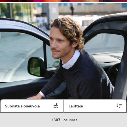
Suodata ajoneuvoja
Lajittele
Toyota Vakuutus
1307
osumaa
Toyota-asiakkaille räätälöity ja valmiiksi kilpailutettu Toyota Vakuutus on edullinen, monipuolinen ja kattava.
Se sisältää Täyskaskossa 80 %:n bonuksen ja voit hyödyntää liikennevakuutusbonuskertymäsi aina 80 %:iin