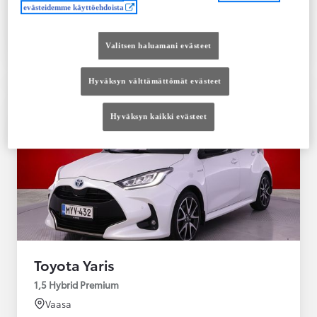
evästeidemme käyttöehdoista
Tutustu autoon
Ota yhteyttä jälleenmyyjään
Valitsen haluamani evästeet
Vertaile
Tallenna
Hyväksyn välttämättömät evästeet
Hyväksyn kaikki evästeet
Toyota Yaris
1,5 Hybrid Premium
Vaasa