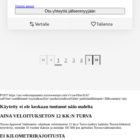
Tutustu autoon
Ota yhteyttä jälleenmyyjään
Vertaile
Tallenna
1
2
3
4
First Page
Previous page
Next page
Last Page
POST https://usc-webcomponents.toyota-europe.com/v1/car-filter/fi/fi?
carFilter=used&brand=toyota&uscEnv=production&sortOrder=published&brands=38&warranty=any
Käytetty ei ole koskaan tuntunut näin uudelta
AINA VELOITUKSETON 12 KK:N TURVA
Toyota Approved Vaihtoautot -ohjelman veloitukseton 12 kk:n Turva sisältyy kaikkiin Toyota-liikkeistä
myytäviin, enintään 10 vuoden ikäisiin ja enintään 185 000 km ajettuihin Toyota-vaihtoautoihin.
EI KILOMETRIRAJOITUSTA