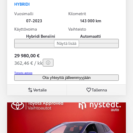
HYBRIDI
Vuosimalli
Kilometrit
07-2023
143 000 km
Käyttövoima
Vaihteisto
Hybridi Bensiini
Automaatti
Näytä lisää
29 980,00 €
362,46 € / kk
Tutustu autoon
Ota yhteyttä jälleenmyyjään
Vertaile
Tallenna