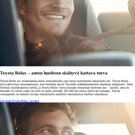
Toyota Relax – auton huoltoon sisältyvä kattava turva
Toyota Relax tuo mielenrauhaa auton omistamiseen jopa auton kymmeneen ikävuoteen asti. Toyota Relax -
turva aktivoituu automaattisesti, kun huollatat autosi Toyotalla määräaikaishuolto-ohjelman mukaisesti. Jatka
Toyotasi huollattamista meillä, ja Toyota Relax -turva uusitaan seuraavaan huoltoon asti – autolle, joka on
enintään 10 vuotta vanha tai jolla on ajettu enintään 185 000 km (ensin täyttyvän mukaan). Turvan
voimaantulo on kaikille turvaan oikeutetuille malleille veloitukseton huollon yhteydessä.
Lue lisää Toyota Relax -turvasta