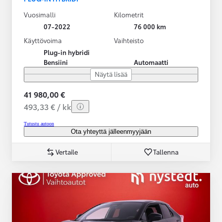
Vuosimalli
Kilometrit
07-2022
76 000 km
Käyttövoima
Vaihteisto
Plug-in hybridi
Bensiini
Automaatti
Näytä lisää
41 980,00 €
493,33 € / kk
Tutustu autoon
Ota yhteyttä jälleenmyyjään
Vertaile
Tallenna