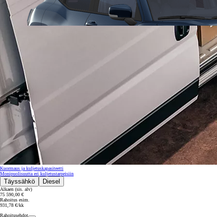
Kuormaus ja kuljetuskapasiteetti
Monipuolisuutta eri kuljetustarpeisiin
Täyssähkö
Diesel
Alkaen (sis. alv)
75 590,00 €
Alkaen
Rahoitus esim.
931,78 €/kk
tai kuukausierä
Rahoitusehdot