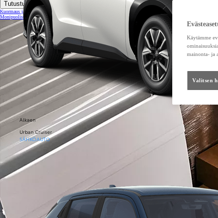
Tutustu tarkemmin
Kuormaus ja kuljetuskapasiteetti
Monipuolisuutta eri kuljetustarpeisiin
Evästeaset
Käytämme eväs
ominaisuuksia
mainonta- ja
Valitsen 
Alkaen
Urban Cruiser
SÄHKÖAUTO