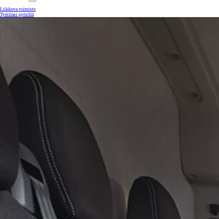
Liikkuva toimisto
Työtilasi pyörillä
Yaris Cross
HYBRIDI
Tulossa pian