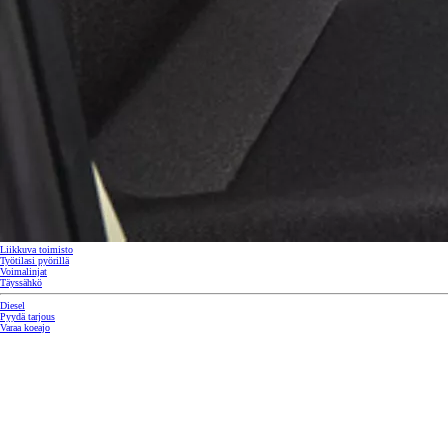
Liikkuva toimisto
Työtilasi pyörillä
Voimalinjat
Corolla Touring Sports
Täyssähkö
HYBRIDI
Diesel
Pyydä tarjous
Varaa koeajo