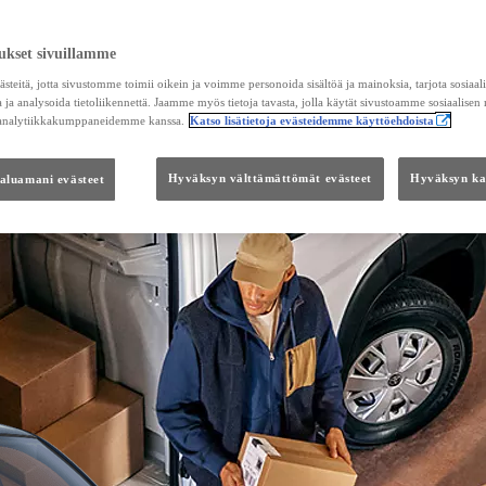
ukset sivuillamme
teitä, jotta sivustomme toimii oikein ja voimme personoida sisältöä ja mainoksia, tarjota sosiaa
 ja analysoida tietoliikennettä. Jaamme myös tietoja tavasta, jolla käytät sivustoamme sosiaalisen
 analytiikkakumppaneidemme kanssa.
Katso lisätietoja evästeidemme käyttöehdoista
haluamani evästeet
Hyväksyn välttämättömät evästeet
Hyväksyn kai