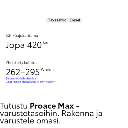
Täyssähkö
Diesel
Sähköajokantama
Jopa 420
km
Yhdistetty kulutus
262–295
Wh/km
Tutustu teknisiin tietoihin
Lataa tekniset tiedot
Opens in new window
Tutustu
Proace Max
-
varustetasoihin. Rakenna ja
varustele omasi.