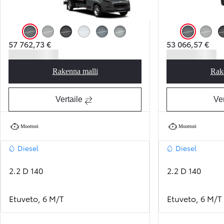
Anthracite
Misty Grey
Black Opal
Icy White
Stormy Grey
Silver Shadow
Anthracite
Misty G
57 762,73 €
53 066,57 €
Rakenna malli
Rak
Proace Max Base
Vertaile
Ver
Moottori
Moottori
Diesel
Diesel
2.2 D 140
2.2 D 140
Etuveto, 6 M/T
Etuveto, 6 M/T