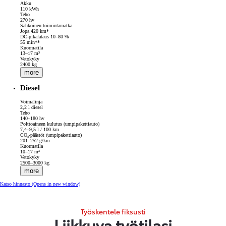
Akku
110 kWh
Teho
270 hv
Sähköinen toimintamatka
Jopa 420 km*
DC-pikalataus 10–80 %
55 min**
Kuormatila
13–17 m³
Vetokyky
2400 kg
more
Diesel
Voimalinja
2,2 l diesel
Teho
140–180 hv
Polttoaineen kulutus (umpipakettiauto)
7,4–9,5 l / 100 km
CO₂-päästöt (umpipakettiauto)
201–252 g/km
Kuormatila
10–17 m³
Vetokyky
2500–3000 kg
more
Katso hinnasto
(Opens in new window)
Työskentele fiksusti
Liikkuva työtilasi