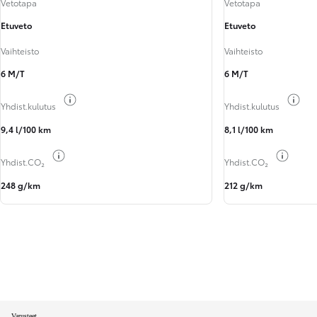
Vetotapa
Vetotapa
Etuveto
Etuveto
Vaihteisto
Vaihteisto
6 M/T
6 M/T
Näytä polttoainetiedot
Näy
Yhdist.kulutus
Yhdist.kulutus
9,4 l/100 km
8,1 l/100 km
Näytä polttoainetiedot
Näytä 
Yhdist.CO₂
Yhdist.CO₂
248 g/km
212 g/km
Varusteet