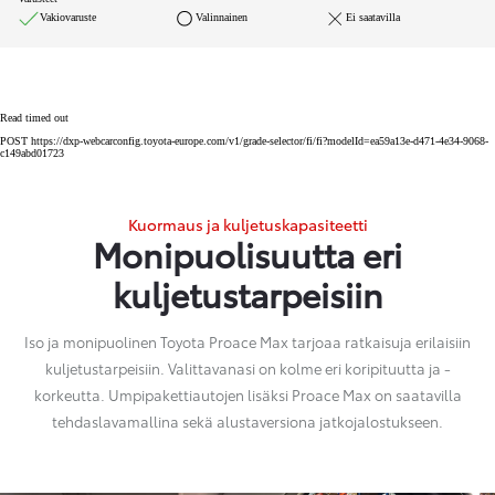
Vakiovaruste
Valinnainen
Ei saatavilla
Read timed out
POST https://dxp-webcarconfig.toyota-europe.com/v1/grade-selector/fi/fi?modelId=ea59a13e-d471-4e34-9068-
c149abd01723
Kuormaus ja kuljetuskapasiteetti
Monipuolisuutta eri
kuljetustarpeisiin
Iso ja monipuolinen Toyota Proace Max tarjoaa ratkaisuja erilaisiin
kuljetustarpeisiin. Valittavanasi on kolme eri koripituutta ja -
korkeutta. Umpipakettiautojen lisäksi Proace Max on saatavilla
tehdaslavamallina sekä alustaversiona jatkojalostukseen.