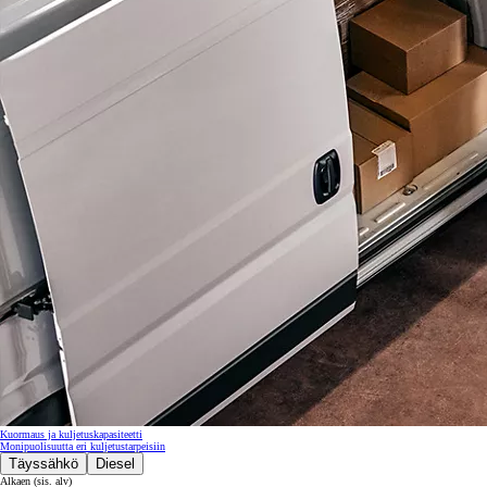
Kuormaus ja kuljetuskapasiteetti
Monipuolisuutta eri kuljetustarpeisiin
Täyssähkö
Diesel
Alkaen (sis. alv)