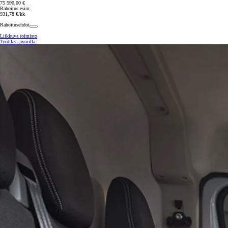
75 590,00 €
Rahoitus esim.
931,78 €/kk
Rahoitusehdot
Liikkuva toimisto
Työtilasi pyörillä