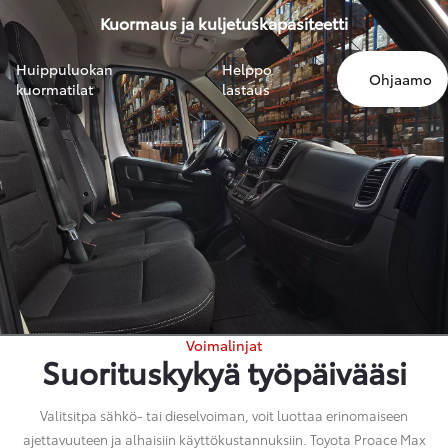
Kuormaus ja kuljetuskapasiteetti
Huippuluokan
Helppo
Ohjaamo
kuormatilat
lastaus
Voimalinjat
Suorituskykyä työpäivääsi
Valitsitpa sähkö- tai dieselvoiman, voit luottaa erinomaiseen
ajettavuuteen ja alhaisiin käyttökustannuksiin. Toyota Proace Max