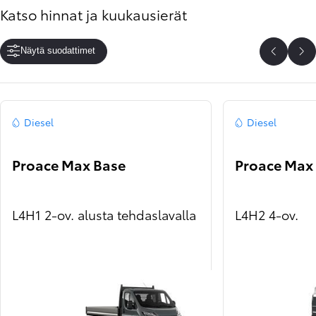
Katso hinnat ja kuukausierät
Näytä suodattimet
Edelline
Se
Diesel
Diesel
Proace Max Base
Proace Max
L4H1 2-ov. alusta tehdaslavalla
L4H2 4-ov.