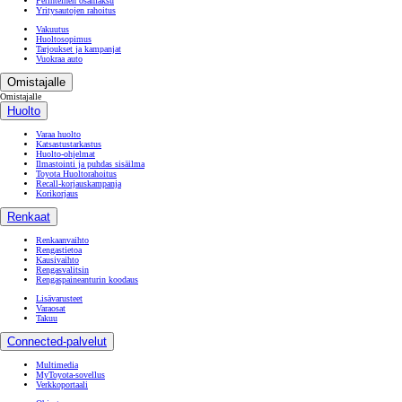
Perinteinen osamaksu
Yritysautojen rahoitus
Vakuutus
Huoltosopimus
Tarjoukset ja kampanjat
Vuokraa auto
Omistajalle
Omistajalle
Huolto
Varaa huolto
Katsastustarkastus
Huolto-ohjelmat
Ilmastointi ja puhdas sisäilma
Toyota Huoltorahoitus
Recall-korjauskampanja
Korikorjaus
Renkaat
Renkaanvaihto
Rengastietoa
Kausivaihto
Rengasvalitsin
Rengaspaineanturin koodaus
Lisävarusteet
Varaosat
Takuu
Connected-palvelut
Multimedia
MyToyota-sovellus
Verkkoportaali