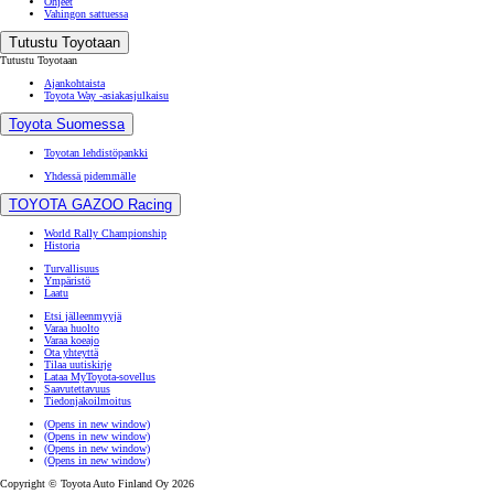
Ohjeet
Vahingon sattuessa
Tutustu Toyotaan
Tutustu Toyotaan
Ajankohtaista
Toyota Way -asiakasjulkaisu
Toyota Suomessa
Toyotan lehdistöpankki
Yhdessä pidemmälle
TOYOTA GAZOO Racing
World Rally Championship
Historia
Turvallisuus
Ympäristö
Laatu
Etsi jälleenmyyjä
Varaa huolto
Varaa koeajo
Ota yhteyttä
Tilaa uutiskirje
Lataa MyToyota-sovellus
Saavutettavuus
Tiedonjakoilmoitus
(Opens in new window)
(Opens in new window)
(Opens in new window)
(Opens in new window)
Copyright © Toyota Auto Finland Oy 2026