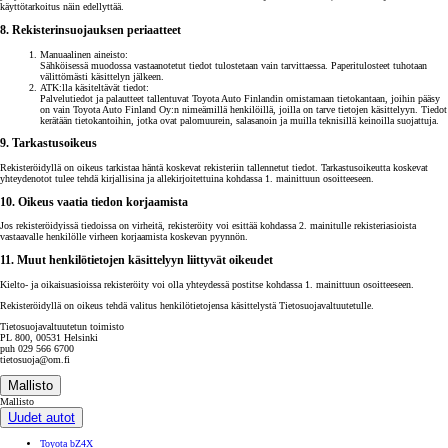
käyttötarkoitus näin edellyttää.
8. Rekisterinsuojauksen periaatteet
Manuaalinen aineisto:
Sähköisessä muodossa vastaanotetut tiedot tulostetaan vain tarvittaessa. Paperitulosteet tuhotaan
välittömästi käsittelyn jälkeen.
ATK:lla käsiteltävät tiedot:
Palvelutiedot ja palautteet tallentuvat Toyota Auto Finlandin omistamaan tietokantaan, joihin pääsy
on vain Toyota Auto Finland Oy:n nimeämillä henkilöillä, joilla on tarve tietojen käsittelyyn. Tiedot
kerätään tietokantoihin, jotka ovat palomuurein, salasanoin ja muilla teknisillä keinoilla suojattuja.
9. Tarkastusoikeus
Rekisteröidyllä on oikeus tarkistaa häntä koskevat rekisteriin tallennetut tiedot. Tarkastusoikeutta koskevat
yhteydenotot tulee tehdä kirjallisina ja allekirjoitettuina kohdassa 1. mainittuun osoitteeseen.
10. Oikeus vaatia tiedon korjaamista
Jos rekisteröidyissä tiedoissa on virheitä, rekisteröity voi esittää kohdassa 2. mainitulle rekisteriasioista
vastaavalle henkilölle virheen korjaamista koskevan pyynnön.
11. Muut henkilötietojen käsittelyyn liittyvät oikeudet
Kielto- ja oikaisuasioissa rekisteröity voi olla yhteydessä postitse kohdassa 1. mainittuun osoitteeseen.
Rekisteröidyllä on oikeus tehdä valitus henkilötietojensa käsittelystä Tietosuojavaltuutetulle.
Tietosuojavaltuutetun toimisto
PL 800, 00531 Helsinki
puh 029 566 6700
tietosuoja@om.fi
Mallisto
Mallisto
Uudet autot
Toyota bZ4X