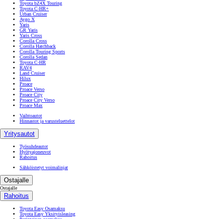
Toyota bZ4X Touring
Toyota C-HR+
Urban Cruiser
Aygo X
Yaris
GR Yaris
Yaris Cross
Corolla Cross
Corolla Hatchback
Corolla Touring Sports
Corolla Sedan
Toyota C-HR
RAV4
Land Cruiser
Hilux
Proace
Proace Verso
Proace City
Proace City Verso
Proace Max
Vaihtoautot
Hinnastot ja varusteluettelot
Yritysautot
Työsuhdeautot
Hyötyajoneuvot
Rahoitus
Sähköistetyt voimalinjat
Ostajalle
Ostajalle
Rahoitus
Toyota Easy Osamaksu
Toyota Easy Yksityisleasing