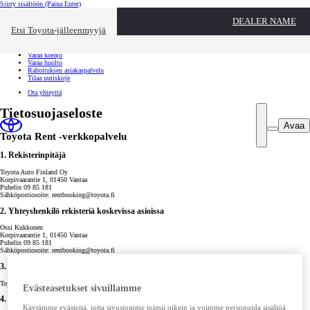
Siirry sisältöön
(Paina Enter)
Ota yhteyttä
DEALER NAME
Sulje
Etsi Toyota-jälleenmyyjä
Toyota palvelee
Etsi jälleenmyyjä
Varaa koeajo
Varaa huolto
Rahoituksen asiakaspalvelu
Tilaa uutiskirje
Ota yhteyttä
Tietosuojaseloste
Avaa
Toyota Rent -verkkopalvelu
1. Rekisterinpitäjä
Toyota Auto Finland Oy
Korpivaarantie 1, 01450 Vantaa
Puhelin 09 85 181
Sähköpostiosoite: rentbooking@toyota.fi
2. Yhteyshenkilö rekisteriä koskevissa asioissa
Ossi Kukkonen
Korpivaarantie 1, 01450 Vantaa
Puhelin 09 85 181
Sähköpostiosoite: rentbooking@toyota.fi
3. Rekisterin nimi
Toyota Rent -verkkopalvelu
Evästeasetukset sivuillamme
4. Henkilötietojen käsittelyn tarkoitus
Käytämme evästeitä, jotta sivustomme toimii oikein ja voimme personoida sisältöä