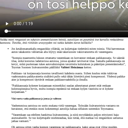
Vaikka moni rengastyö on nykyisin ammattilaisten heiniä, autoilijan on pysyttävä itse kartalla renkaidensa
kunnosta. Tiesitko, että riittävän urasyvyyden voi tutkia kahden euron kolikolla?
Jos kesälomamatkalla rengasrikko yllättää, on kuljettajan tiedettävä miten toimia. Yhä harvemman
auton takakontin välilattian alta löytyy enää takavuosien vakiovarustetta eli vararengasta.
”Isompia maastureita lukuun ottamatta vararenkaan on korvannut renkaan paikkaussarja. Se säästää
tilaa, mikä korostuu ladattavissa autoissa, joissa ajoakut tarvitsevat tilaa. Samalla paikkaussarja on
kevyt, mikä puolestaan tukee autovalmistajien tavoitteita kulutuksen ja päästöjen pienentämiseksi”,
Toyotan Suomen lisävarusteiden päällikkö
Valtteri Heinämaa
kertoo.
Paikkaus- tai korjaussarja koostuu tavallisesti kahdesta osasta. Siihen kuuluu reiän tukkivaa
vaahtomaista paikka-ainetta sisältävä pullo sekä tähän liitettävä pieni kompressori. Yhdessä paikka-
aine ja kompressori täyttävät renkaan paikkausvaahdolla ja ilmalla.
”Paikkaussarja kykenee korjaamaan esimerkiksi naulan aiheuttamat pienet reiät renkaan
kulutuspinnassa hyvin, mutta isompia repeämiä tai renkaan kyljen vaurioita se ei kykene
korjaamaan.”
Viisi vuotta vanha paikkaussarja joutaa jo vaihtoon
Vanhemmissa autoissa on usein mukana vielä vararengas. Työssään lisävarusteista vastaava on
havainnut, että etenkin moni kokeneempi autoilija haluaa sellaisen uuteenkin Toyotaansa.
”Vararenkaan saa edelleen hankittua lisävarusteena, ja niitä myydäänkin paljon erityisesti haja-
asutusalueille. Se tuo kuljettajalle mielenrauhaa, kun tietää, että matkaa voi rengasrikon sattuessa
jatkaa varmasti.”
Oli autossa sitten vanha kunnon vararengas tai paikkaussarja, kaksi asiaa ovat ylitse muiden.