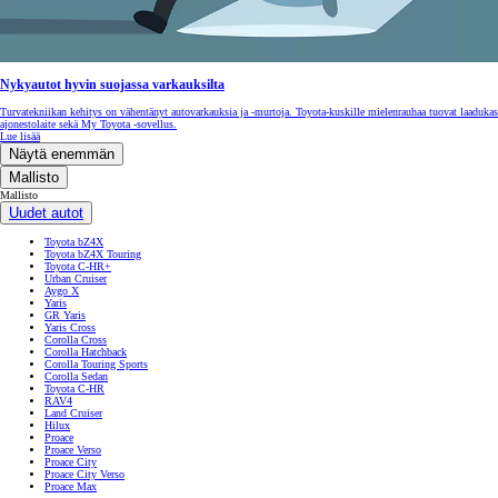
Nykyautot hyvin suojassa varkauksilta
Turvatekniikan kehitys on vähentänyt autovarkauksia ja -murtoja. Toyota-kuskille mielenrauhaa tuovat laadukas
ajonestolaite sekä My Toyota -sovellus.
Lue lisää
Näytä enemmän
Mallisto
Mallisto
Uudet autot
Toyota bZ4X
Toyota bZ4X Touring
Toyota C-HR+
Urban Cruiser
Aygo X
Yaris
GR Yaris
Yaris Cross
Corolla Cross
Corolla Hatchback
Corolla Touring Sports
Corolla Sedan
Toyota C-HR
RAV4
Land Cruiser
Hilux
Proace
Proace Verso
Proace City
Proace City Verso
Proace Max