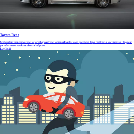
Toyota Rent
Matkustaminen turvallisella ja vähäpäästöisellä henkilöautolla on joustava tapa matkailla kotimaassa. Toyotan
palvelu tekee vuokraamisesta helppoa.
Lue lisää