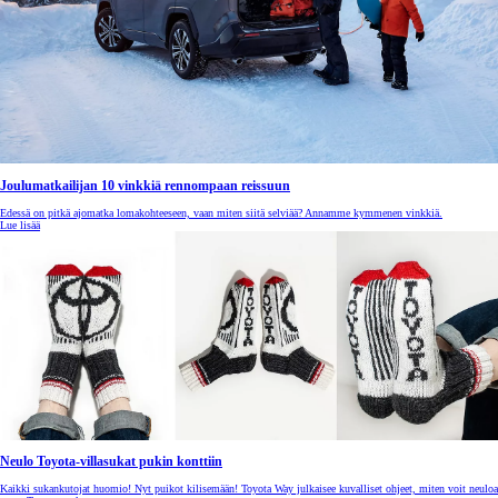
Joulumatkailijan 10 vinkkiä rennompaan reissuun
Edessä on pitkä ajomatka lomakohteeseen, vaan miten siitä selviää? Annamme kymmenen vinkkiä.
Lue lisää
Neulo Toyota-villasukat pukin konttiin
Kaikki sukankutojat huomio! Nyt puikot kilisemään! Toyota Way julkaisee kuvalliset ohjeet, miten voit neuloa