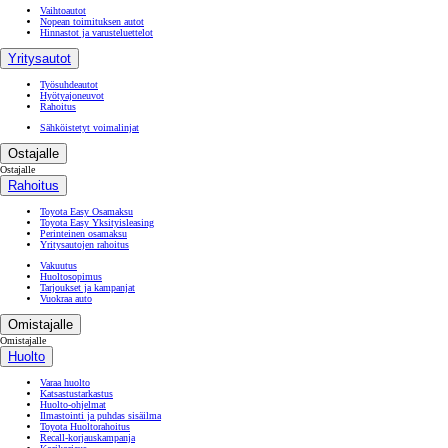
Vaihtoautot
Nopean toimituksen autot
Hinnastot ja varusteluettelot
Yritysautot
Työsuhdeautot
Hyötyajoneuvot
Rahoitus
Sähköistetyt voimalinjat
Ostajalle
Ostajalle
Rahoitus
Toyota Easy Osamaksu
Toyota Easy Yksityisleasing
Perinteinen osamaksu
Yritysautojen rahoitus
Vakuutus
Huoltosopimus
Tarjoukset ja kampanjat
Vuokraa auto
Omistajalle
Omistajalle
Huolto
Varaa huolto
Katsastustarkastus
Huolto-ohjelmat
Ilmastointi ja puhdas sisäilma
Toyota Huoltorahoitus
Recall-korjauskampanja