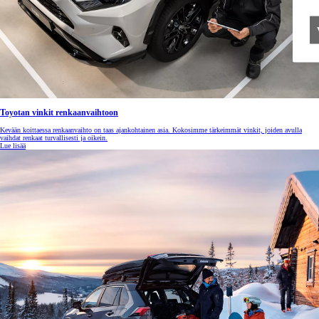
Toyotan vinkit renkaanvaihtoon
Kevään koittaessa renkaanvaihto on taas ajankohtainen asia. Kokosimme tärkeimmät vinkit, joiden avulla
vaihdat renkaat turvallisesti ja oikein.
Lue lisää