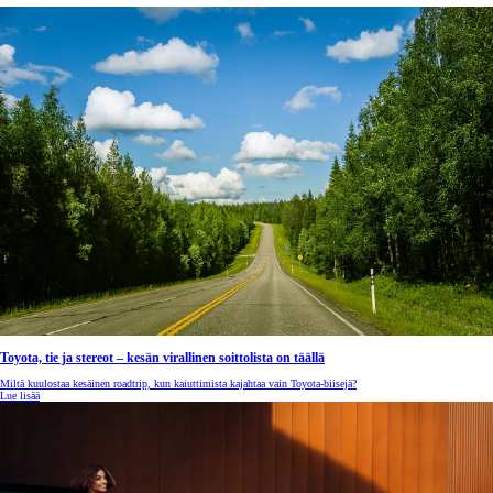
Toyota, tie ja stereot – kesän virallinen soittolista on täällä
Miltä kuulostaa kesäinen roadtrip, kun kaiuttimista kajahtaa vain Toyota-biisejä?
Lue lisää