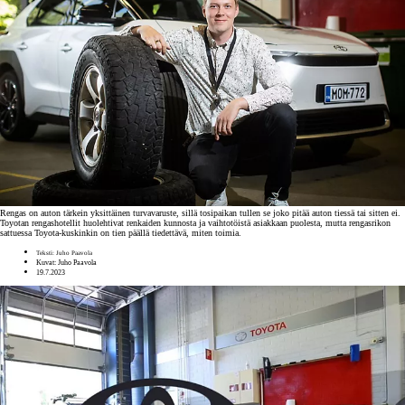
Rengas on auton tärkein yksittäinen turvavaruste, sillä tosipaikan tullen se joko pitää auton tiessä tai sitten ei.
Toyotan rengashotellit huolehtivat renkaiden kunnosta ja vaihtotöistä asiakkaan puolesta, mutta rengasrikon
sattuessa Toyota-kuskinkin on tien päällä tiedettävä, miten toimia.
Teksti: Juho Paavola
Kuvat: Juho Paavola
19.7.2023