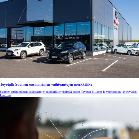
Toyotalle Suomen ensimmäinen vaihtoautojen merkkiliike
Suomen ensimmäinen vaihtoautojen merkkiliike yhdistää uuden Toyotan fiiliksen ja vaihtoauton järkevyyden.
Lue lisää