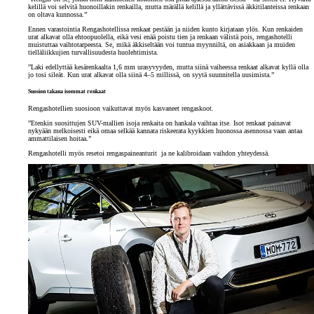
kelillä voi selvitä huonoillakin renkailla, mutta märällä kelillä ja yllättävissä äkkitilanteissa renkaan
on oltava kunnossa.”
Ennen varastointia Rengashotellissa renkaat pestään ja niiden kunto kirjataan ylös. Kun renkaiden
urat alkavat olla ehtoopuolella, eikä vesi enää poistu tien ja renkaan välistä pois, rengashotelli
muistuttaa vaihtotarpeesta. Se, mikä äkkiseltään voi tuntua myynniltä, on asiakkaan ja muiden
tielläliikkujien turvallisuudesta huolehtimista.
”Laki edellyttää kesärenkaalta 1,6 mm urasyvyyden, mutta siinä vaiheessa renkaat alkavat kyllä olla
jo tosi sileät. Kun urat alkavat olla siinä 4–5 millissä, on syytä suunnitella uusimista.”
Suosion takana isommat renkaat
Rengashotellien suosioon vaikuttavat myös kasvaneet rengaskoot.
”Etenkin suosittujen SUV-mallien isoja renkaita on hankala vaihtaa itse. Isot renkaat painavat
nykyään melkoisesti eikä omaa selkää kannata riskeerata kyykkien huonossa asennossa vaan antaa
ammattilaisen hoitaa.”
Rengashotelli myös resetoi rengaspaineanturit ja ne kalibroidaan vaihdon yhteydessä.