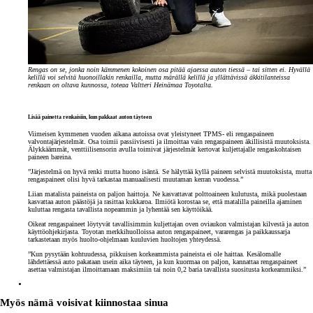
Rengas on se, jonka noin kämmenen kokoinen osa pitää ajaessa auton tiessä – tai sitten ei. Hyvällä
kelillä voi selvitä huonoillakin renkailla, mutta märällä kelillä ja yllättävissä äkkitilanteissa
renkaan on oltava kunnossa, toteaa Valtteri Heinämaa Toyotalta.
Lisää painetta renkaisiin, kun pakkaat auton täyteen
Viimeisen kymmenen vuoden aikana autoissa ovat yleistyneet TPMS- eli rengaspaineen
valvontajärjestelmät. Osa toimii passiivisesti ja ilmoittaa vain rengaspaineen äkillisistä muutoksista.
Älykkäämmät, venttiilisensorin avulla toimivat järjestelmät kertovat kuljettajalle rengaskohtaisen
paineen bareina.
”Järjestelmä on hyvä renki mutta huono isäntä. Se hälyttää kyllä paineen selvistä muutoksista, mutta
rengaspaineet olisi hyvä tarkastaa manuaalisesti muutaman kerran vuodessa.”
Liian matalista paineista on paljon haittoja. Ne kasvattavat polttoaineen kulutusta, mikä puolestaan
kasvattaa auton päästöjä ja rasittaa kukkaroa. Ilmiötä korostaa se, että matalilla paineilla ajaminen
kuluttaa rengasta tavallista nopeammin ja lyhentää sen käyttöikää.
Oikeat rengaspaineet löytyvät tavallisimmin kuljettajan oven oviaukon valmistajan kilvestä ja auton
käyttöohjekirjasta. Toyotan merkkihuolloissa auton rengaspaineet, vararengas ja paikkaussarja
tarkastetaan myös huolto-ohjelmaan kuuluvien huoltojen yhteydessä.
”Kun pysytään kohtuudessa, pikkuisen korkeammista paineista ei ole haittaa. Kesälomalle
lähdettäessä auto pakataan usein aika täyteen, ja kun kuormaa on paljon, kannattaa rengaspaineet
asettaa valmistajan ilmoittamaan maksimiin tai noin 0,2 baria tavallista suositusta korkeammiksi.”
Myös nämä voisivat kiinnostaa sinua