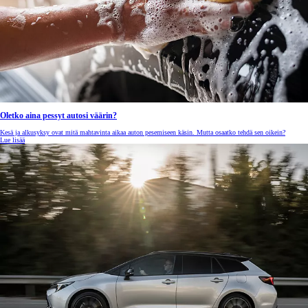
Oletko aina pessyt autosi väärin?
Kesä ja alkusyksy ovat mitä mahtavinta aikaa auton pesemiseen käsin. Mutta osaatko tehdä sen oikein?
Lue lisää