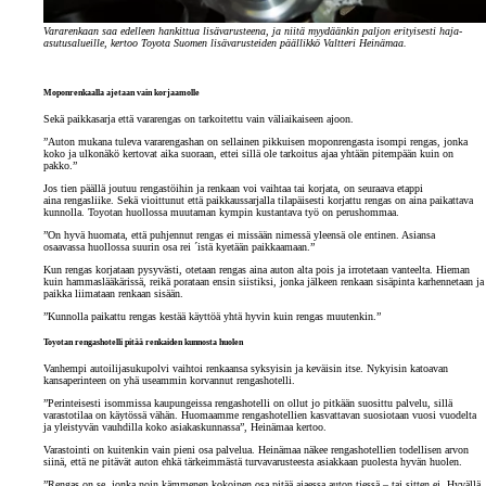
Vararenkaan saa edelleen hankittua lisävarusteena, ja niitä myydäänkin paljon erityisesti haja-
asutusalueille, kertoo Toyota Suomen lisävarusteiden päällikkö Valtteri Heinämaa.
Moponrenkaalla ajetaan vain korjaamolle
Sekä paikkasarja että vararengas on tarkoitettu vain väliaikaiseen ajoon.
”Auton mukana tuleva vararengashan on sellainen pikkuisen moponrengasta isompi rengas, jonka
koko ja ulkonäkö kertovat aika suoraan, ettei sillä ole tarkoitus ajaa yhtään pitempään kuin on
pakko.”
Jos tien päällä joutuu rengastöihin ja renkaan voi vaihtaa tai korjata, on seuraava etappi
aina rengasliike. Sekä vioittunut että paikkaussarjalla tilapäisesti korjattu rengas on aina paikattava
kunnolla. Toyotan huollossa muutaman kympin kustantava työ on perushommaa.
”On hyvä huomata, että puhjennut rengas ei missään nimessä yleensä ole entinen. Asiansa
osaavassa huollossa suurin osa rei ´istä kyetään paikkaamaan.”
Kun rengas korjataan pysyvästi, otetaan rengas aina auton alta pois ja irrotetaan vanteelta. Hieman
kuin hammaslääkärissä, reikä porataan ensin siistiksi, jonka jälkeen renkaan sisäpinta karhennetaan ja
paikka liimataan renkaan sisään.
”Kunnolla paikattu rengas kestää käyttöä yhtä hyvin kuin rengas muutenkin.”
Toyotan rengashotelli pitää renkaiden kunnosta huolen
Vanhempi autoilijasukupolvi vaihtoi renkaansa syksyisin ja keväisin itse. Nykyisin katoavan
kansaperinteen on yhä useammin korvannut rengashotelli.
”Perinteisesti isommissa kaupungeissa rengashotelli on ollut jo pitkään suosittu palvelu, sillä
varastotilaa on käytössä vähän. Huomaamme rengashotellien kasvattavan suosiotaan vuosi vuodelta
ja yleistyvän vauhdilla koko asiakaskunnassa”, Heinämaa kertoo.
Varastointi on kuitenkin vain pieni osa palvelua. Heinämaa näkee rengashotellien todellisen arvon
siinä, että ne pitävät auton ehkä tärkeimmästä turvavarusteesta asiakkaan puolesta hyvän huolen.
”Rengas on se, jonka noin kämmenen kokoinen osa pitää ajaessa auton tiessä – tai sitten ei. Hyvällä