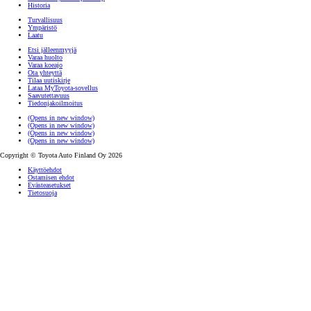
Historia
Turvallisuus
Ympäristö
Laatu
Etsi jälleenmyyjä
Varaa huolto
Varaa koeajo
Ota yhteyttä
Tilaa uutiskirje
Lataa MyToyota-sovellus
Saavutettavuus
Tiedonjakoilmoitus
(Opens in new window)
(Opens in new window)
(Opens in new window)
(Opens in new window)
Copyright © Toyota Auto Finland Oy 2026
Käyttöehdot
Ostamisen ehdot
Evästeasetukset
Tietosuoja