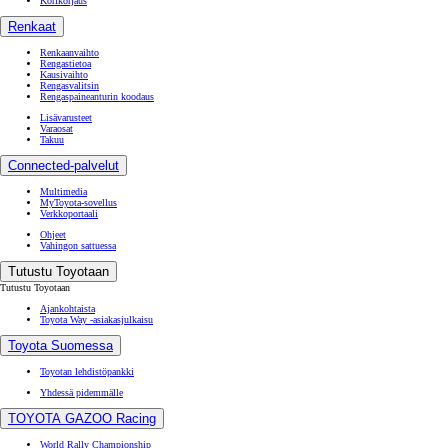
Korikorjaus
Renkaat
Renkaanvaihto
Rengastietoa
Kausivaihto
Rengasvalitsin
Rengaspaineanturin koodaus
Lisävarusteet
Varaosat
Takuu
Connected-palvelut
Multimedia
MyToyota-sovellus
Verkkoportaali
Ohjeet
Vahingon sattuessa
Tutustu Toyotaan
Tutustu Toyotaan
Ajankohtaista
Toyota Way -asiakasjulkaisu
Toyota Suomessa
Toyotan lehdistöpankki
Yhdessä pidemmälle
TOYOTA GAZOO Racing
World Rally Championship