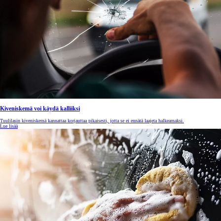
Kiveniskemä voi käydä kalliiksi
Tuulilasin kiveniskemä kannattaa korjauttaa pikaisesti, jotta se ei ennätä laajeta halkeamaksi.
Lue lisää