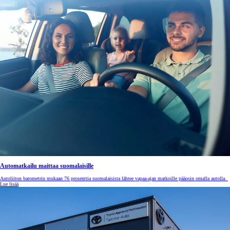
Automatkailu maittaa suomalaisille
Autoliiton barometrin mukaan 76 prosenttia suomalaisista lähtee vapaa-ajan matkoille pääosin omalla autolla.
Lue lisää