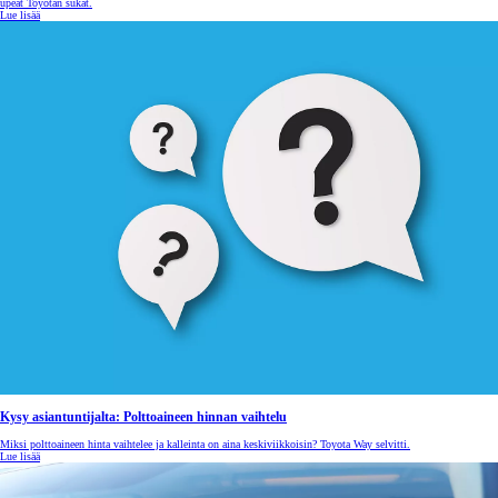
upeat Toyotan sukat.
Lue lisää
Kysy asiantuntijalta: Polttoaineen hinnan vaihtelu
Miksi polttoaineen hinta vaihtelee ja kalleinta on aina keskiviikkoisin? Toyota Way selvitti.
Lue lisää