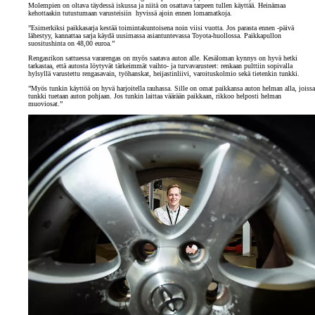
Molempien on oltava täydessä iskussa ja niitä on osattava tarpeen tullen käyttää. Heinämaa
kehottaakin tutustumaan varusteisiin hyvissä ajoin ennen lomamatkoja.
”Esimerkiksi paikkasarja kestää toimintakuntoisena noin viisi vuotta. Jos parasta ennen -päivä
lähestyy, kannattaa sarja käydä uusimassa asiantuntevassa Toyota-huollossa. Paikkapullon
suositushinta on 48,00 euroa.”
Rengasrikon sattuessa vararengas on myös saatava auton alle. Kesäloman kynnys on hyvä hetki
tarkastaa, että autosta löytyvät tärkeimmät vaihto- ja turvavarusteet: renkaan pulttiin sopivalla
hylsyllä varustettu rengasavain, työhanskat, heijastinliivi, varoituskolmio sekä tietenkin tunkki.
”Myös tunkin käyttöä on hyvä harjoitella rauhassa. Sille on omat paikkansa auton helman alla, joissa
tunkki tuetaan auton pohjaan. Jos tunkin laittaa väärään paikkaan, rikkoo helposti helman
muoviosat.”