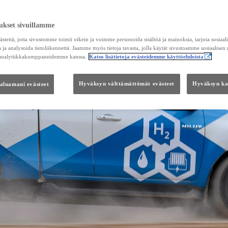
ukset sivuillamme
teitä, jotta sivustomme toimii oikein ja voimme personoida sisältöä ja mainoksia, tarjota sosiaa
 ja analysoida tietoliikennettä. Jaamme myös tietoja tavasta, jolla käytät sivustoamme sosiaalisen
 analytiikkakumppaneidemme kanssa.
Katso lisätietoja evästeidemme käyttöehdoista
haluamani evästeet
Hyväksyn välttämättömät evästeet
Hyväksyn kai