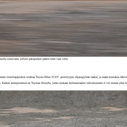
olla toimivana, jolloin pakoputken päästä tulee vain vettä.
ienen toimittajajoukon istahtaa Toyota Hilux FCEV -prototyypin ohjauspyörän taakse, ja saada esimakua lähivuo
a. Kaiken keskipisteessä on Toyotan filosofia, jonka mukaan hiilineutraaliin tulevaisuuteen ei voi mennä yhtä t