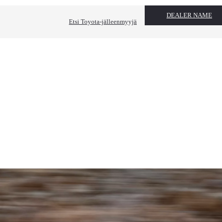
DEALER NAME
Etsi Toyota-jälleenmyyjä