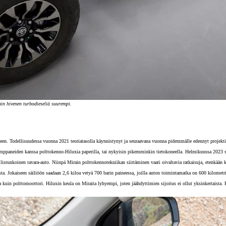
in hivenen turbodieseliä suurempi.
toiseen. Todellisuudessa vuonna 2021 teoriatasolla käynnistynyt ja seuraavana vuonna pidemmälle edennyt projekti 
eiden kanssa polttokenno-Hiluxia paperilla, tai nykyisin pikemminkin tietokoneella. Helmikuussa 2023 siirr
isrunkoinen tavara-auto. Niinpä Mirain polttokennotekniikan siirtäminen vaati oivaltavia ratkaisuja, etenkään k
ta. Jokaiseen säiliöön saadaan 2,6 kiloa vetyä 700 barin paineessa, joilla auton toimintamatka on 600 kilometriä
in polttomoottori. Hiluxin keula on Miraita lyhyempi, joten jäähdyttimien sijoitus ei ollut yksinkertaista. R