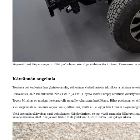
Vetytankit ovat tikapuurungon sisällä, polttokenno edessä ja sähkömoottori takana. Omamassa on va
Käytännön ongelmia
Teoriassa voi kuulostaa ihan yksinkertaiselta, että otetaan yhdestä autosta tekniikka ja laitetaan se 
Heinäkuusta 2022 tammikuuhun 2023 TMUK ja TME (Toyota Motor Europe) kehittivät yhteistyökumppan
Toyota Miraihan on moderni itsekantavalle rungolle valmistettu henkilöauto. Hilux puolestaan on erill
Yksi ongelmista oli kolmen vetysäiliön sijoittaminen, mutta niille löytyi tilaa Hiluxin tikapuurungos
Vielä enemmän päänvaivaa vaati polttokennon jäähdyttäminen, se kun vaatii enemmän jäähdytysilmaa ku
kesä-heinäkuussa 2023. Sen jälkeen tehtiin vielä yhdeksän Hilux FCEV:tä lisää syksyn aikana.