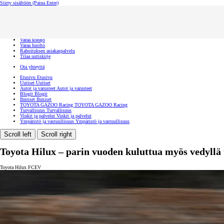
Siirry sisältöön
(Paina Enter)
Ota yhteyttä
Sulje
Toyota palvelee
Etsi jälleenmyyjä
Varaa koeajo
Varaa huolto
Rahoituksen asiakaspalvelu
Tilaa uutiskirje
Ota yhteyttä
Etusivu
Etusivu
Uutiset
Uutiset
Autot ja varusteet
Autot ja varusteet
Blogit
Blogit
Ihmiset
Ihmiset
TOYOTA GAZOO Racing
TOYOTA GAZOO Racing
Turvallisuus
Turvallisuus
Vinkit ja palvelut
Vinkit ja palvelut
Ympäristö ja vastuullisuus
Ympäristö ja vastuullisuus
Scroll left
Scroll right
Toyota Hilux – parin vuoden kuluttua myös vedyllä
Toyota Hilux FCEV