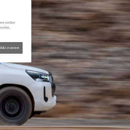
lisen median
 median,
kki evästeet