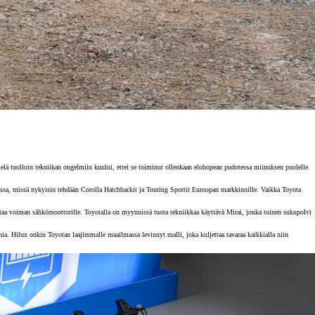
elä tuolloin tekniikan ongelmiin kuului, ettei se toiminut ollenkaan elohopean pudotessa miinuksen puolelle.
ssa, missä nykyisin tehdään Corolla Hatchbackit ja Touring Sportit Euroopan markkinoille. Vaikka Toyota
antaa voiman sähkömoottorille. Toyotalla on myynnissä tuota tekniikkaa käyttävä Mirai, jonka toinen sukupolvi
ia. Hilux onkin Toyotan laajimmalle maailmassa levinnyt malli, joka kuljettaa tavaraa kaikkialla niin