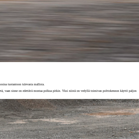
sina tuotantoon tulevasta mallista.
ietä, vaan sinne on edettävä montaa polkua pitkin. Yksi niistä on vedyllä toimivan polttokennon käyttö paljon