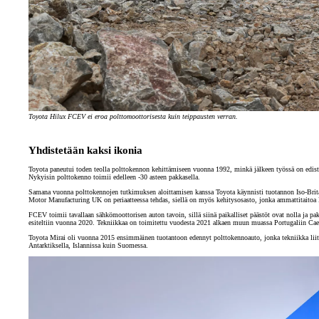
Toyota Hilux FCEV ei eroa polttomoottorisesta kuin teippausten verran.
Yhdistetään kaksi ikonia
Toyota paneutui toden teolla polttokennon kehittämiseen vuonna 1992, minkä jälkeen työssä on edisty
Nykyisin polttokenno toimii edelleen -30 asteen pakkasella.
Samana vuonna polttokennojen tutkimuksen aloittamisen kanssa Toyota käynnisti tuotannon Iso-Britan
Motor Manufacturing UK on periaatteessa tehdas, siellä on myös kehitysosasto, jonka ammattitaitoa
FCEV toimii tavallaan sähkömoottorisen auton tavoin, sillä siinä paikalliset päästöt ovat nolla ja 
esiteltiin vuonna 2020. Tekniikkaa on toimitettu vuodesta 2021 alkaen muun muassa Portugaliin Caeta
Toyota Mirai oli vuonna 2015 ensimmäinen tuotantoon edennyt polttokennoauto, jonka tekniikka liitett
Antarktiksella, Islannissa kuin Suomessa.