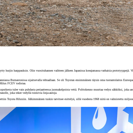
tty hurjin harppauksin. Olin vuosituhannen vaihteen jälkeen Japanissa koeajamassa varhaisia prototyyppejä. Vi
niassa Burnastonissa sijaitsevalla tehtaallaan. Se oli Toyotan ensimmäinen täysin oma tuotantolaitos Euroopa
 Hilux FCEV todistaa.
pakoputkesta tulee vain puhdasta periaatteessa juomakelpoista vettä. Polttokenno muuttaa vedyn sähköksi, joka 
nolle, joka tekee vedyllä toimivia linja-autoja.
iin Toyota Hiluxiin. Jälkimmäinen tuskin tarvitsee esittelyä, sillä vuodesta 1968 niitä on valmistettu miljoon