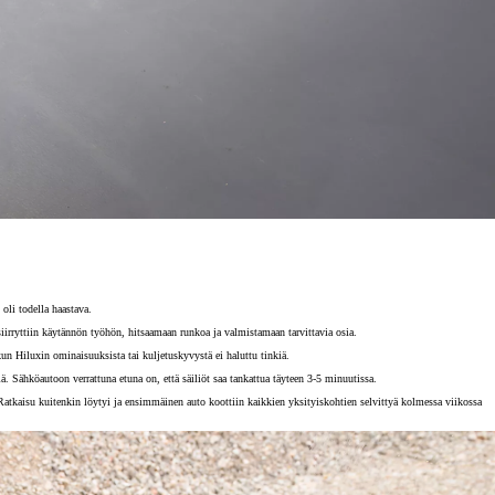
oli todella haastava.
yttiin käytännön työhön, hitsaamaan runkoa ja valmistamaan tarvittavia osia.
un Hiluxin ominaisuuksista tai kuljetuskyvystä ei haluttu tinkiä.
. Sähköautoon verrattuna etuna on, että säiliöt saa tankattua täyteen 3-5 minuutissa.
atkaisu kuitenkin löytyi ja ensimmäinen auto koottiin kaikkien yksityiskohtien selvittyä kolmessa viikossa