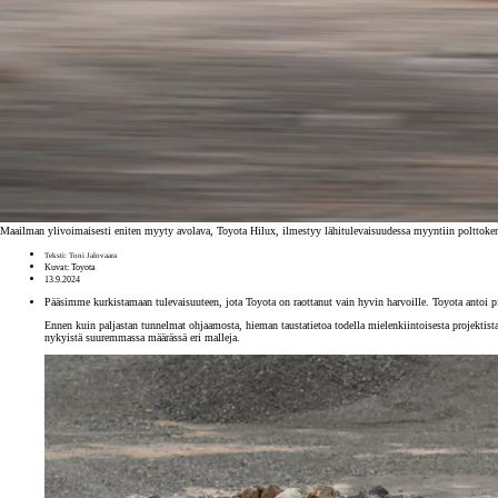
Maailman ylivoimaisesti eniten myyty avolava, Toyota Hilux, ilmestyy lähitulevaisuudessa myyntiin polttokenn
Teksti: Toni Jalovaara
Kuvat: Toyota
13.9.2024
Pääsimme kurkistamaan tulevaisuuteen, jota Toyota on raottanut vain hyvin harvoille. Toyota antoi p
Ennen kuin paljastan tunnelmat ohjaamosta, hieman taustatietoa todella mielenkiintoisesta projektist
nykyistä suuremmassa määrässä eri malleja.