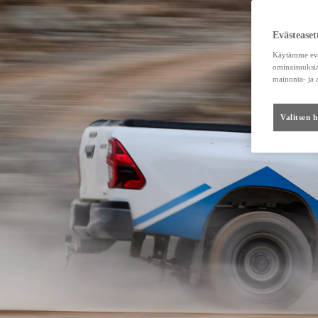
Evästeaset
Käytämme eväs
ominaisuuksia
mainonta- ja
Valitsen 