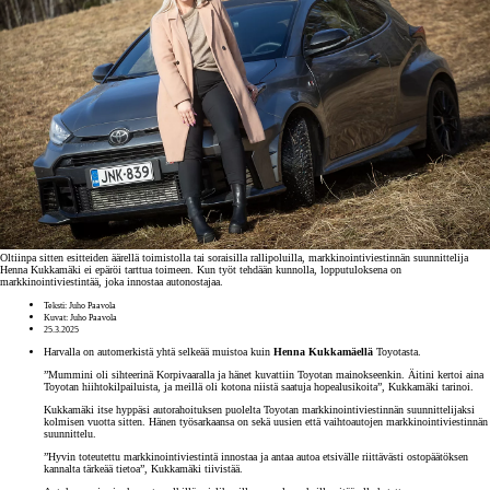
Oltiinpa sitten esitteiden äärellä toimistolla tai soraisilla rallipoluilla, markkinointiviestinnän suunnittelija
Henna Kukkamäki ei epäröi tarttua toimeen. Kun työt tehdään kunnolla, lopputuloksena on
markkinointiviestintää, joka innostaa autonostajaa.
Teksti: Juho Paavola
Kuvat: Juho Paavola
25.3.2025
Harvalla on automerkistä yhtä selkeää muistoa kuin
Henna Kukkamäellä
Toyotasta.
”Mummini oli sihteerinä Korpivaaralla ja hänet kuvattiin Toyotan mainokseenkin. Äitini kertoi aina
Toyotan hiihtokilpailuista, ja meillä oli kotona niistä saatuja hopealusikoita”, Kukkamäki tarinoi.
Kukkamäki itse hyppäsi autorahoituksen puolelta Toyotan markkinointiviestinnän suunnittelijaksi
kolmisen vuotta sitten. Hänen työsarkaansa on sekä uusien että vaihtoautojen markkinointiviestinnän
suunnittelu.
”Hyvin toteutettu markkinointiviestintä innostaa ja antaa autoa etsivälle riittävästi ostopäätöksen
kannalta tärkeää tietoa”, Kukkamäki tiivistää.