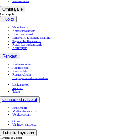
Vuokraa auto
Omistajalle
Omistajalle
Huolto
Varaa huolto
Katsastustarkastus
Huolto-ohjelmat
Ilmastointi ja puhdas sisäilma
Toyota Huoltorahoitus
Recall-korjauskampanja
Korikorjaus
Renkaat
Renkaanvaihto
Rengastietoa
Kausivaihto
Rengasvalitsin
Rengaspaineanturin koodaus
Lisävarusteet
Varaosat
Takuu
Connected-palvelut
Multimedia
MyToyota-sovellus
Verkkoportaali
Ohjeet
Vahingon sattuessa
Tutustu Toyotaan
Tutustu Toyotaan