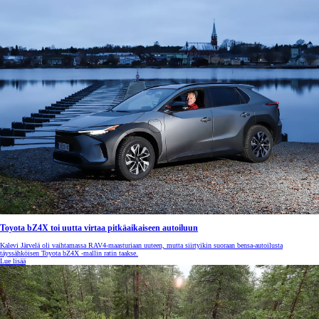
Toyota bZ4X toi uutta virtaa pitkäaikaiseen autoiluun
Kalevi Järvelä oli vaihtamassa RAV4-maasturiaan uuteen, mutta siirtyikin suoraan bensa-autoilusta
täyssähköisen Toyota bZ4X -mallin ratin taakse.
Lue lisää