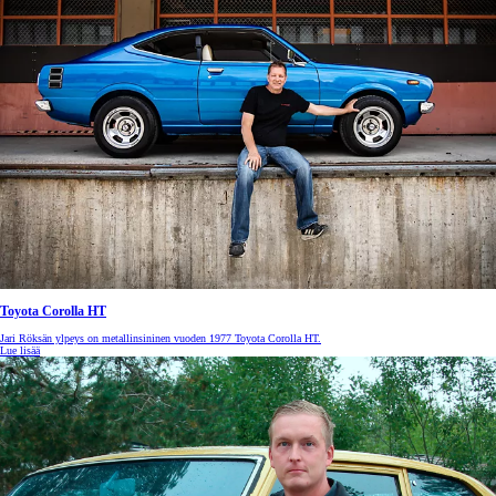
Toyota Corolla HT
Jari Röksän ylpeys on metallinsininen vuoden 1977 Toyota Corolla HT.
Lue lisää