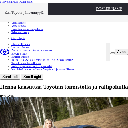
Siirry sisältöön
(Paina Enter)
Ota yhteyttä
DEALER NAME
Sulje
Etsi Toyota-jälleenmyyjä
Toyota palvelee
Etsi jälleenmyyjä
Varaa koeajo
Varaa huolto
Rahoituksen asiakaspalvelu
Tilaa uutiskirje
Ota yhteyttä
Etusivu
Etusivu
Uutiset
Uutiset
Autot ja varusteet
Autot ja varusteet
Avaa
Blogit
Blogit
Ihmiset
Ihmiset
TOYOTA GAZOO Racing
TOYOTA GAZOO Racing
Turvallisuus
Turvallisuus
Vinkit ja palvelut
Vinkit ja palvelut
Ympäristö ja vastuullisuus
Ympäristö ja vastuullisuus
Scroll left
Scroll right
Henna kaasuttaa Toyotan toimistolla ja rallipoluilla
Hyvä tyyppi