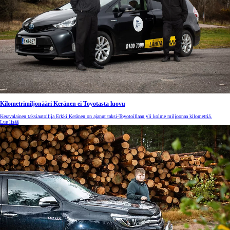
Kilometrimiljonääri Keränen ei Toyotasta luovu
Keravalainen taksiautoilija Erkki Keränen on ajanut taksi-Toyotoillaan yli kolme miljoonaa kilometriä.
Lue lisää