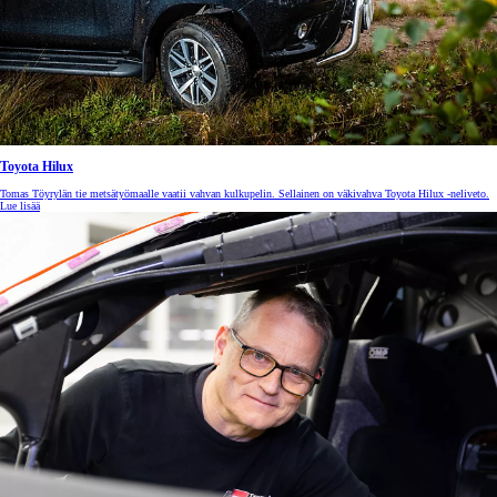
Toyota Hilux
Tomas Töyrylän tie metsätyömaalle vaatii vahvan kulkupelin. Sellainen on väkivahva Toyota Hilux -neliveto.
Lue lisää