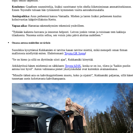
sopii omiin tarpeisiin.”
Koulutus:
Graafinen suunnittelija, lisäksi suorittanut työn ohella liiketoiminnan ammattitutkinnon.
Ennen Toyotalle tuloaan hän työskenteli kymmenen vuotta autorahoitusalalla.
Asuinpaikka:
Asuu perheensä kanssa Vantaalla. Miehen ja lasten lisäksi perheeseen kuuluu
kolmivuotias kääpiövillakoira Kerttu.
Vapaa-aika:
Harrastaa rakennekynsien tekemistä ystävilleen.
”Tykkään kaikesta luovasta ja innostun helposti. Leivon jonkin verran ja toisinaan teen kakkuja
tilauksesta. Nuorena soitin selloa, sen voisin joku päivä aloittaa uudelleen.”
Omassa autossa mukiteline on tärkein
Suosikkia kysyttäessä Kukkamäen ei tarvitse kauan tarvitse miettiä, mikä menopeli oman firman
mallistosta miellyttää eniten. Ehdottomasti
Toyota GR Supra
!
”Se on hieno ja sillä on älyttömän siisti ajaa”, Kukkamäki kiteyttää.
Arkikäytössä hänen mieleensä on sähköauto
Toyota bZ4X
, koska se on iso, tilava ja ”kaikin puolin
autona tosi hyvä”. Auton valinnassa pienet yksityiskohdat ovat kuitenkin avainasemassa.
”Minulle tärkeä asia on kahvikuppitelineen muoto, koko ja sijainti”, Kukkamäki paljastaa, sillä hänet
tunnetaan usein kolottavasta kahvihampaasta.