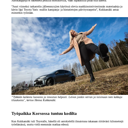
Autokauppoja ei rakenneta pelkillä mielikuvilla, vaan lupauksilla pitää olla katetta.
”Juuri viimeksi tarkastelin jälleenmyyjien käytössä olevia markkinointiviestinnän materiaaleja ja
kävin läpi Toyota Yaris -mallin kampanja- ja hintatietojen päivitystarpeita”, Kukkamäki antaa
esimerkin työstään.
”Tykkään kaikesta luovasta ja innostun helposti. Leivon jonkin verran ja toisinaan teen kakkuja
tilauksesta", kertoo Henna Kukkamäki.
Työpaikka Korsossa tuntuu kodilta
Kun Kukkamäki tuli Toyotalle, hänellä oli autokielellä ilmaistuna takanaan riittävästi kilometrejä
työelämässä, mutta vielä enemmän matkaa edessä.