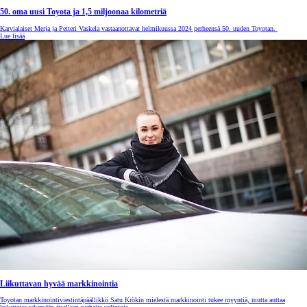
50. oma uusi Toyota ja 1,5 miljoonaa kilometriä
Karvialaiset Merja ja Petteri Vaskela vastaanottavat helmikuussa 2024 perheensä 50. uuden Toyotan.
Lue lisää
Liikuttavan hyvää markkinointia
Toyotan markkinointiviestintäpäällikkö Satu Krökin mielestä markkinointi tukee myyntiä, mutta auttaa