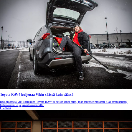
Toyota RAV4 kuljettaa Vikin säässä kuin säässä
Radiojuontaja Viki Eerikkilän Toyota RAV4:n ratissa istuu mies, joka tarvitsee runsaasti tilaa afrotukalleen,
lastenvaunuille ja jääkiekkokamoille.
Lue lisää