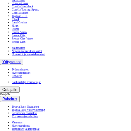
Corolla Cross
Corolla Hatchback
Corolla Touring Sports
Corolla Sedan
Toyota C-HR
RAV4
Land Cruiser
Hilux
Proace
Proace Verso
Proace City
Proace City Verso
Proace Max
Vaihtoautot
Nopean toimituksen autot
Hinnastot ja varusteluettelot
Yritysautot
Työsuhdeautot
Hyötyajoneuvot
Rahoitus
Sähköistetyt voimalinjat
Ostajalle
Ostajalle
Rahoitus
Toyota Easy Osamaksu
Toyota Easy Yksityisleasing
Perinteinen osamaksu
Yritysautojen rahoitus
Vakuutus
Huoltosopimus
Tarjoukset ja kampanjat