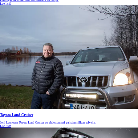
kuluttajaa tekemään itselleen parhaita valintoja.
Lue lisää
Toyota Land Cruiser
Joni Launosen Toyota Land Cruiser on ehdottomasti parhaimmillaan talvella.
Lue lisää