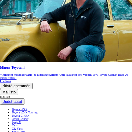
Minun Toyotani
Vihtiläinen huoltokorjaamo- ja hinausautoyrittäjä Antti Huhtanen osti vuoden 1973 Toyota Carinan lähes 20
vuotta sitten.
Lue lisää
Näytä enemmän
Mallisto
Mallisto
Uudet autot
Toyota bZ4X
Toyota bZ4X Touring
Toyota C-HR+
Urban Cruiser
Aygo X
Yaris
GR Yaris
Yaris Cross