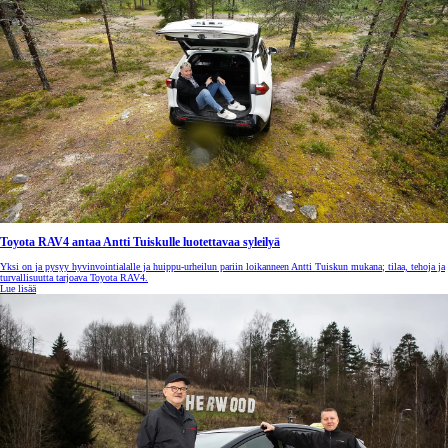
Toyota RAV4 antaa Antti Tuiskulle luotettavaa syleilyä
Yksi on ja pysyy hyvinvointialalle ja huippu-urheilun pariin loikanneen Antti Tuiskun mukana; tilaa, tehoja ja
turvallisuutta tarjoava Toyota RAV4.
Lue lisää