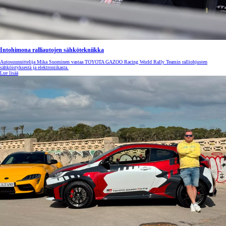
Intohimona ralliautojen sähkötekniikka
Autosuunnittelija Mika Suominen vastaa TOYOTA GAZOO Racing World Rally Teamin ralliohjusten
sähköistyksestä ja elektroniikasta.
Lue lisää