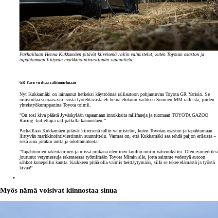
Parhaillaan Henna Kukkamäen pitävät kiireisenä rallin valmistelut, kuten Toyotan osaston ja
tapahtumaan liittyvän markkinointiviestinnän suunnittelu.
GR Yaris virittää rallitunnelmaan
Nyt Kukkamäki on lainannut hetkeksi käyttöönsä ralliautoon pohjautuvan Toyota GR Yarisin. Se
muistuttaa seuraavasta isosta työtehtävästä eli heinä-elokuun vaihteen Suomen MM-ralleista, joiden
yhteistyökumppanina Toyota toimii.
”On tosi kiva päästä Jyväskylään tapaamaan innokkaita rallifaneja ja tuomaan TOYOTA GAZOO
Racing -kuljettajia rallipätkillä kannustaen.”
Parhaillaan Kukkamäen pitävät kiireisenä rallin valmistelut, kuten Toyotan osaston ja tapahtumaan
liittyvän markkinointiviestinnän suunnittelu. Varmaa on, että Kukkamäki saa tehdä paljon erilaista –
sekä aina jotakin uutta ja odottamatonta.
”Tapahtumien rakentaminen ja niissä mukana oleminen kuuluu omiin vahvuuksiini. Olen esimerkiksi
joutunut vetymessuja rakentaessa ryömimään Toyota Mirain alle, jotta saimme vedettyä autoon
sähköt konepellin kautta. Kaikkeen pitää olla valmis heittäytymään, sillä se tekee elämästä ja työstä
kivaa!”
Myös nämä voisivat kiinnostaa sinua