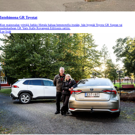
Intohimona GR Toyotat
Kun mainosalan yrittäjä Jarkko Hietala haluaa hemmotella itseään, hän hyppää Toyota GR Supran tai
uudenkarhean GR Yaris Kalle Rovanperä Editionin rattiin.
Lue lisää