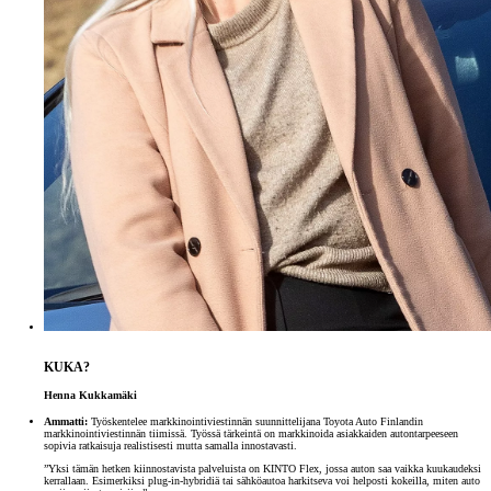
KUKA?
Henna Kukkamäki
Ammatti:
Työskentelee markkinointiviestinnän suunnittelijana Toyota Auto Finlandin
markkinointiviestinnän tiimissä. Työssä tärkeintä on markkinoida asiakkaiden autontarpeeseen
sopivia ratkaisuja realistisesti mutta samalla innostavasti.
”Yksi tämän hetken kiinnostavista palveluista on KINTO Flex, jossa auton saa vaikka kuukaudeksi
kerrallaan. Esimerkiksi plug-in-hybridiä tai sähköautoa harkitseva voi helposti kokeilla, miten auto